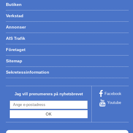
Butiken
Hummertina
Verkstad
Varta - Batterier
Annonser
Victron - Batteriladdare
CTEK - Batteriladdare
AIS Trafik
Webasto - Dieselvärmare
Företaget
Kamasa Tools - Verktyg
Sitemap
Calix - Packline - Takboxar
Sekretessinformation
Thule - Takboxar
Thule - Lasthållare
Facebook
Jag vill prenumerera på nyhetsbrevet
LAGERRENSING
Youtube
Begagnade Motorer & Båtar
OK