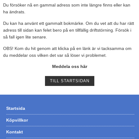
Du försöker nå en gammal adress som inte längre finns eller kan
Tohatsu - Utombordare
ha ändrats.
Minn Kota - elmotorer
Du kan ha använt ett gammalt bokmärke. Om du vet att du har rätt
adress till sidan kan felet bero på en tillfällig driftstörning. Försök i
TK Trailer
så fall igen lite senare.
Volvo Penta Servicedelar
OBS! Kom du hit genom att klicka på en länk är vi tacksamma om
Yanmar Servicedelar
du meddelar oss vilken det var så löser vi problemet.
Yamaha Servicedelar
Meddela oss här
Mercury Servicedelar
TILL STARTSIDAN
Garmin
Lowrance
Humminbird
Startsida
Simrad
Köpvillkor
B&G
Kontakt
Båttillbehör