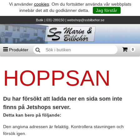
Vi använder
cookies
. Om du fortsätter använda vår webbplats
innebär det att du godkänner detta.
Jag förstår
Butik
| 031-289150 |
webshop@ssbilbehor.se
Produkter
0
Antal varor
0
st
HOPPSAN
Summa
0 kr
Biltillbehör och reservdelar - BDS
TILL KASSAN
Micore • Båtar
Suzuki - Utombordare
Du har försökt att ladda ner en sida som inte
finns på Jetshops server.
Suzumar - Gummibåtar
Detta kan bero på följande:
Honda - Utombordare
Den angivna adressen är felaktig. Kontrollera stavningen och
HonWave - Gummibåtar
försök igen.
Honda - Elverk & Pumpar