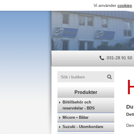
Vi använder
cookies
.
031-28 91 50
Biltillbehör och
Du 
reservdelar - BDS
Det
Micore • Båtar
Den 
Suzuki - Utombordare