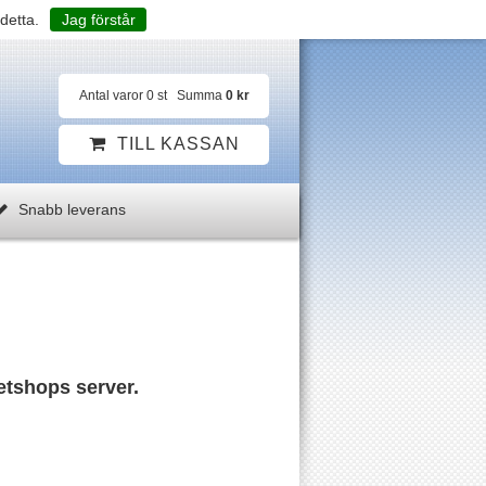
detta.
Jag förstår
Antal varor
0
st
Summa
0 kr
TILL KASSAN
Snabb leverans
Jetshops server.