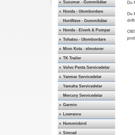
Suzumar - Gummibåtar
Du f
Honda - Utombordare
Du k
drif
HonWave - Gummibåtar
Honda - Elverk & Pumpar
OBS!
pro
Tohatsu - Utombordare
Minn Kota - elmotorer
TK Trailer
Volvo Penta Servicedelar
Yanmar Servicedelar
Yamaha Servicedelar
Mercury Servicedelar
Garmin
Lowrance
Humminbird
Simrad