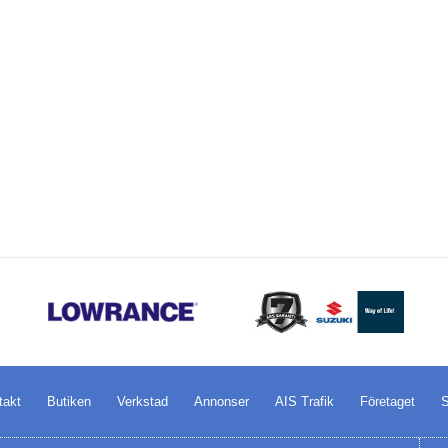
takt
Butiken
Verkstad
Annonser
AIS Trafik
Företaget
S