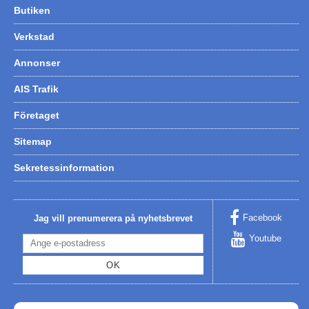
Butiken
Hummertina
Verkstad
Varta - Batterier
Annonser
Victron - Batteriladdare
CTEK - Batteriladdare
AIS Trafik
Webasto - Dieselvärmare
Företaget
Kamasa Tools - Verktyg
Sitemap
Calix - Packline - Takboxar
Sekretessinformation
Thule - Takboxar
Thule - Lasthållare
Facebook
Jag vill prenumerera på nyhetsbrevet
LAGERRENSING
Youtube
Begagnade Motorer & Båtar
OK