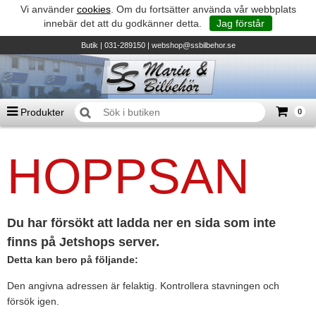
Vi använder
cookies
. Om du fortsätter använda vår webbplats
innebär det att du godkänner detta.
Jag förstår
Butik
| 031-289150 |
webshop@ssbilbehor.se
Produkter
0
Antal varor
0
st
HOPPSAN
Summa
0 kr
Biltillbehör och reservdelar - BDS
TILL KASSAN
Micore • Båtar
Suzuki - Utombordare
Du har försökt att ladda ner en sida som inte
finns på Jetshops server.
Suzumar - Gummibåtar
Detta kan bero på följande:
Honda - Utombordare
Den angivna adressen är felaktig. Kontrollera stavningen och
HonWave - Gummibåtar
försök igen.
Honda - Elverk & Pumpar