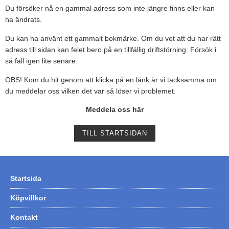
Du försöker nå en gammal adress som inte längre finns eller kan
Tohatsu - Utombordare
ha ändrats.
Minn Kota - elmotorer
Du kan ha använt ett gammalt bokmärke. Om du vet att du har rätt
adress till sidan kan felet bero på en tillfällig driftstörning. Försök i
TK Trailer
så fall igen lite senare.
Volvo Penta Servicedelar
OBS! Kom du hit genom att klicka på en länk är vi tacksamma om
Yanmar Servicedelar
du meddelar oss vilken det var så löser vi problemet.
Yamaha Servicedelar
Meddela oss här
Mercury Servicedelar
TILL STARTSIDAN
Garmin
Lowrance
Humminbird
Startsida
Simrad
Köpvillkor
B&G
Kontakt
Båttillbehör