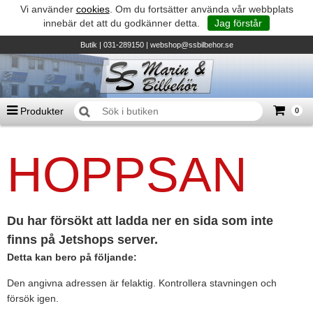
Vi använder
cookies
. Om du fortsätter använda vår webbplats
innebär det att du godkänner detta.
Jag förstår
Butik
| 031-289150 |
webshop@ssbilbehor.se
Produkter
0
Antal varor
0
st
HOPPSAN
Summa
0 kr
Biltillbehör och reservdelar - BDS
TILL KASSAN
Micore • Båtar
Suzuki - Utombordare
Du har försökt att ladda ner en sida som inte
finns på Jetshops server.
Suzumar - Gummibåtar
Detta kan bero på följande:
Honda - Utombordare
Den angivna adressen är felaktig. Kontrollera stavningen och
HonWave - Gummibåtar
försök igen.
Honda - Elverk & Pumpar