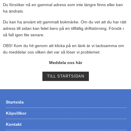
Du försöker nå en gammal adress som inte längre finns eller kan
Tohatsu - Utombordare
ha ändrats.
Minn Kota - elmotorer
Du kan ha använt ett gammalt bokmärke. Om du vet att du har rätt
adress till sidan kan felet bero på en tillfällig driftstörning. Försök i
TK Trailer
så fall igen lite senare.
Volvo Penta Servicedelar
OBS! Kom du hit genom att klicka på en länk är vi tacksamma om
Yanmar Servicedelar
du meddelar oss vilken det var så löser vi problemet.
Yamaha Servicedelar
Meddela oss här
Mercury Servicedelar
TILL STARTSIDAN
Garmin
Lowrance
Humminbird
Startsida
Simrad
Köpvillkor
B&G
Kontakt
Båttillbehör