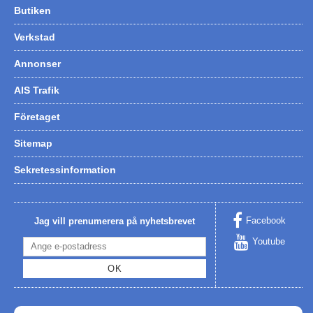
Butiken
Hummertina
Verkstad
Varta - Batterier
Annonser
Victron - Batteriladdare
CTEK - Batteriladdare
AIS Trafik
Webasto - Dieselvärmare
Företaget
Kamasa Tools - Verktyg
Sitemap
Calix - Packline - Takboxar
Sekretessinformation
Thule - Takboxar
Thule - Lasthållare
Facebook
Jag vill prenumerera på nyhetsbrevet
LAGERRENSING
Youtube
Begagnade Motorer & Båtar
OK