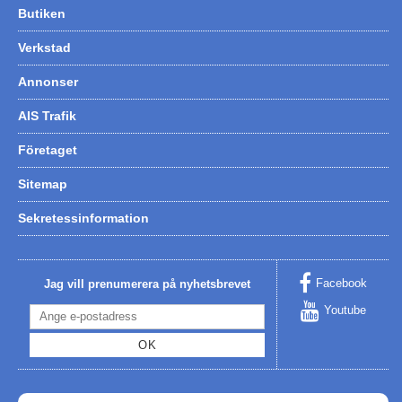
Butiken
Hummertina
Verkstad
Varta - Batterier
Annonser
Victron - Batteriladdare
CTEK - Batteriladdare
AIS Trafik
Webasto - Dieselvärmare
Företaget
Kamasa Tools - Verktyg
Sitemap
Calix - Packline - Takboxar
Sekretessinformation
Thule - Takboxar
Thule - Lasthållare
Facebook
Jag vill prenumerera på nyhetsbrevet
LAGERRENSING
Youtube
Begagnade Motorer & Båtar
OK