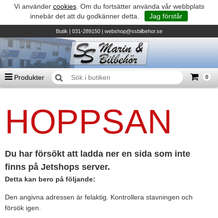
Vi använder
cookies
. Om du fortsätter använda vår webbplats
innebär det att du godkänner detta.
Jag förstår
Butik
| 031-289150 |
webshop@ssbilbehor.se
Produkter
0
Antal varor
0
st
HOPPSAN
Summa
0 kr
Biltillbehör och reservdelar - BDS
TILL KASSAN
Micore • Båtar
Suzuki - Utombordare
Du har försökt att ladda ner en sida som inte
finns på Jetshops server.
Suzumar - Gummibåtar
Detta kan bero på följande:
Honda - Utombordare
Den angivna adressen är felaktig. Kontrollera stavningen och
HonWave - Gummibåtar
försök igen.
Honda - Elverk & Pumpar