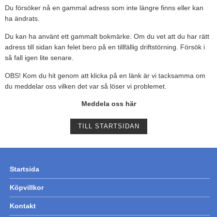
Du försöker nå en gammal adress som inte längre finns eller kan
Tohatsu - Utombordare
ha ändrats.
Minn Kota - elmotorer
Du kan ha använt ett gammalt bokmärke. Om du vet att du har rätt
adress till sidan kan felet bero på en tillfällig driftstörning. Försök i
TK Trailer
så fall igen lite senare.
Volvo Penta Servicedelar
OBS! Kom du hit genom att klicka på en länk är vi tacksamma om
Yanmar Servicedelar
du meddelar oss vilken det var så löser vi problemet.
Yamaha Servicedelar
Meddela oss här
Mercury Servicedelar
TILL STARTSIDAN
Garmin
Lowrance
Humminbird
Startsida
Simrad
Köpvillkor
B&G
Kontakt
Båttillbehör