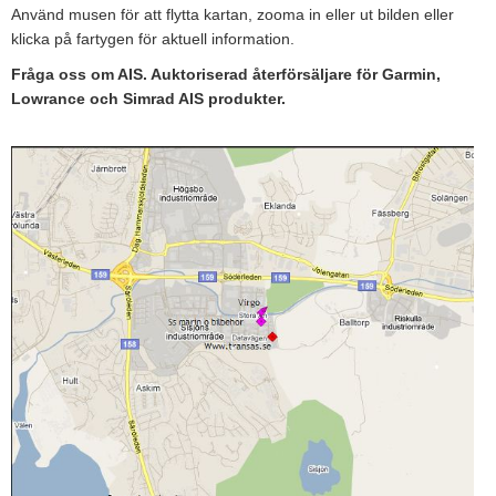
Använd musen för att flytta kartan, zooma in eller ut bilden eller
Tohatsu - Utombordare
klicka på fartygen för aktuell information.
Minn Kota - elmotorer
Fråga oss om AIS. Auktoriserad återförsäljare för Garmin,
Lowrance och Simrad AIS produkter.
TK Trailer
Volvo Penta Servicedelar
Yanmar Servicedelar
Yamaha Servicedelar
Mercury Servicedelar
Garmin
Lowrance
Humminbird
Simrad
B&G
Båttillbehör