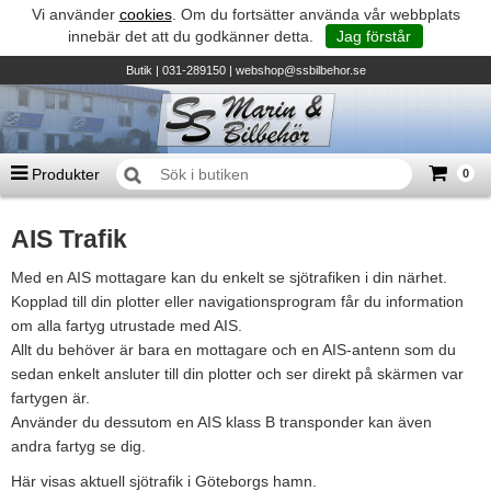
Vi använder
cookies
. Om du fortsätter använda vår webbplats
innebär det att du godkänner detta.
Jag förstår
Butik
| 031-289150 |
webshop@ssbilbehor.se
Produkter
0
Antal varor
0
st
AIS Trafik
Summa
0 kr
Biltillbehör och reservdelar - BDS
Med en AIS mottagare kan du enkelt se sjötrafiken i din närhet.
TILL KASSAN
Micore • Båtar
Kopplad till din plotter eller navigationsprogram får du information
om alla fartyg utrustade med AIS.
Suzuki - Utombordare
Allt du behöver är bara en mottagare och en AIS-antenn som du
sedan enkelt ansluter till din plotter och ser direkt på skärmen var
Suzumar - Gummibåtar
fartygen är.
Honda - Utombordare
Använder du dessutom en AIS klass B transponder kan även
andra fartyg se dig.
HonWave - Gummibåtar
Här visas aktuell sjötrafik i Göteborgs hamn.
Honda - Elverk & Pumpar