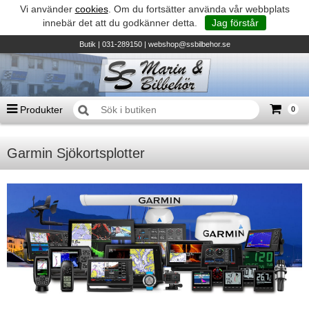
Vi använder
cookies
. Om du fortsätter använda vår webbplats
innebär det att du godkänner detta.
Jag förstår
Butik
| 031-289150 |
webshop@ssbilbehor.se
Produkter
0
Antal varor
0
st
Garmin Sjökortsplotter
Summa
0 kr
Biltillbehör och reservdelar - BDS
TILL KASSAN
Micore • Båtar
Suzuki - Utombordare
Suzumar - Gummibåtar
Honda - Utombordare
HonWave - Gummibåtar
Honda - Elverk & Pumpar