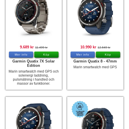
Hummertina
Varta - Batterier
Victron - Batteriladdare
CTEK - Batteriladdare
Webasto - Dieselvärmare
9.689 kr
10.990 kr
11.499 kr
12.649 kr
Mer info
Köp
Mer info
Köp
Kamasa Tools - Verktyg
Garmin Quatix 7X Solar
Garmin Quatix 8 - 47mm
Edition
Calix - Packline - Takboxar
Marin smartwatch med GPS
Marin smartwatch med GPS och
Thule - Takboxar
solenergi laddning,
pulsmätning i handled och
massor av funktioner.
Thule - Lasthållare
LAGERRENSING
Begagnade Motorer & Båtar