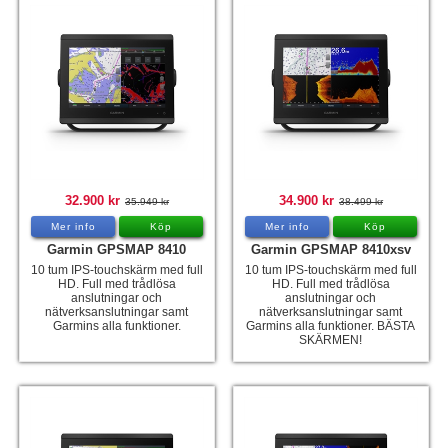
32.900 kr
34.900 kr
35.949 kr
38.499 kr
Mer info
Köp
Mer info
Köp
Garmin GPSMAP 8410
Garmin GPSMAP 8410xsv
10 tum IPS-touchskärm med full
10 tum IPS-touchskärm med full
HD. Full med trådlösa
HD. Full med trådlösa
anslutningar och
anslutningar och
nätverksanslutningar samt
nätverksanslutningar samt
Garmins alla funktioner.
Garmins alla funktioner. BÄSTA
SKÄRMEN!