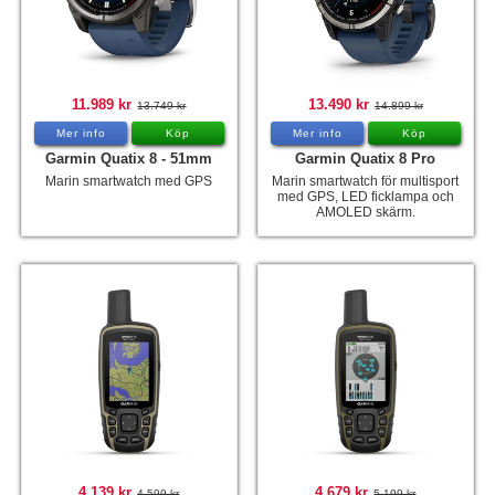
11.989 kr
13.490 kr
13.749 kr
14.899 kr
Mer info
Köp
Mer info
Köp
Garmin Quatix 8 - 51mm
Garmin Quatix 8 Pro
Marin smartwatch med GPS
Marin smartwatch för multisport
med GPS, LED ficklampa och
AMOLED skärm.
4.139 kr
4.679 kr
4.599 kr
5.199 kr