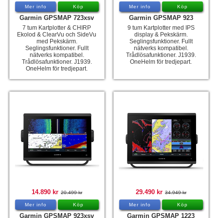
Mer info
Köp
Mer info
Köp
Garmin GPSMAP 723xsv
Garmin GPSMAP 923
7 tum Kartplotter & CHIRP
9 tum Kartplotter med IPS
Ekolod & ClearVu och SideVu
display & Pekskärm.
med Pekskärm.
Seglingsfunktioner. Fullt
Seglingsfunktioner. Fullt
nätverks kompatibel.
nätverks kompatibel.
Trådlösafunktioner. J1939.
Trådlösafunktioner. J1939.
OneHelm för tredjepart.
OneHelm för tredjepart.
14.890 kr
29.490 kr
20.499 kr
34.949 kr
Mer info
Köp
Mer info
Köp
Garmin GPSMAP 923xsv
Garmin GPSMAP 1223