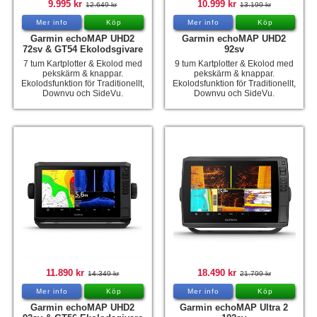
9.995 kr
10.999 kr
12.649 kr
13.199 kr
Mer info
Köp
Mer info
Köp
Garmin echoMAP UHD2
Garmin echoMAP UHD2
72sv & GT54 Ekolodsgivare
92sv
7 tum Kartplotter & Ekolod med
9 tum Kartplotter & Ekolod med
pekskärm & knappar.
pekskärm & knappar.
Ekolodsfunktion för Traditionellt,
Ekolodsfunktion för Traditionellt,
Downvu och SideVu.
Downvu och SideVu.
11.890 kr
18.490 kr
14.349 kr
21.799 kr
Mer info
Köp
Mer info
Köp
Garmin echoMAP UHD2
Garmin echoMAP Ultra 2