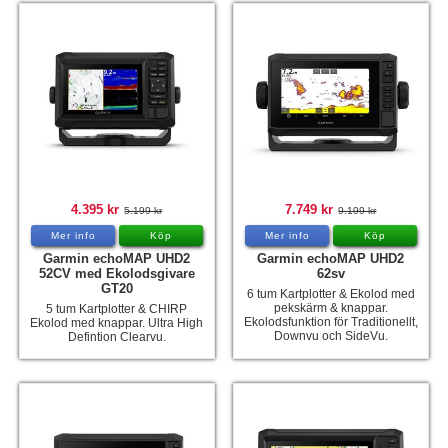
4.395 kr
7.749 kr
5.199 kr
9.199 kr
Mer info
Köp
Mer info
Köp
Garmin echoMAP UHD2
Garmin echoMAP UHD2
52CV med Ekolodsgivare
62sv
GT20
6 tum Kartplotter & Ekolod med
pekskärm & knappar.
5 tum Kartplotter & CHIRP
Ekolodsfunktion för Traditionellt,
Ekolod med knappar. Ultra High
Downvu och SideVu.
Defintion Clearvu.