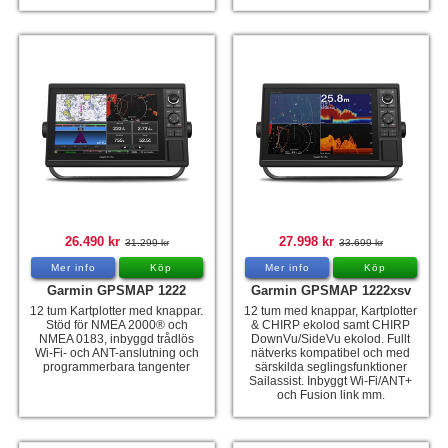
26.490 kr
27.998 kr
31.299 kr
33.699 kr
Mer info
Köp
Mer info
Köp
Garmin GPSMAP 1222
Garmin GPSMAP 1222xsv
12 tum Kartplotter med knappar.
12 tum med knappar, Kartplotter
Stöd för NMEA 2000® och
& CHIRP ekolod samt CHIRP
NMEA 0183, inbyggd trådlös
DownVu/SideVu ekolod. Fullt
Wi-Fi- och ANT-anslutning och
nätverks kompatibel och med
programmerbara tangenter
särskilda seglingsfunktioner
Sailassist. Inbyggt Wi-Fi/ANT+
och Fusion link mm.