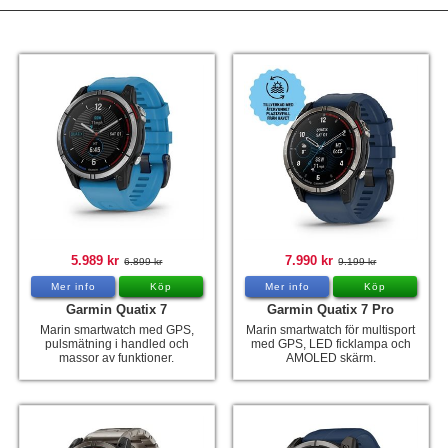
Tohatsu - Utombordare
Minn Kota - elmotorer
TK Trailer
Volvo Penta Servicedelar
Yanmar Servicedelar
Yamaha Servicedelar
Mercury Servicedelar
5.989 kr
7.990 kr
6.899 kr
9.199 kr
Garmin
Mer info
Köp
Mer info
Köp
Lowrance
Garmin Quatix 7
Garmin Quatix 7 Pro
Marin smartwatch med GPS,
Marin smartwatch för multisport
Humminbird
pulsmätning i handled och
med GPS, LED ficklampa och
massor av funktioner.
AMOLED skärm.
Simrad
B&G
Båttillbehör