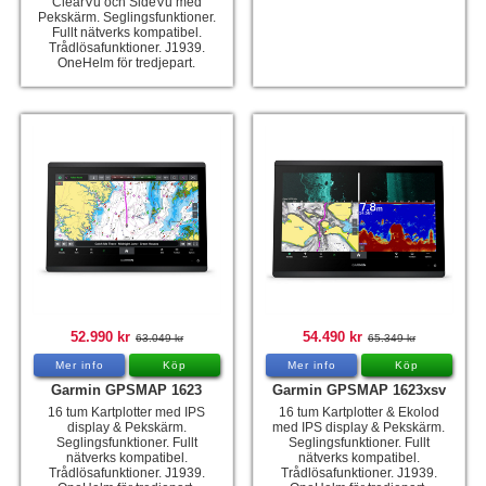
ClearVu och SideVu med
Pekskärm. Seglingsfunktioner.
Fullt nätverks kompatibel.
Trådlösafunktioner. J1939.
OneHelm för tredjepart.
52.990 kr
54.490 kr
63.049 kr
65.349 kr
Mer info
Köp
Mer info
Köp
Garmin GPSMAP 1623
Garmin GPSMAP 1623xsv
16 tum Kartplotter med IPS
16 tum Kartplotter & Ekolod
display & Pekskärm.
med IPS display & Pekskärm.
Seglingsfunktioner. Fullt
Seglingsfunktioner. Fullt
nätverks kompatibel.
nätverks kompatibel.
Trådlösafunktioner. J1939.
Trådlösafunktioner. J1939.