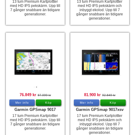
13 tum Premium Kartplottter
13 tum Premium Kartplottter
med HD IPS pekskärm. Upp till
med HD IPS pekskärm och
7 gånger snabbare än tidigare
inbyggt ekolod. Upp till 7
generationer.
gånger snabbare än tidigare
generationer.
76.849 kr
81.900 kr
87.099 kr
92.849 kr
Mer info
Köp
Mer info
Köp
Garmin GPSmap 9017
Garmin GPSmap 9017xsv
17 tum Premium Kartplottter
17 tum Premium Kartplottter
med HD IPS pekskärm. Upp till
med HD IPS pekskärm och
7 gånger snabbare än tidigare
inbyggt ekolod. Upp till 7
generationer.
gånger snabbare än tidigare
generationer.