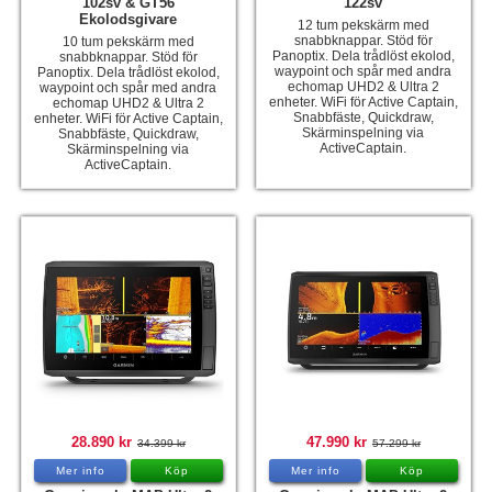
102sv & GT56
122sv
Ekolodsgivare
12 tum pekskärm med
snabbknappar. Stöd för
10 tum pekskärm med
Panoptix. Dela trådlöst ekolod,
snabbknappar. Stöd för
waypoint och spår med andra
Panoptix. Dela trådlöst ekolod,
echomap UHD2 & Ultra 2
waypoint och spår med andra
enheter. WiFi för Active Captain,
echomap UHD2 & Ultra 2
Snabbfäste, Quickdraw,
enheter. WiFi för Active Captain,
Skärminspelning via
Snabbfäste, Quickdraw,
ActiveCaptain.
Skärminspelning via
ActiveCaptain.
28.890 kr
47.990 kr
34.399 kr
57.299 kr
Mer info
Köp
Mer info
Köp