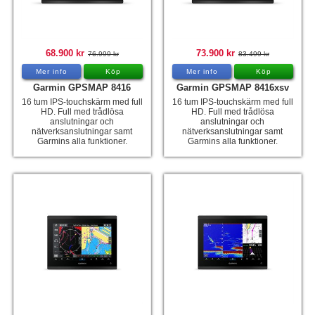
68.900 kr
73.900 kr
76.999 kr
83.499 kr
Mer info
Köp
Mer info
Köp
Garmin GPSMAP 8416
Garmin GPSMAP 8416xsv
16 tum IPS-touchskärm med full
16 tum IPS-touchskärm med full
HD. Full med trådlösa
HD. Full med trådlösa
anslutningar och
anslutningar och
nätverksanslutningar samt
nätverksanslutningar samt
Garmins alla funktioner.
Garmins alla funktioner.