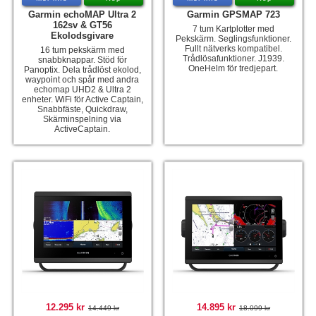
Garmin echoMAP Ultra 2
Garmin GPSMAP 723
162sv & GT56
7 tum Kartplotter med
Ekolodsgivare
Pekskärm. Seglingsfunktioner.
Fullt nätverks kompatibel.
16 tum pekskärm med
Trådlösafunktioner. J1939.
snabbknappar. Stöd för
OneHelm för tredjepart.
Panoptix. Dela trådlöst ekolod,
waypoint och spår med andra
echomap UHD2 & Ultra 2
enheter. WiFi för Active Captain,
Snabbfäste, Quickdraw,
Skärminspelning via
ActiveCaptain.
12.295 kr
14.895 kr
14.449 kr
18.099 kr