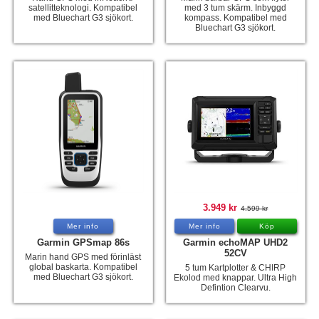
satellitteknologi. Kompatibel
med 3 tum skärm. Inbyggd
med Bluechart G3 sjökort.
kompass. Kompatibel med
Bluechart G3 sjökort.
3.949 kr
4.599 kr
Mer info
Mer info
Köp
Garmin GPSmap 86s
Garmin echoMAP UHD2
52CV
Marin hand GPS med förinläst
global baskarta. Kompatibel
5 tum Kartplotter & CHIRP
med Bluechart G3 sjökort.
Ekolod med knappar. Ultra High
Defintion Clearvu.