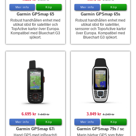
Mer info
Köp
Mer info
Köp
Garmin GPSmap 65
Garmin GPSmap 65s
Robust handhållen enhet med
Robust handhållen enhet med
utökat stöd för satelliter och
utökat stöd för satelliter,
TopActive kartor över Europa.
sensorer och TopoActive kartor
Kompatibel med Bluechart G3
över Europa. Kompatibel med
sjökort.
Bluechart G3 sjökort.
6.695 kr
3.849 kr
7.449 kr
4.249 kr
Mer info
Köp
Mer info
Köp
Garmin GPSmap 67i
Garmin GPSmap 79s / sc
Hand GPS med inReach®
Marin bärbar GPS som flyter