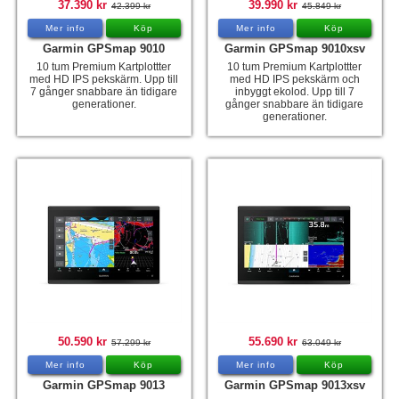
37.390 kr
39.990 kr
42.399 kr
45.849 kr
Mer info
Köp
Mer info
Köp
Garmin GPSmap 9010
Garmin GPSmap 9010xsv
10 tum Premium Kartplottter
10 tum Premium Kartplottter
med HD IPS pekskärm. Upp till
med HD IPS pekskärm och
7 gånger snabbare än tidigare
inbyggt ekolod. Upp till 7
generationer.
gånger snabbare än tidigare
generationer.
50.590 kr
55.690 kr
57.299 kr
63.049 kr
Mer info
Köp
Mer info
Köp
Garmin GPSmap 9013
Garmin GPSmap 9013xsv