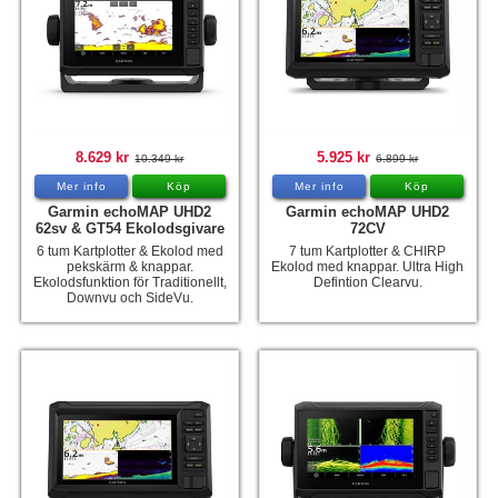
8.629 kr
5.925 kr
10.349 kr
6.899 kr
Mer info
Köp
Mer info
Köp
Garmin echoMAP UHD2
Garmin echoMAP UHD2
62sv & GT54 Ekolodsgivare
72CV
6 tum Kartplotter & Ekolod med
7 tum Kartplotter & CHIRP
pekskärm & knappar.
Ekolod med knappar. Ultra High
Ekolodsfunktion för Traditionellt,
Defintion Clearvu.
Downvu och SideVu.