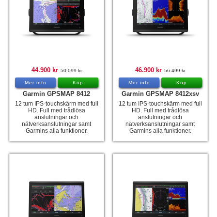
44.900 kr
46.900 kr
50.099 kr
56.499 kr
Mer info
Köp
Mer info
Köp
Garmin GPSMAP 8412
Garmin GPSMAP 8412xsv
12 tum IPS-touchskärm med full
12 tum IPS-touchskärm med full
HD. Full med trådlösa
HD. Full med trådlösa
anslutningar och
anslutningar och
nätverksanslutningar samt
nätverksanslutningar samt
Garmins alla funktioner.
Garmins alla funktioner.