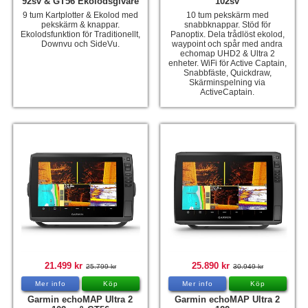
92sv & GT56 Ekolodsgivare
102sv
9 tum Kartplotter & Ekolod med
10 tum pekskärm med
pekskärm & knappar.
snabbknappar. Stöd för
Ekolodsfunktion för Traditionellt,
Panoptix. Dela trådlöst ekolod,
Downvu och SideVu.
waypoint och spår med andra
echomap UHD2 & Ultra 2
enheter. WiFi för Active Captain,
Snabbfäste, Quickdraw,
Skärminspelning via
ActiveCaptain.
21.499 kr
25.890 kr
25.799 kr
30.949 kr
Mer info
Köp
Mer info
Köp
Garmin echoMAP Ultra 2
Garmin echoMAP Ultra 2