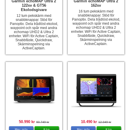
Garmin echoMAP Ultra 2
Garmin echoMAP Ultra 2
122sv & GT56
162sv
Ekolodsgivare
16 tum pekskärm med
snabbknappar. Stöd för
12 tum pekskärm med
Panoptix. Dela trådlöst ekolod,
snabbknappar. Stöd för
waypoint och spår med andra
Panoptix. Dela trådlöst ekolod,
echomap UHD2 & Ultra 2
waypoint och spår med andra
enheter. WiFi för Active Captain,
echomap UHD2 & Ultra 2
Snabbfäste, Quickdraw,
enheter. WiFi för Active Captain,
Skärminspelning via
Snabbfäste, Quickdraw,
ActiveCaptain.
Skärminspelning via
ActiveCaptain.
50.990 kr
10.490 kr
60.749 kr
12.049 kr
Mer info
Köp
Mer info
Köp