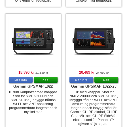
OneHelm för tredjepart.
OneHelm för tredjepart.
18.890 kr
20.489 kr
21.649 kr
24.099 kr
Mer info
Köp
Mer info
Köp
Garmin GPSMAP 1022
Garmin GPSMAP 1022xsv
10 tum Kartplotter med knappar.
10" med knappar. Stöd för
Stöd för NMEA 2000® och
NMEA 2000® och NMEA 0183 ,
NMEA 0183 , inbyggd trådlös
inbyggd trådlös Wi-Fi- och ANT-
Wi-Fi- och ANT-anslutning
anslutning programmerbara
programmerbara tangenter och
tangenter och Inbyggt stöd för
mycket mer.
Garmin CHIRP-ekolod, CHIRP
ClearVü- och CHIRP SideVü-
ekolod samt för Panoptix™
(givare säljs separat