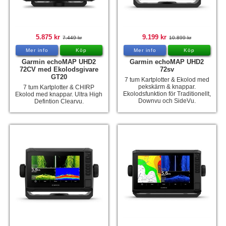
5.875 kr
9.199 kr
7.449 kr
10.899 kr
Mer info
Köp
Mer info
Köp
Garmin echoMAP UHD2
Garmin echoMAP UHD2
72CV med Ekolodsgivare
72sv
GT20
7 tum Kartplotter & Ekolod med
pekskärm & knappar.
7 tum Kartplotter & CHIRP
Ekolodsfunktion för Traditionellt,
Ekolod med knappar. Ultra High
Downvu och SideVu.
Defintion Clearvu.