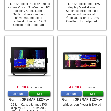
9 tum Kartplotter CHIRP Ekolod
12 tum Kartplotter med IPS
& ClearVu och SideVu med IPS
display & Pekskärm.
display & Pekskärm.
Seglingsfunktioner. Fullt
Seglingsfunktioner. Fullt
nätverks kompatibel.
nätverks kompatibel.
Trådlösafunktioner. J1939.
Trådlösafunktioner. J1939.
OneHelm för tredjepart.
OneHelm för tredjepart.
31.890 kr
43.890 kr
37.349 kr
51.599 kr
Mer info
Köp
Mer info
Köp
Garmin GPSMAP 1223xsv
Garmin GPSMAP 1523xsv
12 tum Kartplotter med IPS
Widescreen Plotter & Ekolod
display & CHIRP Ekolod &