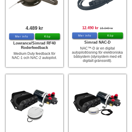
4.489 kr
12.490 kr
15.049 kr
Mer info
Köp
Mer info
Köp
Simrad NAC-D
Lowrance/Simrad RF40
Roderfeedback
NAC™-D är en digital
autopilotlösning för elektroniska
Medium Duty feedback för
båtsystem (styrsystem med ett
NAC-1 och NAC-2 autopilot.
digitalt gränssnitt).