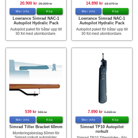
20.900 kr
14.890 kr
26.309 kr
18.470 kr
Mer info
Köp
Mer info
Köp
Lowrance Simrad NAC-1
Lowrance Simrad NAC-1
Autopilot Hydralic Pack
Autopilot Hydralic Pack
Autopilot paket för båtar upp till
Autopilot paket för båtar upp till
30 fot med utombordare.
30 fot med utombordare.
539 kr
7.890 kr
559 kr
9.009 kr
Mer info
Köp
Mer info
Köp
Simrad Tiller Bracket 60mm
Simrad TP10 Autopilot
rorkult
Monteringsbeslag 60mm för
Simrad rorkult autopiloter.
Simrad TP10 Tillerpiloter - För