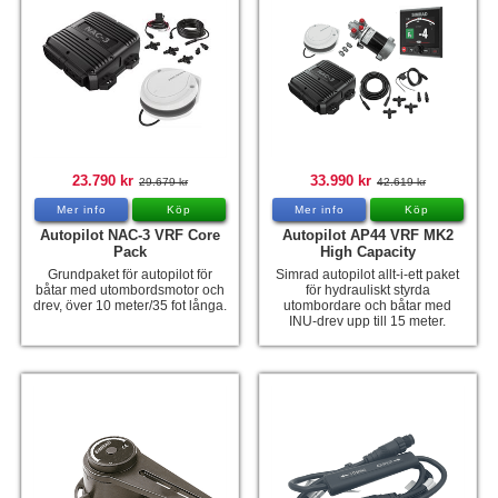
23.790 kr
33.990 kr
29.679 kr
42.619 kr
Mer info
Köp
Mer info
Köp
Autopilot NAC-3 VRF Core
Autopilot AP44 VRF MK2
Pack
High Capacity
Grundpaket för autopilot för
Simrad autopilot allt-i-ett paket
båtar med utombordsmotor och
för hydrauliskt styrda
drev, över 10 meter/35 fot långa.
utombordare och båtar med
INU-drev upp till 15 meter.