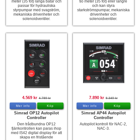
meter (35 fot) långa båtar och
tio meter (35 fot) eller längre
passar för hydrauliska
och kan styra
styrpumpar med svagström,
starkströmspumpar, mekaniska
mekaniska drivenheter och
drivenheter och
solenoidventiler.
solenoidventiler.
4.569 kr
7.890 kr
4.789 kr
8.349 kr
Mer info
Köp
Mer info
Köp
Simrad OP12 Autopilot
Simrad AP44 Autopilot
Controller
Controller
Den trådbundna OP12
Autopilot kontroll för NAC-2,
fjärrkontrollen kan paras ihop
NAC-3.
med IS42 digital display för att
skapa en fristående