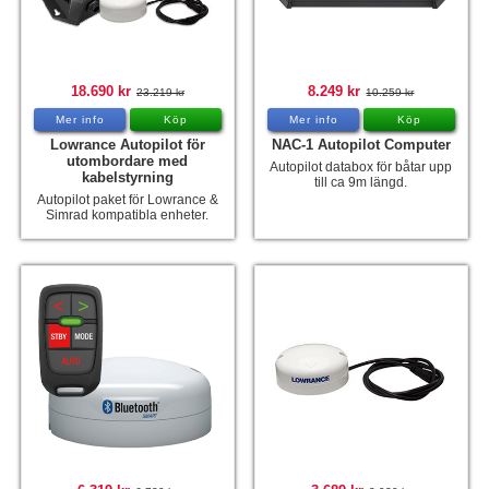
Tohatsu - Utombordare
Minn Kota - elmotorer
18.690 kr
8.249 kr
23.219 kr
10.259 kr
TK Trailer
Mer info
Köp
Mer info
Köp
Volvo Penta Servicedelar
Lowrance Autopilot för
NAC-1 Autopilot Computer
utombordare med
Autopilot databox för båtar upp
kabelstyrning
Yanmar Servicedelar
till ca 9m längd.
Autopilot paket för Lowrance &
Simrad kompatibla enheter.
Yamaha Servicedelar
Mercury Servicedelar
Garmin
Lowrance
Humminbird
Simrad
B&G
Båttillbehör