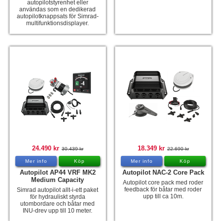
autopilotstyrenhet eller
användas som en dedikerad
autopilotknappsats för Simrad-
multifunktionsdisplayer.
24.490 kr
18.349 kr
30.439 kr
22.690 kr
Mer info
Köp
Mer info
Köp
Autopilot AP44 VRF MK2
Autopilot NAC-2 Core Pack
Medium Capacity
Autopilot core pack med roder
feedback för båtar med roder
Simrad autopilot allt-i-ett paket
upp till ca 10m.
för hydrauliskt styrda
utombordare och båtar med
INU-drev upp till 10 meter.