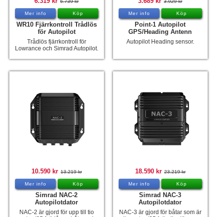
6.319 kr
3.689 kr
6.739 kr
3.929 kr
Hummertina
Mer info
Köp
Mer info
Köp
WR10 Fjärrkontroll Trådlös
Point-1 Autopilot
Varta - Batterier
för Autopilot
GPS/Heading Antenn
Trådlös fjärrkontroll för
Autopilot Heading sensor.
Victron - Batteriladdare
Lowrance och Simrad Autopilot.
CTEK - Batteriladdare
Webasto - Dieselvärmare
Kamasa Tools - Verktyg
Calix - Packline - Takboxar
Thule - Takboxar
Thule - Lasthållare
LAGERRENSING
10.590 kr
18.590 kr
13.219 kr
23.219 kr
Begagnade Motorer & Båtar
Mer info
Köp
Mer info
Köp
Simrad NAC-2
Simrad NAC-3
Autopilotdator
Autopilotdator
NAC-2 är gjord för upp till tio
NAC-3 är gjord för båtar som är