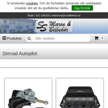
Vi använder
cookies
. Om du fortsätter använda vår webbplats
innebär det att du godkänner detta.
Jag förstår
Butik
| 031-289150 |
webshop@ssbilbehor.se
Produkter
0
Antal varor
0
st
Simrad Autopilot
Summa
0 kr
Biltillbehör och reservdelar - BDS
TILL KASSAN
Micore • Båtar
Suzuki - Utombordare
Suzumar - Gummibåtar
Honda - Utombordare
HonWave - Gummibåtar
Honda - Elverk & Pumpar