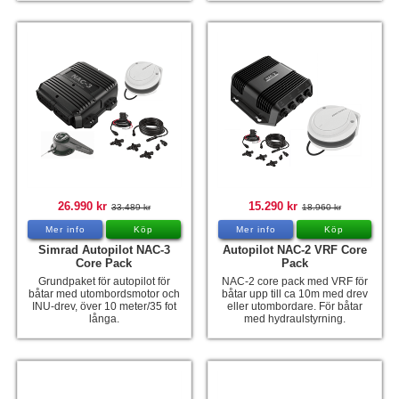
26.990 kr
15.290 kr
33.489 kr
18.960 kr
Mer info
Köp
Mer info
Köp
Simrad Autopilot NAC-3
Autopilot NAC-2 VRF Core
Core Pack
Pack
Grundpaket för autopilot för
NAC-2 core pack med VRF för
båtar med utombordsmotor och
båtar upp till ca 10m med drev
INU-drev, över 10 meter/35 fot
eller utombordare. För båtar
långa.
med hydraulstyrning.