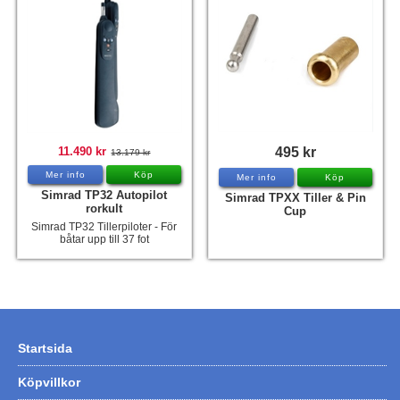
11.490 kr
495 kr
13.179 kr
Mer info
Köp
Mer info
Köp
Simrad TP32 Autopilot
Simrad TPXX Tiller & Pin
rorkult
Cup
Simrad TP32 Tillerpiloter - För
båtar upp till 37 fot
Startsida
Köpvillkor