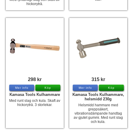
hickoryträ.
298 kr
315 kr
Mer info
Köp
Mer info
Köp
Kamasa Tools Kulhammare
Kamasa Tools Kulhammare,
helsmidd 230g
Med runt slag och kula. Skaft av
hickoryträ. 3 storlekar.
Helsmidd hammare med
greppsäkert,
vibrationsdämpande handtag
av gjutet gummi. Med runt slag
och kula.