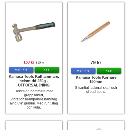
159 kr
79 kr
315 kr
Mer info
Köp
Mer info
Köp
Kamasa Tools Kulhammare,
Kamasa Tools Körnare
helsmidd 454g -
150mm
UTFÖRSÄLJNING
8-kantigt lackerat skaft och
Helsmidd hammare med
slipad spets.
greppsäkert,
vibrationsdämpande handtag
av gjutet gummi. Med runt slag
och kula.