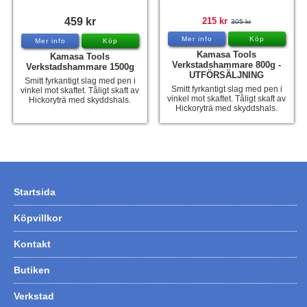
459 kr
215 kr
305 kr
Mer info
Köp
Mer info
Köp
Kamasa Tools
Kamasa Tools
Verkstadshammare 800g -
Verkstadshammare 1500g
UTFÖRSÄLJNING
Smitt fyrkantigt slag med pen i
Smitt fyrkantigt slag med pen i
vinkel mot skaftet. Tåligt skaft av
vinkel mot skaftet. Tåligt skaft av
Hickoryträ med skyddshals.
Hickoryträ med skyddshals.
Startsida
Köpvillkor
Kontakt
Butiken
Verkstad