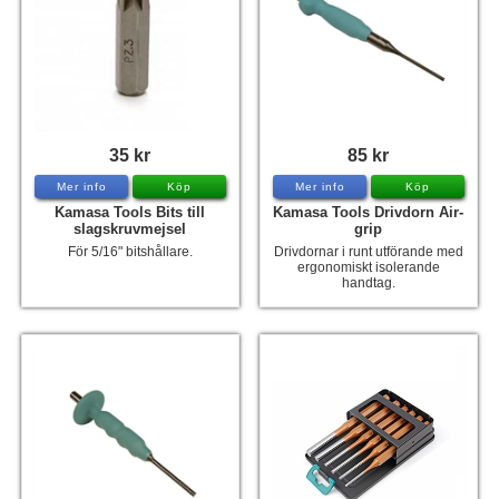
Tohatsu - Utombordare
Minn Kota - elmotorer
TK Trailer
Volvo Penta Servicedelar
35 kr
85 kr
Yanmar Servicedelar
Mer info
Köp
Mer info
Köp
Kamasa Tools Bits till
Kamasa Tools Drivdorn Air-
Yamaha Servicedelar
slagskruvmejsel
grip
För 5/16" bitshållare.
Drivdornar i runt utförande med
Mercury Servicedelar
ergonomiskt isolerande
handtag.
Garmin
Lowrance
Humminbird
Simrad
B&G
Båttillbehör