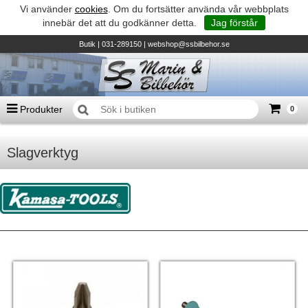
Vi använder
cookies
. Om du fortsätter använda vår webbplats
innebär det att du godkänner detta.
Jag förstår
Butik
| 031-289150 |
webshop@ssbilbehor.se
Produkter
0
Antal varor
0
st
Slagverktyg
Summa
0 kr
Biltillbehör och reservdelar - BDS
TILL KASSAN
Micore • Båtar
Suzuki - Utombordare
Suzumar - Gummibåtar
Honda - Utombordare
HonWave - Gummibåtar
Honda - Elverk & Pumpar