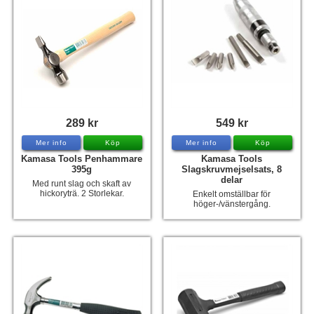
289 kr
549 kr
Mer info
Köp
Mer info
Köp
Kamasa Tools Penhammare
Kamasa Tools
395g
Slagskruvmejselsats, 8
delar
Med runt slag och skaft av
hickoryträ. 2 Storlekar.
Enkelt omställbar för
höger-/vänstergång.