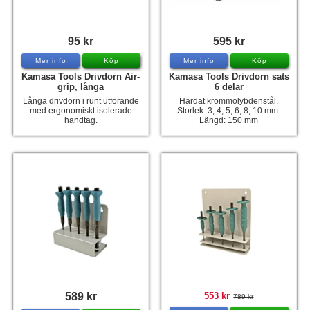
Hummertina
Varta - Batterier
95 kr
595 kr
Mer info
Köp
Mer info
Köp
Victron - Batteriladdare
Kamasa Tools Drivdorn Air-
Kamasa Tools Drivdorn sats
grip, långa
6 delar
CTEK - Batteriladdare
Långa drivdorn i runt utförande
Härdat krommolybdenstål.
Webasto - Dieselvärmare
med ergonomiskt isolerade
Storlek: 3, 4, 5, 6, 8, 10 mm.
handtag.
Längd: 150 mm
Kamasa Tools - Verktyg
Calix - Packline - Takboxar
Thule - Takboxar
Thule - Lasthållare
LAGERRENSING
Begagnade Motorer & Båtar
589 kr
553 kr
789 kr