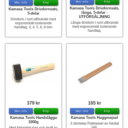
Mer info
Köp
Mer info
Köp
Kamasa Tools Drivdornsats,
Kamasa Tools Drivdornsats,
långa, 5-delar -
5-delar
UTFÖRSÄLJNING
Drivdorn i runt utförande med
Långa drivdorn i runt utförande
ergonomiskt isolerande
med ergonomiskt isolerande
handtag. 3, 4, 5, 6, 8 mm
handtag.
379 kr
165 kr
Mer info
Köp
Mer info
Köp
Kamasa Tools Handslägga
Kamasa Tools Huggmejsel
1000g
3 storlekar Flatmejsel av härdat
stål.
Med fyrkantigt slag och skaft av