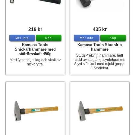
219 kr
435 kr
Mer info
Köp
Mer info
Köp
Kamasa Tools
Kamasa Tools Studsfria
Snickarhammare med
hammare
stålrörsskaft 450g
Studs-/rekylfri hammare, helt
täckt av slagtåligt syntetgummi.
Med fyrkantigt slag och skaft av
Styvt stålskaft med mjukt grepp.
hickoryträ.
3 Storlekar.