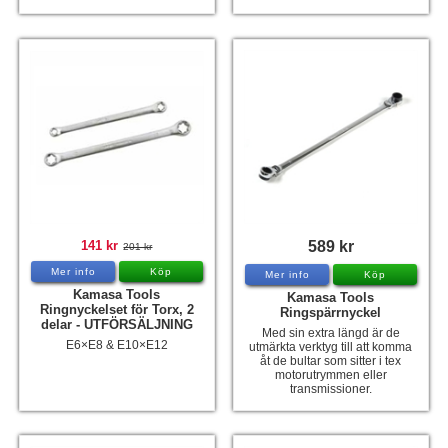
141 kr
589 kr
201 kr
Mer info
Köp
Mer info
Köp
Kamasa Tools
Kamasa Tools
Ringnyckelset för Torx, 2
Ringspärrnyckel
delar - UTFÖRSÄLJNING
Med sin extra längd är de
E6×E8 & E10×E12
utmärkta verktyg till att komma
åt de bultar som sitter i tex
motorutrymmen eller
transmissioner.