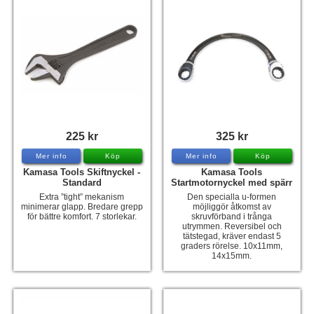
225 kr
325 kr
Mer info
Köp
Mer info
Köp
Kamasa Tools Skiftnyckel -
Kamasa Tools
Standard
Startmotornyckel med spärr
Extra ”tight” mekanism
Den specialla u-formen
minimerar glapp. Bredare grepp
möjliggör åtkomst av
för bättre komfort. 7 storlekar.
skruvförband i trånga
utrymmen. Reversibel och
tätstegad, kräver endast 5
graders rörelse. 10x11mm,
14x15mm.