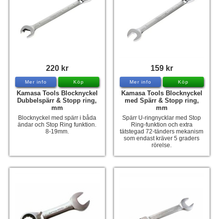
Tohatsu - Utombordare
Minn Kota - elmotorer
TK Trailer
Volvo Penta Servicedelar
220 kr
159 kr
Yanmar Servicedelar
Mer info
Köp
Mer info
Köp
Kamasa Tools Blocknyckel
Kamasa Tools Blocknyckel
Yamaha Servicedelar
Dubbelspärr & Stopp ring,
med Spärr & Stopp ring,
mm
mm
Mercury Servicedelar
Blocknyckel med spärr i båda
Spärr U-ringnycklar med Stop
ändar och Stop Ring funktion.
Ring-funktion och extra
Garmin
8-19mm.
tätstegad 72-tänders mekanism
som endast kräver 5 graders
rörelse.
Lowrance
Humminbird
Simrad
B&G
Båttillbehör