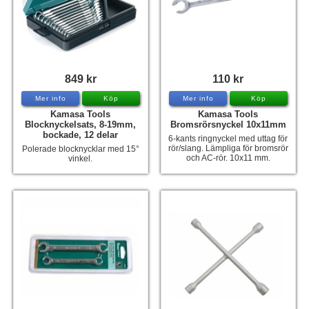
849 kr
110 kr
Mer info
Köp
Mer info
Köp
Kamasa Tools
Kamasa Tools
Blocknyckelsats, 8-19mm,
Bromsrörsnyckel 10x11mm
bockade, 12 delar
6-kants ringnyckel med uttag för
rör/slang. Lämpliga för bromsrör
Polerade blocknycklar med 15°
och AC-rör. 10x11 mm.
vinkel.