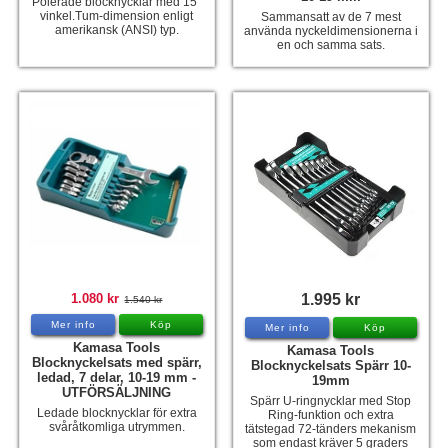
Polerade blocknycklar med 15°
vinkel.Tum-dimension enligt
Sammansatt av de 7 mest
amerikansk (ANSI) typ.
använda nyckeldimensionerna i
en och samma sats.
1.080 kr
1.995 kr
1.540 kr
Mer info
Köp
Mer info
Köp
Kamasa Tools
Kamasa Tools
Blocknyckelsats med spärr,
Blocknyckelsats Spärr 10-
ledad, 7 delar, 10-19 mm -
19mm
UTFÖRSÄLJNING
Spärr U-ringnycklar med Stop
Ledade blocknycklar för extra
Ring-funktion och extra
svåråtkomliga utrymmen.
tätstegad 72-tänders mekanism
som endast kräver 5 graders