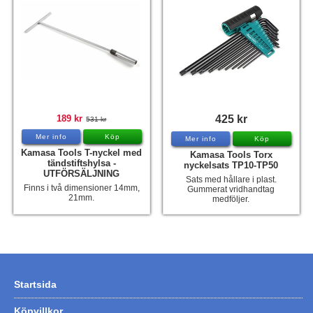
189 kr
425 kr
531 kr
Mer info
Köp
Mer info
Köp
Kamasa Tools T-nyckel med
Kamasa Tools Torx
tändstiftshylsa -
nyckelsats TP10-TP50
UTFÖRSÄLJNING
Sats med hållare i plast.
Finns i två dimensioner 14mm,
Gummerat vridhandtag
21mm.
medföljer.
Startsida
Köpvillkor