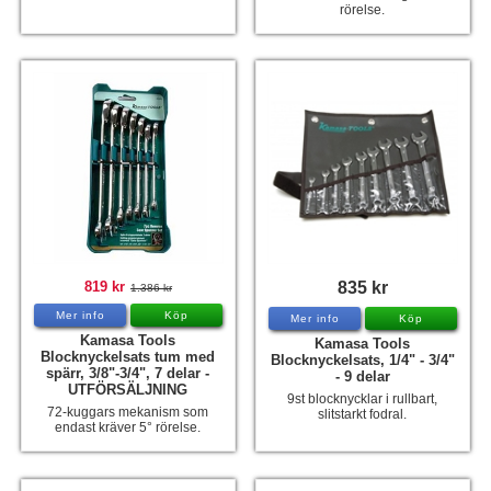
rörelse.
819 kr
835 kr
1.386 kr
Mer info
Köp
Mer info
Köp
Kamasa Tools
Kamasa Tools
Blocknyckelsats tum med
Blocknyckelsats, 1/4" - 3/4"
spärr, 3/8"-3/4", 7 delar -
- 9 delar
UTFÖRSÄLJNING
9st blocknycklar i rullbart,
72-kuggars mekanism som
slitstarkt fodral.
endast kräver 5° rörelse.