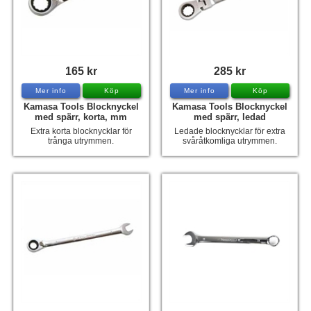
Hummertina
Varta - Batterier
Victron - Batteriladdare
165 kr
285 kr
CTEK - Batteriladdare
Mer info
Köp
Mer info
Köp
Kamasa Tools Blocknyckel
Kamasa Tools Blocknyckel
Webasto - Dieselvärmare
med spärr, korta, mm
med spärr, ledad
Extra korta blocknycklar för
Ledade blocknycklar för extra
Kamasa Tools - Verktyg
trånga utrymmen.
svåråtkomliga utrymmen.
Calix - Packline - Takboxar
Thule - Takboxar
Thule - Lasthållare
LAGERRENSING
Begagnade Motorer & Båtar