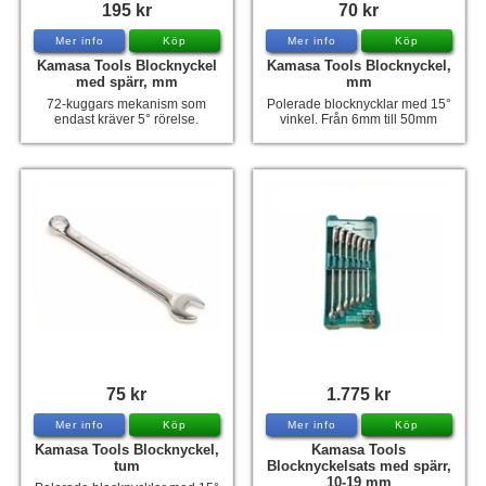
195 kr
70 kr
Mer info
Köp
Mer info
Köp
Kamasa Tools Blocknyckel
Kamasa Tools Blocknyckel,
med spärr, mm
mm
72-kuggars mekanism som
Polerade blocknycklar med 15°
endast kräver 5° rörelse.
vinkel. Från 6mm till 50mm
75 kr
1.775 kr
Mer info
Köp
Mer info
Köp
Kamasa Tools Blocknyckel,
Kamasa Tools
tum
Blocknyckelsats med spärr,
10-19 mm