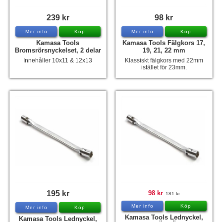
239 kr
98 kr
Mer info
Köp
Mer info
Köp
Kamasa Tools
Kamasa Tools Fälgkors 17,
Bromsrörsnyckelset, 2 delar
19, 21, 22 mm
Innehåller 10x11 & 12x13
Klassiskt fälgkors med 22mm
istället för 23mm.
195 kr
98 kr
181 kr
Mer info
Köp
Mer info
Köp
Kamasa Tools Lednyckel,
Kamasa Tools Lednyckel,