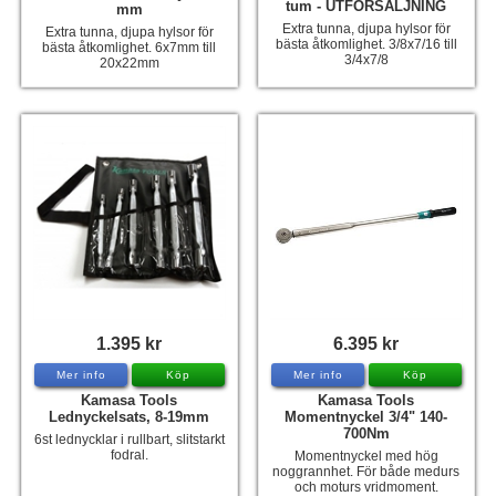
tum - UTFÖRSÄLJNING
mm
Extra tunna, djupa hylsor för
Extra tunna, djupa hylsor för
bästa åtkomlighet. 3/8x7/16 till
bästa åtkomlighet. 6x7mm till
3/4x7/8
20x22mm
1.395 kr
6.395 kr
Mer info
Köp
Mer info
Köp
Kamasa Tools
Kamasa Tools
Lednyckelsats, 8-19mm
Momentnyckel 3/4" 140-
700Nm
6st lednycklar i rullbart, slitstarkt
fodral.
Momentnyckel med hög
noggrannhet. För både medurs
och moturs vridmoment.