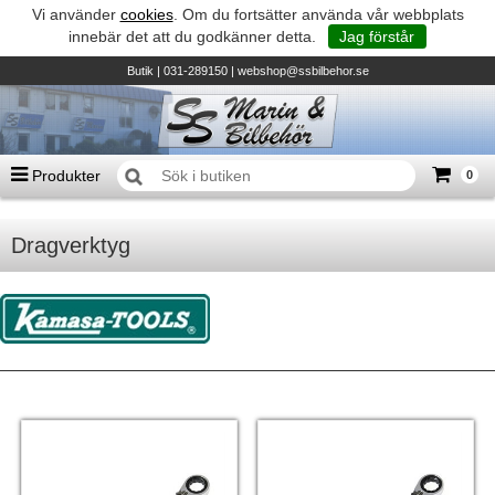
Vi använder
cookies
. Om du fortsätter använda vår webbplats
innebär det att du godkänner detta.
Jag förstår
Butik
| 031-289150 |
webshop@ssbilbehor.se
Produkter
0
Antal varor
0
st
Dragverktyg
Summa
0 kr
Biltillbehör och reservdelar - BDS
TILL KASSAN
Micore • Båtar
Suzuki - Utombordare
Suzumar - Gummibåtar
Honda - Utombordare
HonWave - Gummibåtar
Honda - Elverk & Pumpar