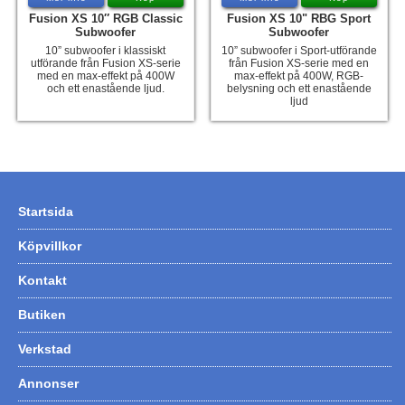
Fusion XS 10″ RGB Classic
Fusion XS 10" RBG Sport
Hummertina
Subwoofer
Subwoofer
10” subwoofer i klassiskt
10” subwoofer i Sport-utförande
Varta - Batterier
utförande från Fusion XS-serie
från Fusion XS-serie med en
med en max-effekt på 400W
max-effekt på 400W, RGB-
Victron - Batteriladdare
och ett enastående ljud.
belysning och ett enastående
ljud
CTEK - Batteriladdare
Webasto - Dieselvärmare
Kamasa Tools - Verktyg
Calix - Packline - Takboxar
Startsida
Thule - Takboxar
Köpvillkor
Thule - Lasthållare
Kontakt
LAGERRENSING
Butiken
Begagnade Motorer & Båtar
Verkstad
Annonser