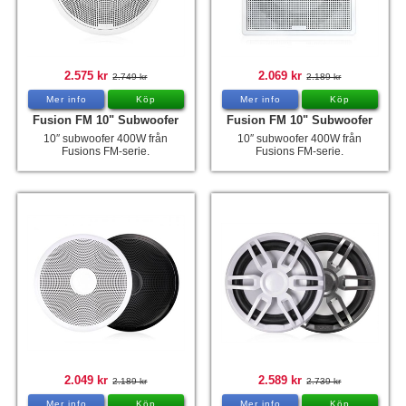
Tohatsu - Utombordare
Minn Kota - elmotorer
2.575 kr
2.069 kr
2.749 kr
2.189 kr
TK Trailer
Mer info
Köp
Mer info
Köp
Volvo Penta Servicedelar
Fusion FM 10" Subwoofer
Fusion FM 10" Subwoofer
10″ subwoofer 400W från
10″ subwoofer 400W från
Yanmar Servicedelar
Fusions FM-serie.
Fusions FM-serie.
Yamaha Servicedelar
Mercury Servicedelar
Garmin
Lowrance
Humminbird
Simrad
B&G
2.049 kr
2.589 kr
2.189 kr
2.739 kr
Båttillbehör
Mer info
Köp
Mer info
Köp