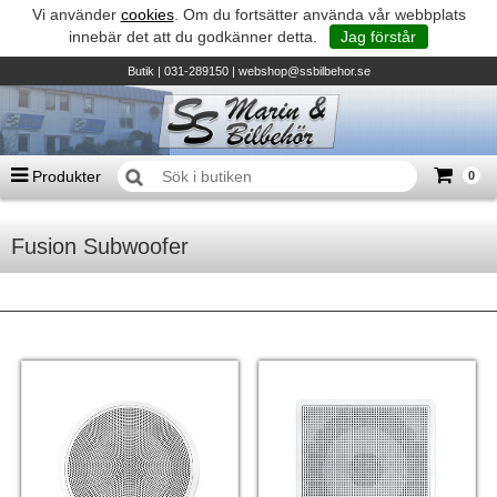
Vi använder
cookies
. Om du fortsätter använda vår webbplats
innebär det att du godkänner detta.
Jag förstår
Butik
| 031-289150 |
webshop@ssbilbehor.se
Produkter
0
Antal varor
0
st
Fusion Subwoofer
Summa
0 kr
Biltillbehör och reservdelar - BDS
TILL KASSAN
Micore • Båtar
Suzuki - Utombordare
Suzumar - Gummibåtar
Honda - Utombordare
HonWave - Gummibåtar
Honda - Elverk & Pumpar