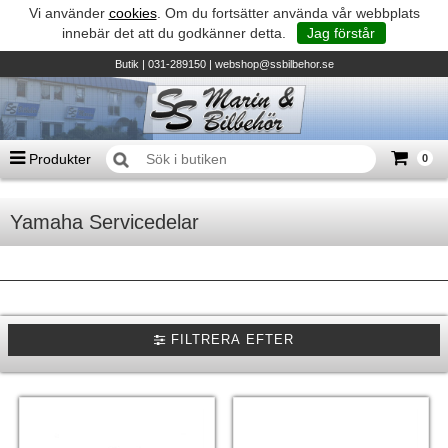
Vi använder
cookies
. Om du fortsätter använda vår webbplats
innebär det att du godkänner detta.
Jag förstår
Butik
| 031-289150 |
webshop@ssbilbehor.se
Produkter
0
Antal varor
0
st
Yamaha Servicedelar
Summa
0 kr
Biltillbehör och reservdelar - BDS
TILL KASSAN
Micore • Båtar
Suzuki - Utombordare
FILTRERA EFTER
Suzumar - Gummibåtar
Honda - Utombordare
HonWave - Gummibåtar
Honda - Elverk & Pumpar