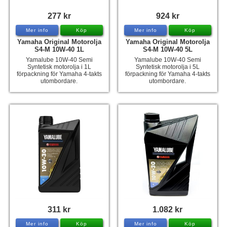
277 kr
924 kr
Mer info
Köp
Mer info
Köp
Yamaha Original Motorolja
Yamaha Original Motorolja
S4-M 10W-40 1L
S4-M 10W-40 5L
Yamalube 10W-40 Semi
Yamalube 10W-40 Semi
Syntetisk motorolja i 1L
Syntetisk motorolja i 5L
förpackning för Yamaha 4-takts
förpackning för Yamaha 4-takts
utombordare.
utombordare.
311 kr
1.082 kr
Mer info
Köp
Mer info
Köp