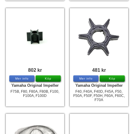
802 kr
481 kr
Mer info
Köp
Mer info
Köp
Yamaha Original Impeller
Yamaha Original Impeller
F75B, F80, F80A, F80B, F100,
F40, F40A, F40D, F45A, F50,
F100A, F100D
F50A, F50F, F50H, F60A, F60C,
F70A