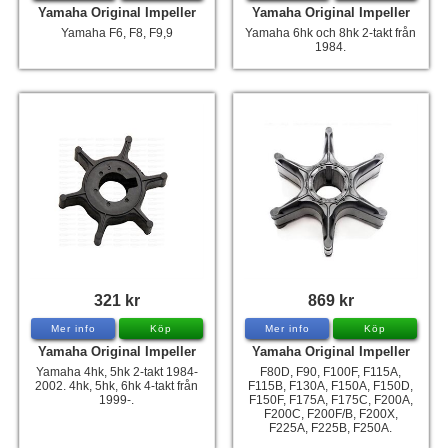
Yamaha Original Impeller
Yamaha Original Impeller
Yamaha F6, F8, F9,9
Yamaha 6hk och 8hk 2-takt från
1984.
321 kr
869 kr
Mer info
Köp
Mer info
Köp
Yamaha Original Impeller
Yamaha Original Impeller
Yamaha 4hk, 5hk 2-takt 1984-
F80D, F90, F100F, F115A,
2002. 4hk, 5hk, 6hk 4-takt från
F115B, F130A, F150A, F150D,
1999-.
F150F, F175A, F175C, F200A,
F200C, F200F/B, F200X,
F225A, F225B, F250A.