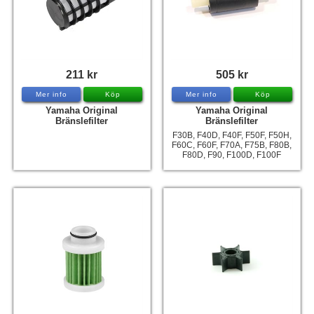
211 kr
505 kr
Mer info
Köp
Mer info
Köp
Yamaha Original
Yamaha Original
Bränslefilter
Bränslefilter
F30B, F40D, F40F, F50F, F50H,
F60C, F60F, F70A, F75B, F80B,
F80D, F90, F100D, F100F