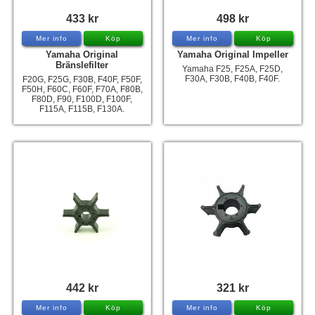
433 kr
498 kr
Mer info
Köp
Mer info
Köp
Yamaha Original
Yamaha Original Impeller
Bränslefilter
Yamaha F25, F25A, F25D,
F30A, F30B, F40B, F40F.
F20G, F25G, F30B, F40F, F50F,
F50H, F60C, F60F, F70A, F80B,
F80D, F90, F100D, F100F,
F115A, F115B, F130A.
442 kr
321 kr
Mer info
Köp
Mer info
Köp