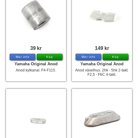
Tohatsu - Utombordare
Minn Kota - elmotorer
TK Trailer
Volvo Penta Servicedelar
39 kr
149 kr
Yanmar Servicedelar
Mer info
Köp
Mer info
Köp
Yamaha Servicedelar
Yamaha Original Anod
Yamaha Original Anod
Anod kylkanal. F4-F115.
Anod växelhus. 2hk - 5hk 2-takt.
Mercury Servicedelar
F2,5 - F6C 4-takt.
Garmin
Lowrance
Humminbird
Simrad
B&G
Båttillbehör