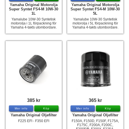
Yamaha Original Motorolja
Yamaha Original Motorolja
Super Syntet FS4-M 10W-30
Super Syntet FS4-M 10W-30
1L
5L
Yamalube 10W-30 Syntetisk
Yamalube 10W-30 Syntetisk
motorolja i 1L förpackning för
motorolja i 5L förpackning för
Yamaha 4-takts utombordare.
Yamaha 4-takts utombordare.
385 kr
365 kr
Mer info
Köp
Mer info
Köp
Yamaha Original Oljefilter
Yamaha Original Oljefilter
F225 EFI - F350 EFI
F150A, F150D, F150F, F175A,
F175C, F200A, F200C,