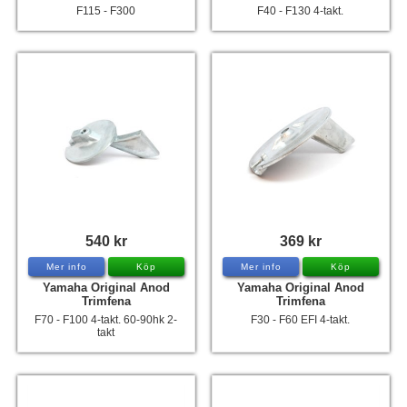
F115 - F300
F40 - F130 4-takt.
540 kr
369 kr
Mer info
Köp
Mer info
Köp
Yamaha Original Anod
Yamaha Original Anod
Trimfena
Trimfena
F70 - F100 4-takt. 60-90hk 2-
F30 - F60 EFI 4-takt.
takt