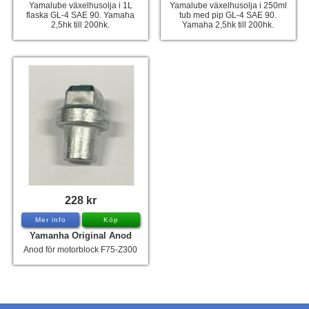
Yamalube växelhusolja i 1L
Yamalube växelhusolja i 250ml
flaska GL-4 SAE 90. Yamaha
tub med pip GL-4 SAE 90.
2,5hk till 200hk.
Yamaha 2,5hk till 200hk.
228 kr
Mer info
Köp
Yamanha Original Anod
Anod för motorblock F75-Z300