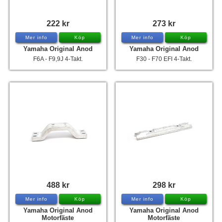
Hummertina
222 kr
273 kr
Varta - Batterier
Mer info
Köp
Mer info
Köp
Victron - Batteriladdare
Yamaha Original Anod
Yamaha Original Anod
F6A - F9,9J 4-Takt.
F30 - F70 EFI 4-Takt.
CTEK - Batteriladdare
Webasto - Dieselvärmare
Kamasa Tools - Verktyg
Calix - Packline - Takboxar
Thule - Takboxar
Thule - Lasthållare
LAGERRENSING
Begagnade Motorer & Båtar
488 kr
298 kr
Mer info
Köp
Mer info
Köp
Yamaha Original Anod
Yamaha Original Anod
Motorfäste
Motorfäste