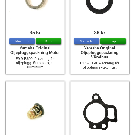
35 kr
36 kr
Mer info
Köp
Mer info
Köp
Yamaha Original
Yamaha Original
Oljepluggspackning Motor
Oljepluggspackning
Växelhus
F9,9-F350. Packning för
oljeplugg för motorolja i
F2.5-F350. Packning för
aluminium.
oljeplugg i växelhus.