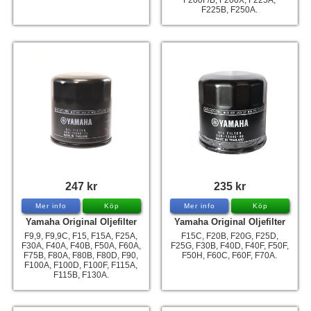
F200F/B, F200X, F225A,
F225B, F250A.
247 kr
235 kr
Mer info
Köp
Mer info
Köp
Yamaha Original Oljefilter
Yamaha Original Oljefilter
F9,9, F9,9C, F15, F15A, F25A,
F15C, F20B, F20G, F25D,
F30A, F40A, F40B, F50A, F60A,
F25G, F30B, F40D, F40F, F50F,
F75B, F80A, F80B, F80D, F90,
F50H, F60C, F60F, F70A.
F100A, F100D, F100F, F115A,
F115B, F130A.