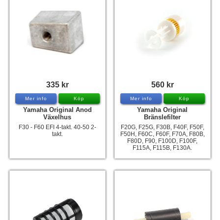
335 kr
560 kr
Mer info
Köp
Mer info
Köp
Yamaha Original Anod
Yamaha Original
Växelhus
Bränslefilter
F30 - F60 EFI 4-takt. 40-50 2-
F20G, F25G, F30B, F40F, F50F,
takt.
F50H, F60C, F60F, F70A, F80B,
F80D, F90, F100D, F100F,
F115A, F115B, F130A.