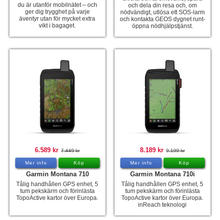
du är utanför mobilnätet – och
och dela din resa och, om
ger dig trygghet på varje
nödvändigt, utlösa ett SOS-larm
äventyr utan för mycket extra
och kontakta GEOS dygnet runt-
vikt i bagaget.
öppna nödhjälpstjänst.
6.589 kr
8.189 kr
7.449 kr
9.199 kr
Mer info
Köp
Mer info
Köp
Garmin Montana 710
Garmin Montana 710i
Tålig handhållen GPS enhet, 5
Tålig handhållen GPS enhet, 5
tum pekskärm och förinlästa
tum pekskärm och förinlästa
TopoActive kartor över Europa.
TopoActive kartor över Europa.
inReach teknologi