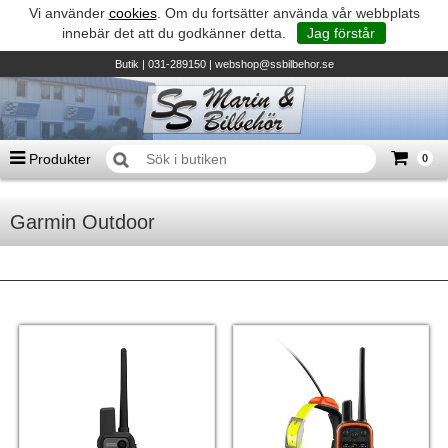
Vi använder
cookies
. Om du fortsätter använda vår webbplats
innebär det att du godkänner detta.
Jag förstår
Butik
| 031-289150 |
webshop@ssbilbehor.se
Produkter
0
Antal varor
0
st
Garmin Outdoor
Summa
0 kr
Biltillbehör och reservdelar - BDS
TILL KASSAN
Micore • Båtar
Suzuki - Utombordare
Suzumar - Gummibåtar
Honda - Utombordare
HonWave - Gummibåtar
Honda - Elverk & Pumpar