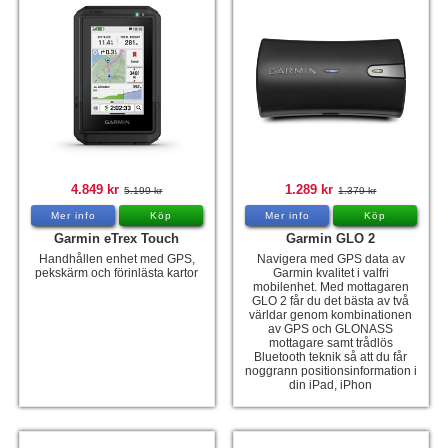
4.849 kr
1.289 kr
5.199 kr
1.379 kr
Mer info
Köp
Mer info
Köp
Garmin eTrex Touch
Garmin GLO 2
Handhållen enhet med GPS,
Navigera med GPS data av
pekskärm och förinlästa kartor
Garmin kvalitet i valfri
mobilenhet. Med mottagaren
GLO 2 får du det bästa av två
världar genom kombinationen
av GPS och GLONASS
mottagare samt trådlös
Bluetooth teknik så att du får
noggrann positionsinformation i
din iPad, iPhon