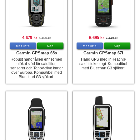
4.679 kr
6.695 kr
5.199 kr
7.449 kr
Mer info
Köp
Mer info
Köp
Garmin GPSmap 65s
Garmin GPSmap 67i
Robust handhållen enhet med
Hand GPS med inReach®
utökat stöd för satelliter,
satellitteknologi. Kompatibel
sensorer och TopoActive kartor
med Bluechart G3 sjökort.
över Europa. Kompatibel med
Bluechart G3 sjökort.