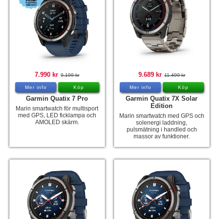
7.990 kr
9.689 kr
9.199 kr
11.499 kr
Mer info
Köp
Mer info
Köp
Garmin Quatix 7 Pro
Garmin Quatix 7X Solar
Edition
Marin smartwatch för multisport
med GPS, LED ficklampa och
Marin smartwatch med GPS och
AMOLED skärm.
solenergi laddning,
pulsmätning i handled och
massor av funktioner.