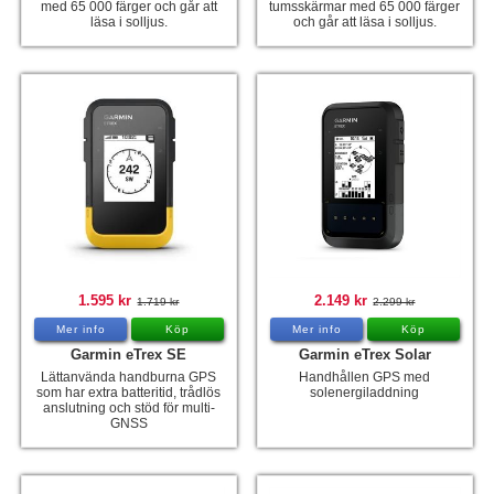
med 65 000 färger och går att
tumsskärmar med 65 000 färger
läsa i solljus.
och går att läsa i solljus.
1.595 kr
2.149 kr
1.719 kr
2.299 kr
Mer info
Köp
Mer info
Köp
Garmin eTrex SE
Garmin eTrex Solar
Lättanvända handburna GPS
Handhållen GPS med
som har extra batteritid, trådlös
solenergiladdning
anslutning och stöd för multi-
GNSS