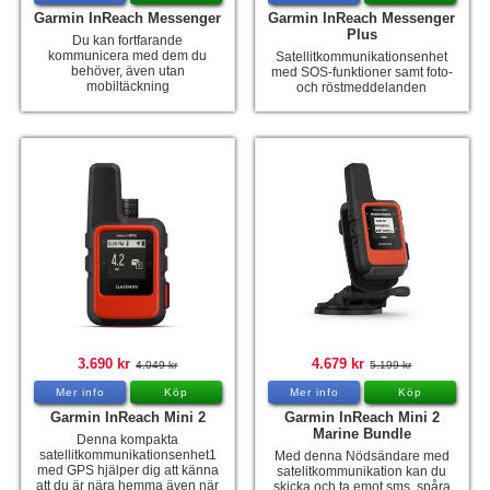
Garmin InReach Messenger
Garmin InReach Messenger
Plus
Du kan fortfarande
kommunicera med dem du
Satellitkommunikationsenhet
behöver, även utan
med SOS-funktioner samt foto-
mobiltäckning
och röstmeddelanden
3.690 kr
4.679 kr
4.049 kr
5.199 kr
Mer info
Köp
Mer info
Köp
Garmin InReach Mini 2
Garmin InReach Mini 2
Marine Bundle
Denna kompakta
satellitkommunikationsenhet1
Med denna Nödsändare med
med GPS hjälper dig att känna
satelitkommunikation kan du
att du är nära hemma även när
skicka och ta emot sms, spåra