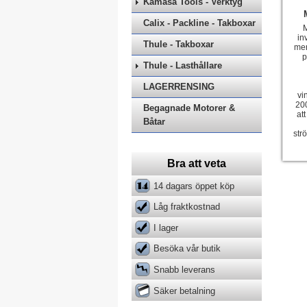
Kamasa Tools - Verktyg
Calix - Packline - Takboxar
M
in
Thule - Takboxar
mer
p
Thule - Lasthållare
LAGERRENSING
vi
200
Begagnade Motorer &
at
Båtar
str
Bra att veta
14 dagars öppet köp
Låg fraktkostnad
I lager
Besöka vår butik
Snabb leverans
Säker betalning