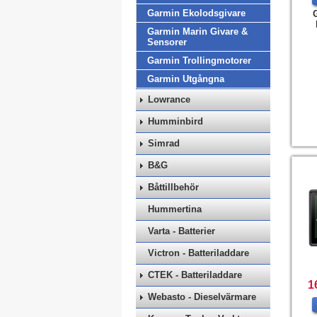
Garmin Ekolodsgivare
Garmin Marin Givare &
Sensorer
Garmin Trollingmotorer
Garmin Utgångna
Lowrance
Humminbird
Simrad
B&G
Båttillbehör
Hummertina
Varta - Batterier
Victron - Batteriladdare
CTEK - Batteriladdare
1
Webasto - Dieselvärmare