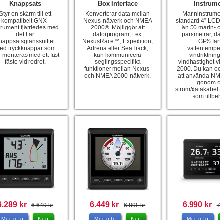
Knappsats
Box Interface
Instrum
Styr en skärm till ett
Konverterar data mellan
Marininstrum
kompatibelt GNX-
Nexus-nätverk och NMEA
standard 4” LCD.
trument fjärrledes med
2000®. Möjliggör att
än 50 marin- o
det här
datorprogram, t.ex.
parametrar, dä
nappsatsgränssnittet
NexusRace™, Expedition,
GPS fart
ed tryckknappar som
Adrena eller SeaTrack,
vattentemper
 monteras med ett fast
kan kommunicera
vindriktnin
fäste vid rodret.
seglingsspecifika
vindhastighet 
funktioner mellan Nexus-
2000. Du kan oc
och NMEA 2000-nätverk.
att använda N
genom 
ström/datakabel
som tillbe
6.289 kr
6.449 kr
6.990 kr
6.649 kr
6.899 kr
7
Mer info
Köp
Mer info
Köp
Mer info