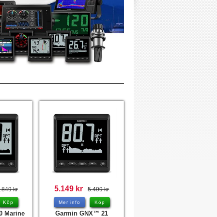
5.149 kr
.849 kr
5.499 kr
Köp
Mer info
Köp
0 Marine
Garmin GNX™ 21