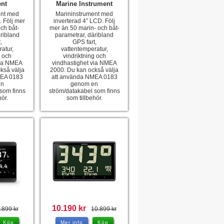
ent
Marine Instrument
ent med
Marininstrument med
 Följ mer
inverterad 4” LCD. Följ
ch båt-
mer än 50 marin- och båt-
ribland
parametrar, däribland
,
GPS fart,
atur,
vattentemperatur,
g och
vindriktning och
via NMEA
vindhastighet via NMEA
kså välja
2000. Du kan också välja
MEA 0183
att använda NMEA 0183
en
genom en
 som finns
ström/datakabel som finns
hör.
som tillbehör.
10.190 kr
.899 kr
10.899 kr
Köp
Mer info
Köp