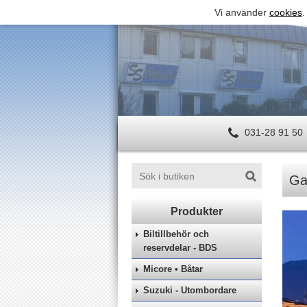
Vi använder
cookies
.
031-28 91 50
Ga
Biltillbehör och
reservdelar - BDS
Micore • Båtar
Suzuki - Utombordare