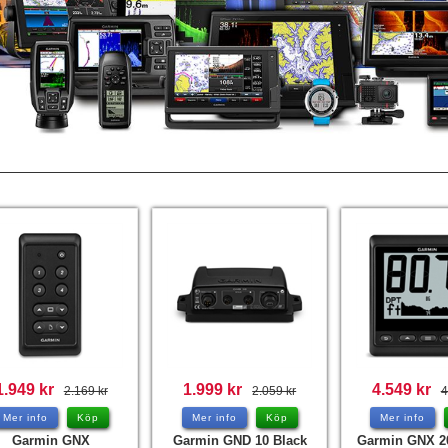
1.949 kr
1.999 kr
4.549 kr
2.169 kr
2.059 kr
4
Mer info
Köp
Mer info
Köp
Mer info
Garmin GNX
Garmin GND 10 Black
Garmin GNX 2