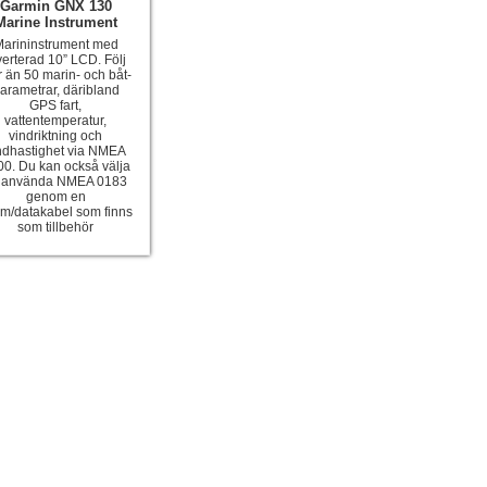
Garmin GNX 130
Marine Instrument
arininstrument med
verterad 10” LCD. Följ
 än 50 marin- och båt-
arametrar, däribland
GPS fart,
vattentemperatur,
vindriktning och
ndhastighet via NMEA
0. Du kan också välja
t använda NMEA 0183
genom en
öm/datakabel som finns
som tillbehör