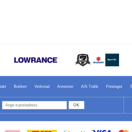
takt
Butiken
Verkstad
Annonser
AIS Trafik
Företaget
S
OK