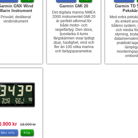
Garmin GNX Wind
Garmin GMI 20
Garmin TD 5
Marin Instrument
Pekskä
Det digitala marina NMEA
2000 instrumentet GMI 20
Prisvärt, dedikerat
Med extra peksk
är perfekt utformat för
vindinstrument
du enkelt anslu
både motor- och
båtens system,
segelfartyg. Den stora,
och media för
ljusstarka 4-tums
styrning, bryt
färgskärmen visar tydligt
dataövervakni
djup, hastighet, vind och
praktiskt tage
fler än 100 olika marina
lämplig
och fartygsparametrar.
monteringsp
ombord
6.900 kr
18.099 kr
Mer info
Köp