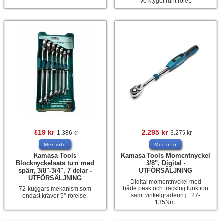
verktyget runt röret.
819
kr
2.295
kr
1.386
kr
3.275
kr
Mer info
Mer info
Kamasa Tools
Kamasa Tools Momentnyckel
Blocknyckelsats tum med
3/8", Digital -
spärr, 3/8"-3/4", 7 delar -
UTFÖRSÄLJNING
UTFÖRSÄLJNING
Digital momentnyckel med
både peak och tracking funktion
72-kuggars mekanism som
samt vinkelgradering.. 27-
endast kräver 5° rörelse.
135Nm.