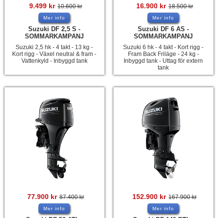
9.499
kr
16.900
kr
10.600
kr
18.500
kr
Mer info
Mer info
Suzuki DF 2,5 S -
Suzuki DF 6 AS -
SOMMARKAMPANJ
SOMMARKAMPANJ
Suzuki 2,5 hk - 4 takt - 13 kg -
Suzuki 6 hk - 4 takt - Kort rigg -
Kort rigg - Växel neutral & fram -
Fram Back Friläge - 24 kg -
Vattenkyld - Inbyggd tank
Inbyggd tank - Uttag för extern
tank
77.900
kr
152.900
kr
87.400
kr
167.900
kr
Mer info
Mer info