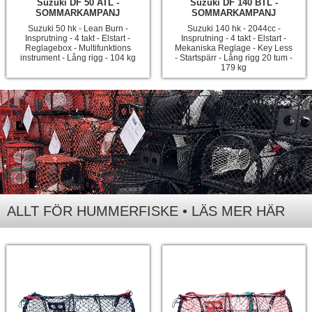
Suzuki DF 50 ATL -
Suzuki DF 140 BTL -
SOMMARKAMPANJ
SOMMARKAMPANJ
Suzuki 50 hk - Lean Burn -
Suzuki 140 hk - 2044cc -
Insprutning - 4 takt - Elstart -
Insprutning - 4 takt - Elstart -
Reglagebox - Multifunktions
Mekaniska Reglage - Key Less
instrument - Lång rigg - 104 kg
- Startspärr - Lång rigg 20 tum -
179 kg
ALLT FÖR HUMMERFISKE • LÄS MER HÄR