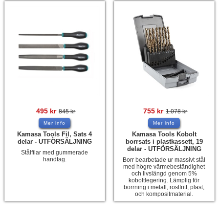
495
kr
755
kr
845
kr
1.078
kr
Mer info
Mer info
Kamasa Tools Fil, Sats 4
Kamasa Tools Kobolt
delar - UTFÖRSÄLJNING
borrsats i plastkassett, 19
delar - UTFÖRSÄLJNING
Stålfilar med gummerade
handtag.
Borr bearbetade ur massivt stål
med högre värmebeständighet
och livslängd genom 5%
koboltlegering. Lämplig för
borrning i metall, rostfritt, plast,
och kompositmaterial.