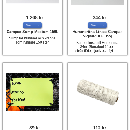
1.268
kr
344
kr
Mer info
Mer info
Carapax Sump Medium 150L
Hummertina Linset Carapax
Signalgul 6" boj
Sump för hummer och krabba
som rymmer 150 liter.
Färdigt linset till Humertina
34m. Signalgul 6" boj,
strömflöte, sjunk och flytlina.
89
kr
112
kr