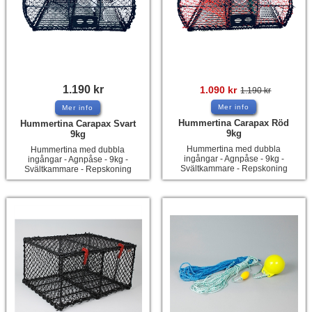
1.190
kr
1.090
kr
1.190
kr
Mer info
Mer info
Hummertina Carapax Röd
Hummertina Carapax Svart
9kg
9kg
Hummertina med dubbla
Hummertina med dubbla
ingångar - Agnpåse - 9kg -
ingångar - Agnpåse - 9kg -
Svältkammare - Repskoning
Svältkammare - Repskoning