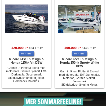
Hummertina
Varta - Batterier
Victron - Batteriladdare
CTEK - Batteriladdare
Webasto - Dieselvärmare
Kamasa Tools - Verktyg
429.900
kr
499.000
kr
463.175
kr
544.075
kr
Calix - Packline - Takboxar
Mer info
Mer info
Micore 61sc R-Design &
Micore 65cc R-Design &
Thule - Takboxar
Honda 115hk Vit DBW
Honda 150hk Sporty White
DBW
Garmin 9" Plotter/Ekolod med
Thule - Lasthållare
motordata. Garmin Sjökort, EVA
Garmin 9 tum Plotter & Ekolod
Durkmatta, Securemark
med Motordata, EVA Durkmatta,
Stöldskyddsmärkning motor,
LAGERRENSING
Motorlås, Garmin Sjökort,
Combilock Motorlås.
Securmark
Stöldskyddsmärkning Motor.
Begagnade Motorer & Båtar