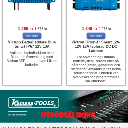
1.295
kr
1.849
kr
1.675
kr
2.275
kr
Mer info
Mer info
Victron Batteriladdare Blue
Victron Orion-Tr Smart 12V-
Smart IP67 12V 13A
12V 18A Isolerad DC-DC
Laddare
Vattentät batteriladdare med
Bluetooth övervakning med
För användning i dubbla
Victron APP. Laddar även Litium
batterisystem i fordon eller på
batterier.
båtar där (smart) generator och
startbatteri används för att ladda
servicebatteriet. Enheten kan
övervakas och programmeras
via Bluetooth.