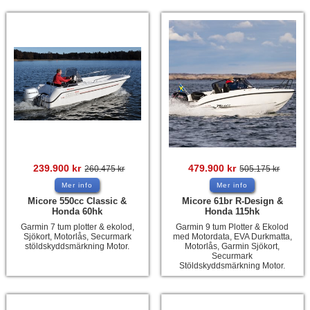
Tohatsu - Utombordare
Minn Kota - elmotorer
TK Trailer
Volvo Penta Servicedelar
Yanmar Servicedelar
Yamaha Servicedelar
Mercury Servicedelar
239.900
kr
479.900
kr
260.475
kr
505.175
kr
Garmin
Mer info
Mer info
Micore 550cc Classic &
Micore 61br R-Design &
Lowrance
Honda 60hk
Honda 115hk
Garmin 7 tum plotter & ekolod,
Garmin 9 tum Plotter & Ekolod
Humminbird
Sjökort, Motorlås, Securmark
med Motordata, EVA Durkmatta,
stöldskyddsmärkning Motor.
Motorlås, Garmin Sjökort,
Simrad
Securmark
Stöldskyddsmärkning Motor.
B&G
Båttillbehör