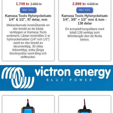
1.749
kr
2.899
kr
2.850
kr
4.605
kr
Mer info
Mer info
Kamasa Tools Hylsnyckelsats
Kamasa Tools Hylsnyckelsats
1/4" & 1/2", 97 delar, mm
1/4", 3/8" + 1/2" mm & tum -
138 delar
Mekanikersats innehållande en
stor bredd av de bästa
En komplett tungviktare med
verktygen ur Kamasa Tools
totalt 139 verktyg som
sortiment. Lådan innehåller 2 st
tillmötesgår den de flesta
hylsnyckelsatser (1/4" och 1/2")
behov.
samt en stor bredd av
skruvverktyg, 30 olika
bitsverktyg, extra långa
blocknycklar samt tång och
skiftnyckel.