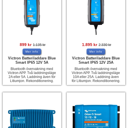
899
kr
1.895
kr
1.135
kr
2.330
kr
Mer info
Mer info
Victron Batteriladdare Blue
Victron Batteriladdare Blue
Smart IP65 12V 5A
Smart IP65 12V 25A
Bluetooth övervakning med
Bluetooth övervakning med
Victron APP. Två laddningsläge
Victron APP. Två laddningsläge
2A eller 5A. Laddning även för
10A eller 25A. Laddning även
Litiumjon. Rekonditionering.
för Litiumjon. Rekonditionering.