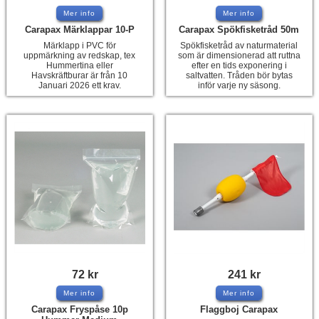
Mer info
Mer info
Carapax Märklappar 10-P
Carapax Spökfisketråd 50m
Märklapp i PVC för
Spökfisketråd av naturmaterial
uppmärkning av redskap, tex
som är dimensionerad att ruttna
Hummertina eller
efter en tids exponering i
Havskräftburar är från 10
saltvatten. Tråden bör bytas
Januari 2026 ett krav.
inför varje ny säsong.
72
kr
241
kr
Mer info
Mer info
Carapax Fryspåse 10p
Flaggboj Carapax