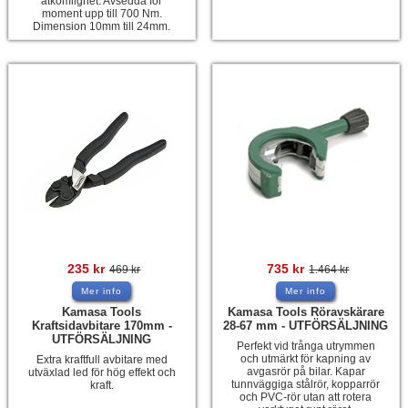
åtkomlighet. Avsedda för
moment upp till 700 Nm.
Dimension 10mm till 24mm.
235
kr
735
kr
469
kr
1.464
kr
Mer info
Mer info
Kamasa Tools
Kamasa Tools Röravskärare
Kraftsidavbitare 170mm -
28-67 mm - UTFÖRSÄLJNING
UTFÖRSÄLJNING
Perfekt vid trånga utrymmen
och utmärkt för kapning av
Extra kraftfull avbitare med
avgasrör på bilar. Kapar
utväxlad led för hög effekt och
tunnväggiga stålrör, kopparrör
kraft.
och PVC-rör utan att rotera