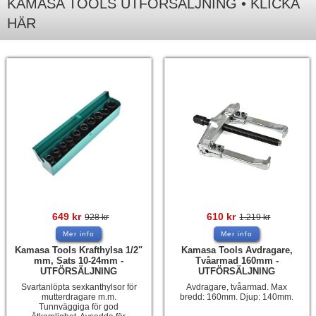
KAMASA TOOLS UTFÖRSÄLJNING • KLICKA
HÄR
649
kr
610
kr
928
kr
1.219
kr
Mer info
Mer info
Kamasa Tools Krafthylsa 1/2"
Kamasa Tools Avdragare,
mm, Sats 10-24mm -
Tvåarmad 160mm -
UTFÖRSÄLJNING
UTFÖRSÄLJNING
Svartanlöpta sexkanthylsor för
Avdragare, tvåarmad. Max
mutterdragare m.m.
bredd: 160mm. Djup: 140mm.
Tunnväggiga för god