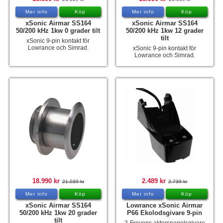
Mer info
Köp
Mer info
Köp
xSonic Airmar SS164
xSonic Airmar SS164
50/200 kHz 1kw 0 grader tilt
50/200 kHz 1kw 12 grader
tilt
xSonic 9-pin kontakt för
Lowrance och Simrad.
xSonic 9-pin kontakt för
Lowrance och Simrad.
18.990 kr
2.489 kr
21.039 kr
2.739 kr
Mer info
Köp
Mer info
Köp
xSonic Airmar SS164
Lowrance xSonic Airmar
50/200 kHz 1kw 20 grader
P66 Ekolodsgivare 9-pin
tilt