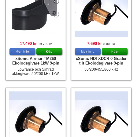
17.490 kr
7.690 kr
19.729 kr
8.009 kr
Mer info
Köp
Mer info
Köp
xSonic Airmar TM260
xSonic HDI XDCR 0 Grader
Ekolodsgivare 1kW 9-pin
tilt Ekolodsgivare 9-pin
Lowrance och Simrad
50/200/455/800 kHz
aktergivare 50/200 kHz 1kW.