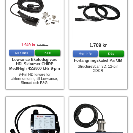
1.949 kr
1.709 kr
2.049 kr
Mer info
Köp
Mer info
Köp
Lowrance Ekolodsgivare
Förlängningskabel Par/3M
HDI Skimmer CHIRP
StructureScan 3D, 12-pin
Med/High 455/800 kHz 9-pin
XDCR
9-Pin HDI givare för
aktermontering till Lowrance,
Simrad och B&G.