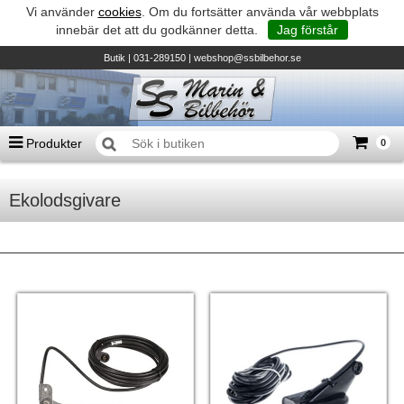
Vi använder
cookies
. Om du fortsätter använda vår webbplats
innebär det att du godkänner detta.
Jag förstår
Butik
| 031-289150 |
webshop@ssbilbehor.se
Produkter
0
Antal varor
0
st
Ekolodsgivare
Summa
0 kr
Biltillbehör och reservdelar - BDS
TILL KASSAN
Micore • Båtar
Suzuki - Utombordare
Suzumar - Gummibåtar
Honda - Utombordare
HonWave - Gummibåtar
Honda - Elverk & Pumpar