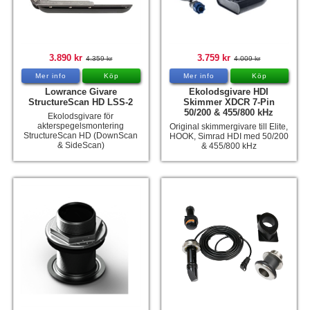
Tohatsu - Utombordare
Minn Kota - elmotorer
3.890 kr
3.759 kr
4.359 kr
4.009 kr
TK Trailer
Mer info
Köp
Mer info
Köp
Volvo Penta Servicedelar
Lowrance Givare
Ekolodsgivare HDI
StructureScan HD LSS-2
Skimmer XDCR 7-Pin
50/200 & 455/800 kHz
Yanmar Servicedelar
Ekolodsgivare för
akterspegelsmontering
Original skimmergivare till Elite,
StructureScan HD (DownScan
HOOK, Simrad HDI med 50/200
Yamaha Servicedelar
& SideScan)
& 455/800 kHz
Mercury Servicedelar
Garmin
Lowrance
Humminbird
Simrad
B&G
Båttillbehör