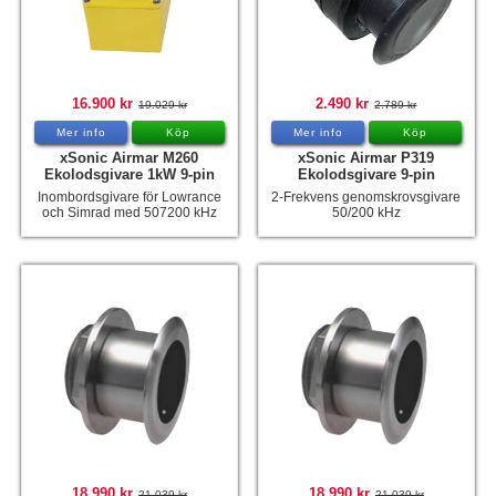
16.900 kr
2.490 kr
19.029 kr
2.789 kr
Mer info
Köp
Mer info
Köp
xSonic Airmar M260
xSonic Airmar P319
Ekolodsgivare 1kW 9-pin
Ekolodsgivare 9-pin
Inombordsgivare för Lowrance
2-Frekvens genomskrovsgivare
och Simrad med 507200 kHz
50/200 kHz
18.990 kr
18.990 kr
21.039 kr
21.039 kr