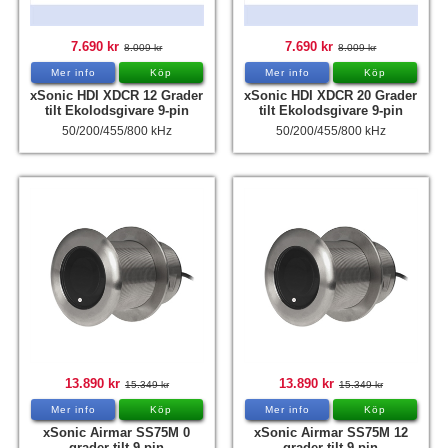
7.690 kr
7.690 kr
8.009 kr
8.009 kr
Mer info
Köp
Mer info
Köp
xSonic HDI XDCR 12 Grader
xSonic HDI XDCR 20 Grader
tilt Ekolodsgivare 9-pin
tilt Ekolodsgivare 9-pin
50/200/455/800 kHz
50/200/455/800 kHz
13.890 kr
13.890 kr
15.349 kr
15.349 kr
Mer info
Köp
Mer info
Köp
xSonic Airmar SS75M 0
xSonic Airmar SS75M 12
grader tilt 9-pin
grader tilt 9-pin