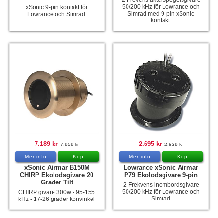
2-Frevens akterspegelsgivare
50/200 kHz för Lowrance och
xSonic 9-pin kontakt för
Simrad med 9-pin xSonic
Lowrance och Simrad.
kontakt.
7.189 kr
2.695 kr
7.959 kr
2.839 kr
Mer info
Köp
Mer info
Köp
xSonic Airmar B150M
Lowrance xSonic Airmar
CHIRP Ekolodsgivare 20
P79 Ekolodsgivare 9-pin
Grader Tilt
2-Frekvens inombordsgivare
50/200 kHz för Lowrance och
CHIRP givare 300w - 95-155
Simrad
kHz - 17-26 grader konvinkel