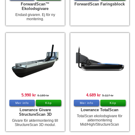
ForwardScan™
ForwardScan Faringsblock
Ekolodsgivare
Endast givaren. Ej för ny
montering.
5.990 kr
4.689 kr
6.189 kr
5.117 kr
Mer info
Köp
Mer info
Köp
Lowrance Givare
Lowrance TotalScan
StructureScan 3D
TotalScan ekolodsgivare för
aktermontering
Givare för aktermontering till
Mid/High/StructureScan
StructureScan 3D modul.