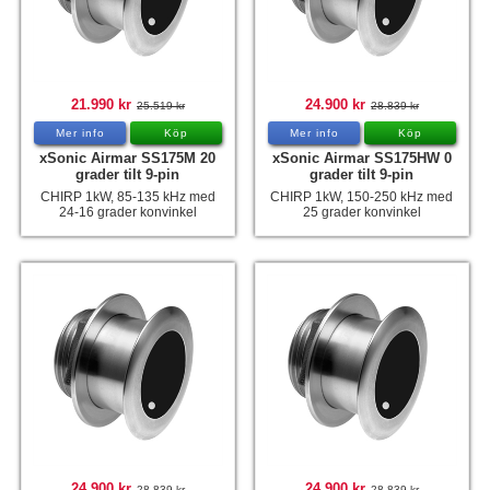
21.990 kr
24.900 kr
25.519 kr
28.839 kr
Mer info
Köp
Mer info
Köp
xSonic Airmar SS175M 20
xSonic Airmar SS175HW 0
grader tilt 9-pin
grader tilt 9-pin
CHIRP 1kW, 85-135 kHz med
CHIRP 1kW, 150-250 kHz med
24-16 grader konvinkel
25 grader konvinkel
24.900 kr
24.900 kr
28.839 kr
28.839 kr