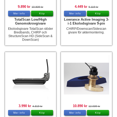
9.890 kr
4.449 kr
10.839 kr
5.119 kr
Mer info
Köp
Mer info
Köp
TotalScan Low/High
Lowrance Active Imaging 3-
Genomskrovgivare
i-1 Ekolodsgivare 9-pin
Ekolodsgivare TotalScan stöder
CHIRP/Downscan/Sidescan
Bredbands, CHIRP och
givare för aktermontering.
StructureScan HD (SideScan &
DownScan)
3.990 kr
10.890 kr
4.319 kr
12.039 kr
Mer info
Köp
Mer info
Köp