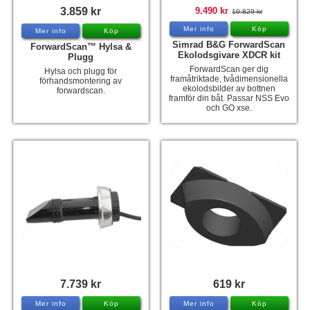
3.859 kr
9.490 kr
10.829 kr
Hummertina
Mer info
Köp
Mer info
Köp
Varta - Batterier
Simrad B&G ForwardScan
ForwardScan™ Hylsa &
Ekolodsgivare XDCR kit
Plugg
Victron - Batteriladdare
ForwardScan ger dig
Hylsa och plugg för
framåtriktade, tvådimensionella
förhandsmontering av
CTEK - Batteriladdare
ekolodsbilder av bottnen
forwardscan.
framför din båt. Passar NSS Evo
och GO xse.
Webasto - Dieselvärmare
Kamasa Tools - Verktyg
Calix - Packline - Takboxar
Thule - Takboxar
Thule - Lasthållare
LAGERRENSING
Begagnade Motorer & Båtar
7.739 kr
619 kr
Mer info
Köp
Mer info
Köp