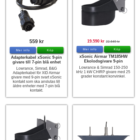
559 kr
19.590 kr
22.649 kr
Mer info
Köp
Mer info
Köp
xSonic Airmar TM185HW
Adapterkabel xSonic 9-pin
Ekolodsgivare 9-pin
givare till 7-pin blå enhet
Lowrance & Simrad 150-250
Lowrance, Simrad, B&G
kHz 1 kW CHIRP givare med 25
Adapterkabel för XID Airmar
grader konstant konvinkel.
givare med 9-pin svart xSonic
kontakt som ska anslutas till
äldre enheter med 7-pin blå
kontakt.