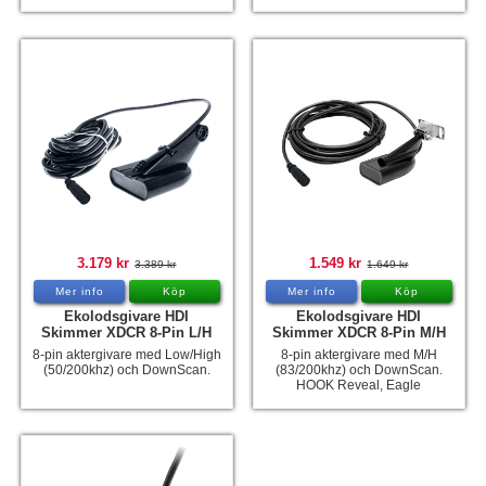
3.179 kr
1.549 kr
3.389 kr
1.649 kr
Mer info
Köp
Mer info
Köp
Ekolodsgivare HDI
Ekolodsgivare HDI
Skimmer XDCR 8-Pin L/H
Skimmer XDCR 8-Pin M/H
8-pin aktergivare med Low/High
8-pin aktergivare med M/H
(50/200khz) och DownScan.
(83/200khz) och DownScan.
HOOK Reveal, Eagle