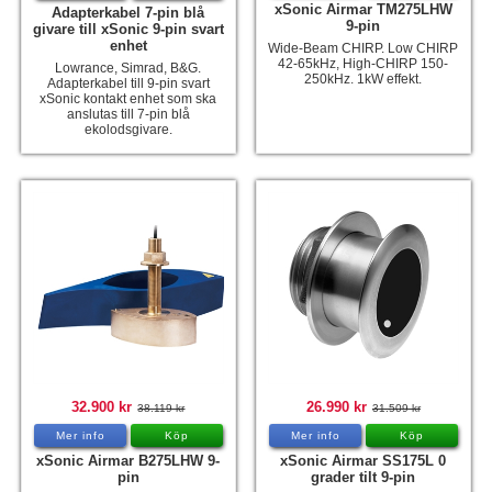
xSonic Airmar TM275LHW
Adapterkabel 7-pin blå
9-pin
givare till xSonic 9-pin svart
enhet
Wide-Beam CHIRP. Low CHIRP
42-65kHz, High-CHIRP 150-
Lowrance, Simrad, B&G.
250kHz. 1kW effekt.
Adapterkabel till 9-pin svart
xSonic kontakt enhet som ska
anslutas till 7-pin blå
ekolodsgivare.
32.900 kr
26.990 kr
38.119 kr
31.509 kr
Mer info
Köp
Mer info
Köp
xSonic Airmar B275LHW 9-
xSonic Airmar SS175L 0
pin
grader tilt 9-pin