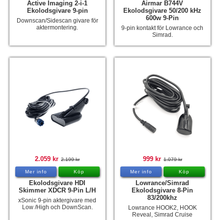
Active Imaging 2-i-1
Airmar B744V
Ekolodsgivare 9-pin
Ekolodsgivare 50/200 kHz
600w 9-Pin
Downscan/Sidescan givare för
aktermontering.
9-pin kontakt för Lowrance och
Simrad.
2.059 kr
999 kr
2.199 kr
1.079 kr
Mer info
Köp
Mer info
Köp
Ekolodsgivare HDI
Lowrance/Simrad
Skimmer XDCR 9-Pin L/H
Ekolodsgivare 8-Pin
83/200khz
xSonic 9-pin aktergivare med
Low /High och DownScan.
Lowrance HOOK2, HOOK
Reveal, Simrad Cruise