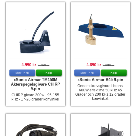
4.990 kr
4.890 kr
5.769 kr
5.099 kr
Mer info
Köp
Mer info
Köp
xSonic Airmar TM150M
xSonic Airmar B45 9-pin
Akterspegelsgivare CHIRP
Genomskrovsgivare i brons.
9-pin
600W effekt me 50 kHz 45
Grader och 200 kHz 12 grader
CHIRP givare 300w - 95-155
konvinkel.
kHz - 17-26 grader konvinkel