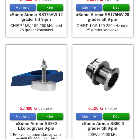
Mer info
Köp
Mer info
Köp
xSonic Airmar SS175HW 12
xSonic Airmar SS175HW 20
grader tilt 9-pin
grader tilt 9-pin
CHIRP 1kW, 150-250 kHz med
CHIRP 1kW, 150-250 kHz med
25 grader konvinkel
25 grader konvinkel
23.490 kr
6.190 kr
27.039 kr
6.839 kr
Mer info
Köp
Mer info
Köp
xSonic Airmar SS260
xSonic Airmar SS60 0
Ekolodgivare 9-pin
grader tilt 9-pin
2-Frekvens genomskrovgivare i
600W 50/200 kHz