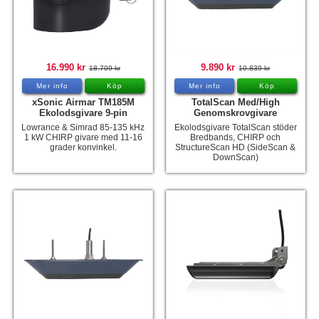
16.990 kr
9.890 kr
18.709 kr
10.839 kr
Mer info
Köp
Mer info
Köp
xSonic Airmar TM185M
TotalScan Med/High
Ekolodsgivare 9-pin
Genomskrovgivare
Lowrance & Simrad 85-135 kHz
Ekolodsgivare TotalScan stöder
1 kW CHIRP givare med 11-16
Bredbands, CHIRP och
grader konvinkel.
StructureScan HD (SideScan &
DownScan)