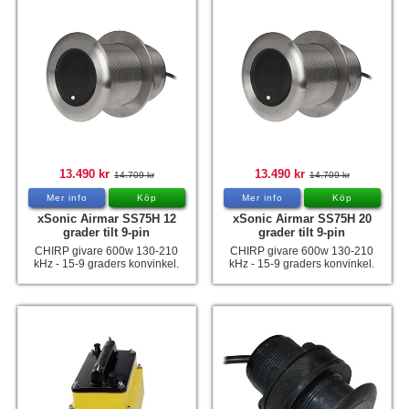
13.490 kr
13.490 kr
14.709 kr
14.709 kr
Mer info
Köp
Mer info
Köp
xSonic Airmar SS75H 12
xSonic Airmar SS75H 20
grader tilt 9-pin
grader tilt 9-pin
CHIRP givare 600w 130-210
CHIRP givare 600w 130-210
kHz - 15-9 graders konvinkel.
kHz - 15-9 graders konvinkel.