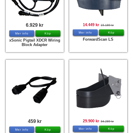
6.929 kr
14.449 kr
15.189 kr
Mer info
Köp
Mer info
Köp
ForwardScan LS
xSonic Pigtail XDCR Wiring
Block Adapter
459 kr
29.900 kr
34.289 kr
Mer info
Köp
Mer info
Köp