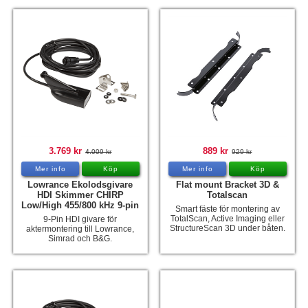
3.769 kr
889 kr
4.009 kr
929 kr
Mer info
Köp
Mer info
Köp
Lowrance Ekolodsgivare
Flat mount Bracket 3D &
HDI Skimmer CHIRP
Totalscan
Low/High 455/800 kHz 9-pin
Smart fäste för montering av
TotalScan, Active Imaging eller
9-Pin HDI givare för
StructureScan 3D under båten.
aktermontering till Lowrance,
Simrad och B&G.