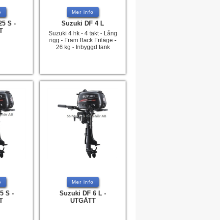
o
Mer info
5 S -
Suzuki DF 4 L
T
Suzuki 4 hk - 4 takt - Lång
rigg - Fram Back Friläge -
26 kg - Inbyggd tank
o
Mer info
5 S -
Suzuki DF 6 L -
T
UTGÅTT