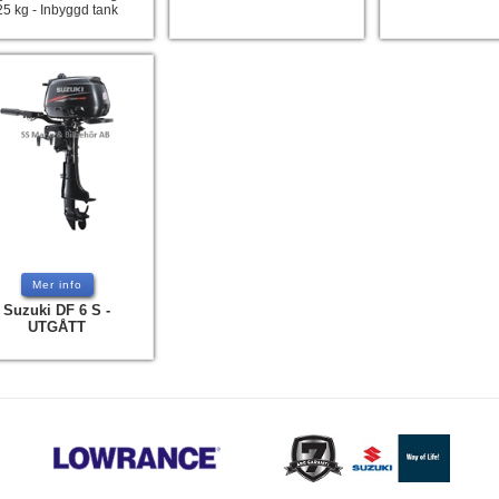
25 kg - Inbyggd tank
Mer info
Suzuki DF 6 S -
UTGÅTT