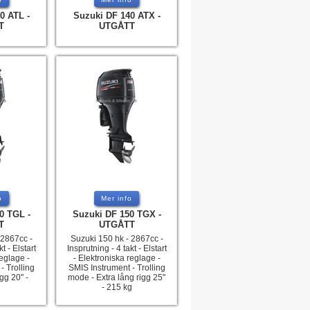
0 ATL -
Suzuki DF 140 ATX -
T
UTGÅTT
o
Mer info
0 TGL -
Suzuki DF 150 TGX -
T
UTGÅTT
 2867cc -
Suzuki 150 hk - 2867cc -
t - Elstart
Insprutning - 4 takt - Elstart
reglage -
- Elektroniska reglage -
- Trolling
SMIS Instrument - Trolling
gg 20" -
mode - Extra lång rigg 25"
- 215 kg