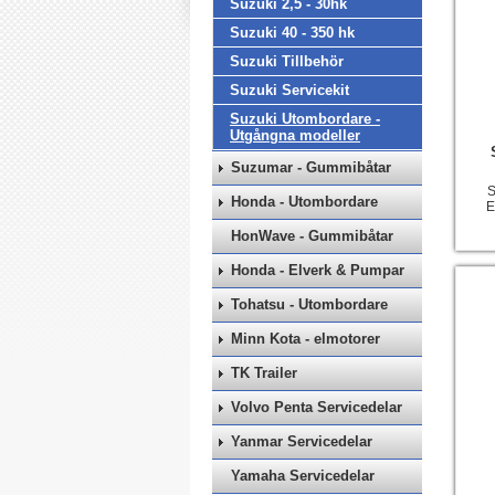
Suzuki 2,5 - 30hk
Suzuki 40 - 350 hk
Suzuki Tillbehör
Suzuki Servicekit
Suzuki Utombordare -
Utgångna modeller
Suzumar - Gummibåtar
S
Honda - Utombordare
E
HonWave - Gummibåtar
Honda - Elverk & Pumpar
Tohatsu - Utombordare
Minn Kota - elmotorer
TK Trailer
Volvo Penta Servicedelar
Yanmar Servicedelar
Yamaha Servicedelar