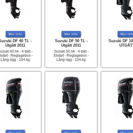
Mer info
Mer info
Mer inf
Suzuki DF 40 TL -
Suzuki DF 50 TL -
Suzuki DF 10
Utgått 2011
Utgått 2011
UTGÅT
uzuki 40 hk - 4 takt -
Suzuki 50 hk - 4 takt -
lstart - Reglagebox -
Elstart - Reglagebox -
Lång rigg - 104 kg
Lång rigg - 104 kg
Mer info
Mer info
Mer inf