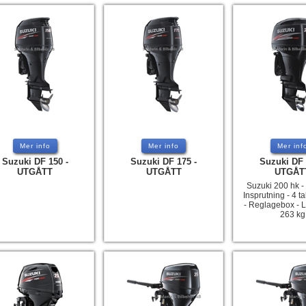
Mer info
Mer info
Mer inf
Suzuki DF 150 -
Suzuki DF 175 -
Suzuki DF 
UTGÅTT
UTGÅTT
UTGÅT
Suzuki 200 hk -
Insprutning - 4 tak
- Reglagebox - L
263 kg