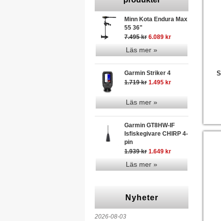
Minn Kota Endura Max
55 36"
7.495 kr
6.089 kr
Läs mer »
Garmin Striker 4
S
1.719 kr
1.495 kr
Läs mer »
Garmin GT8HW-IF
Isfiskegivare CHIRP 4-
pin
1.939 kr
1.649 kr
Läs mer »
Nyheter
2026-08-03