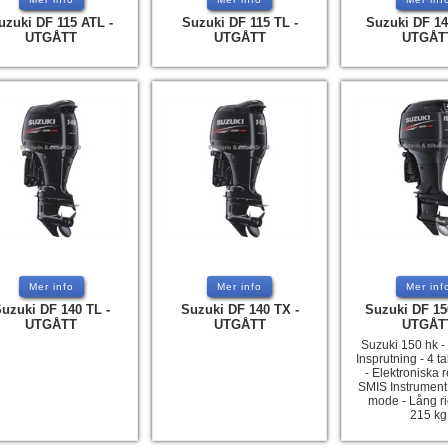
uzuki DF 115 ATL -
Suzuki DF 115 TL -
Suzuki DF 14
UTGÅTT
UTGÅTT
UTGÅT
Mer info
Mer info
Mer inf
uzuki DF 140 TL -
Suzuki DF 140 TX -
Suzuki DF 15
UTGÅTT
UTGÅTT
UTGÅT
Suzuki 150 hk -
Insprutning - 4 tak
- Elektroniska 
SMIS Instrument 
mode - Lång ri
215 kg