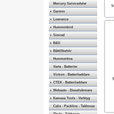
Mercury Servicedelar
S
Garmin
Lowrance
Humminbird
Simrad
B&G
Båttillbehör
Hummertina
Varta - Batterier
Victron - Batteriladdare
S
CTEK - Batteriladdare
Webasto - Dieselvärmare
Kamasa Tools - Verktyg
Calix - Packline - Takboxar
Thule - Takboxar