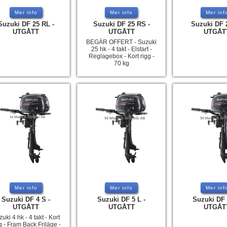
Mer info
Mer info
Mer inf
Suzuki DF 25 RL -
Suzuki DF 25 RS -
Suzuki DF 2
UTGÅTT
UTGÅTT
UTGÅT
BEGÄR OFFERT - Suzuki
25 hk - 4 takt - Elstart -
Reglagebox - Kort rigg -
70 kg
Mer info
Mer info
Mer inf
Suzuki DF 4 S -
Suzuki DF 5 L -
Suzuki DF 
UTGÅTT
UTGÅTT
UTGÅT
uki 4 hk - 4 takt - Kort
g - Fram Back Friläge -