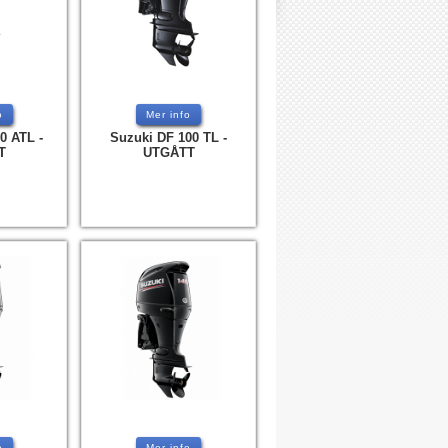
o
Mer info
0 ATL -
Suzuki DF 100 TL -
T
UTGÅTT
o
Mer info