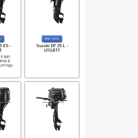
o
Mer info
5 ES -
Suzuki DF 25 L -
T
UTGÅTT
4 takt -
trisk &
ort rigg -