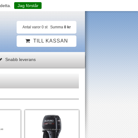
detta.
Jag förstår
Antal varor
0
st
Summa
0 kr
TILL KASSAN
Snabb leverans