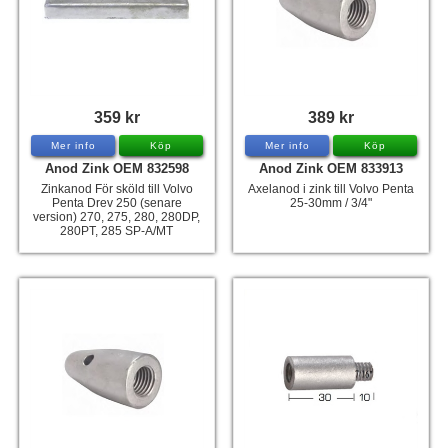
359 kr
389 kr
Mer info
Köp
Mer info
Köp
Anod Zink OEM 832598
Anod Zink OEM 833913
Zinkanod För sköld till Volvo
Axelanod i zink till Volvo Penta
Penta Drev 250 (senare
25-30mm / 3/4"
version) 270, 275, 280, 280DP,
280PT, 285 SP-A/MT