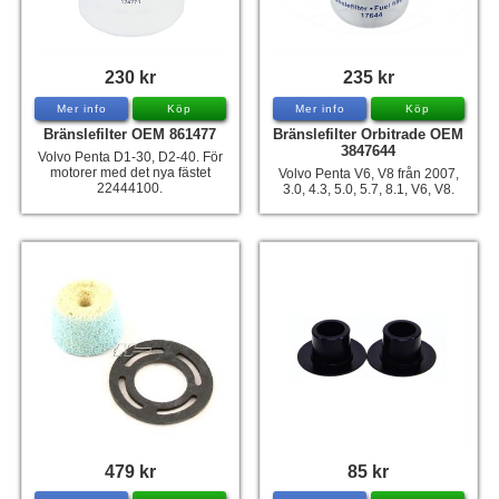
230 kr
235 kr
Mer info
Köp
Mer info
Köp
Bränslefilter OEM 861477
Bränslefilter Orbitrade OEM
3847644
Volvo Penta D1-30, D2-40. För
motorer med det nya fästet
Volvo Penta V6, V8 från 2007,
22444100.
3.0, 4.3, 5.0, 5.7, 8.1, V6, V8.
479 kr
85 kr