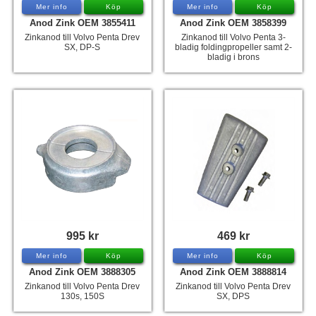
Mer info
Köp
Mer info
Köp
Anod Zink OEM 3855411
Anod Zink OEM 3858399
Zinkanod till Volvo Penta Drev
Zinkanod till Volvo Penta 3-
SX, DP-S
bladig foldingpropeller samt 2-
bladig i brons
995 kr
469 kr
Mer info
Köp
Mer info
Köp
Anod Zink OEM 3888305
Anod Zink OEM 3888814
Zinkanod till Volvo Penta Drev
Zinkanod till Volvo Penta Drev
130s, 150S
SX, DPS