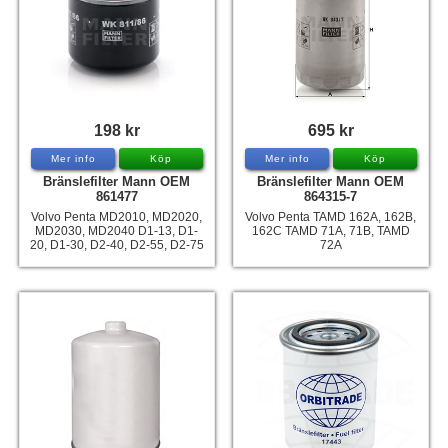
198 kr
695 kr
Mer info
Köp
Mer info
Köp
Bränslefilter Mann OEM
Bränslefilter Mann OEM
861477
864315-7
Volvo Penta MD2010, MD2020,
Volvo Penta TAMD 162A, 162B,
MD2030, MD2040 D1-13, D1-
162C TAMD 71A, 71B, TAMD
20, D1-30, D2-40, D2-55, D2-75
72A