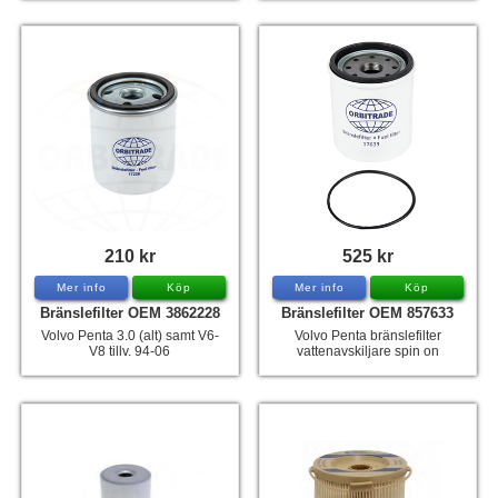
210 kr
525 kr
Mer info
Köp
Mer info
Köp
Bränslefilter OEM 3862228
Bränslefilter OEM 857633
Volvo Penta 3.0 (alt) samt V6-
Volvo Penta bränslefilter
V8 tillv. 94-06
vattenavskiljare spin on