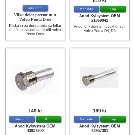
610 kr
Hummertina
Mer info
Mer info
Köp
Vilka delar passar min
Anod Kylsystem OEM
Varta - Batterier
Volvo Penta Drev
21868042
Klicka in på denna sida så hittar
Anod för kylsystem bockhorn till
Victron - Batteriladdare
du rätt servicedelar till ditt Volvo
Volvo Penta D4, D6
Penta Drev.
CTEK - Batteriladdare
Webasto - Dieselvärmare
Kamasa Tools - Verktyg
Calix - Packline - Takboxar
Thule - Takboxar
Thule - Lasthållare
LAGERRENSING
Begagnade Motorer & Båtar
149 kr
169 kr
Mer info
Köp
Mer info
Köp
Anod Kylsystem OEM
Anod Kylsystem OEM
43957300
43957301