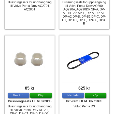
Bussningssats för upphängning
Bussningssats för upphängning
till Volvo Penta Drev AQ270T,
till Volvo Penta Drev AQ290,
AQ280T
AQ290A, AQ290DP SP-A, SP-
A1, SP-A2 SP-E, DP-A, DP-A1,
DP-A2 DP-B, DP-B1 DP-C, DP-
C1, DP-D1, DP-E, DPX-C, DPX-
R
85 kr
625 kr
Mer info
Köp
Mer info
Köp
Bussningssats OEM 872096
Drivrem OEM 30731809
Bussningssats för upphängning
Volvo Penta D3
till Volvo Penta Drev DP-A1,
DP-C, DP-C1, DP-D, DP-D1,