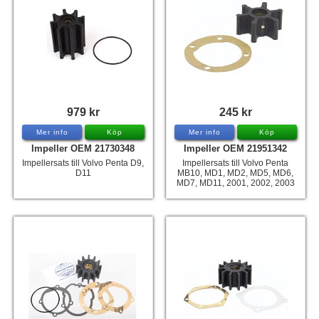
979 kr
245 kr
Mer info
Köp
Mer info
Köp
Impeller OEM 21730348
Impeller OEM 21951342
Impellersats till Volvo Penta D9,
Impellersats till Volvo Penta
D11
MB10, MD1, MD2, MD5, MD6,
MD7, MD11, 2001, 2002, 2003