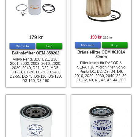
179 kr
199 kr
219 kr
Mer info
Köp
Mer info
Köp
Bränslefilter OEM 861014
Bränslefilter OEM 858202
80mm
Volvo Penta B20, B21, B30,
Filter insats för RACOR &
2001, 2002, 2003, 2010, 2020,
SEPAR 10 micron filter, Volvo
2030, 2040, D21, D32, MD5,
Penta D1, D2, D3, D4, D6,
D1-13, D1-20, D1-30, D2-40,
2010, 2020, 2030, 2040, 22, 30,
D2-55, D2-75, D3-110, D3-130,
31, 32, 40, 41, 42, 43, 44, 300
D3-160, D3-190