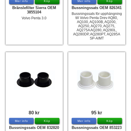
Mer info
Köp
Mer info
Köp
Bränslefilter Sierra OEM
Bussningssats OEM 826341
3855104
Bussningssats för upphängning
till Volvo Penta Drev AQ80,
Volvo Penta 3.0
AQ100, AQ100B, AQ200,
AQ250, AQ270, AQ275,
AQ275A AQ280, AQ280L,
AQ280DP, AQ280PT, AQ285A
SP-A/MT
80 kr
95 kr
Mer info
Köp
Mer info
Köp
Bussningssats OEM 832820
Bussningssats OEM 853223