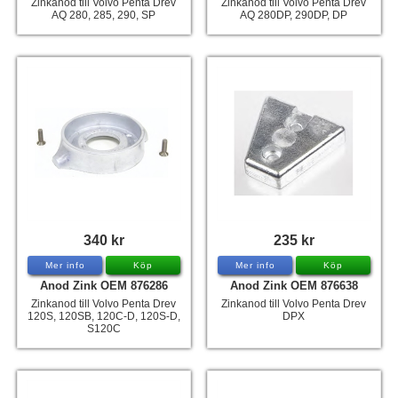
Zinkanod till Volvo Penta Drev
Zinkanod till Volvo Penta Drev
AQ 280, 285, 290, SP
AQ 280DP, 290DP, DP
340 kr
235 kr
Mer info
Köp
Mer info
Köp
Anod Zink OEM 876286
Anod Zink OEM 876638
Zinkanod till Volvo Penta Drev
Zinkanod till Volvo Penta Drev
120S, 120SB, 120C-D, 120S-D,
DPX
S120C