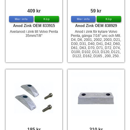
409 kr
59 kr
Mer info
Köp
Mer info
Köp
Anod Zink OEM 833915
Anod Zink OEM 838929
Axelanod i zink till Volvo Penta
Anod i zink för kylare Volvo
35mm/7/8"
Penta, gänga 7/16" unc och M8.
D4, D6, 2001, 2002, 2003, D21,
D30, D31, D40, D41, D42, D60,
D61, D63, D70, D71, D72, D74,
D100, D102, D13, D120, D121,
D122, D162, D165 , 200, 250.
185 kr
310 kr