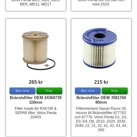
Volvo Penta MD1, MD2, MD3,
Volvo Penta D4, D6 från och
MD5, MD11, MD17
med 2020.
265 kr
215 kr
Mer info
Köp
Mer info
Köp
Bränslefilter OEM 24360739
Bränslefilter OEM 3581760
110mm
80mm
Filter insats för RACOR &
Filterelement Separ/ Racor 30
SEPAR filter, Volvo Penta
micron till Bränslefilter 877762
2040S
och 87776. Volvo Penta D1, D2,
D3, D4, D6, 2010, 2020, 2030,
2040, 22, 31, 32, 41, 42, 43, 44,
300