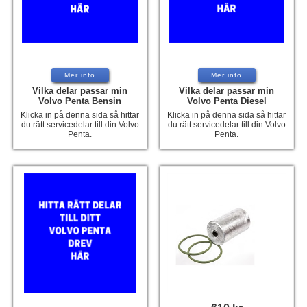
Tohatsu - Utombordare
Minn Kota - elmotorer
TK Trailer
Mer info
Mer info
Volvo Penta Servicedelar
Vilka delar passar min
Vilka delar passar min
Volvo Penta Bensin
Volvo Penta Diesel
Yanmar Servicedelar
Klicka in på denna sida så hittar
Klicka in på denna sida så hittar
du rätt servicedelar till din Volvo
du rätt servicedelar till din Volvo
Penta.
Penta.
Yamaha Servicedelar
Mercury Servicedelar
Garmin
Lowrance
Humminbird
Simrad
B&G
Båttillbehör