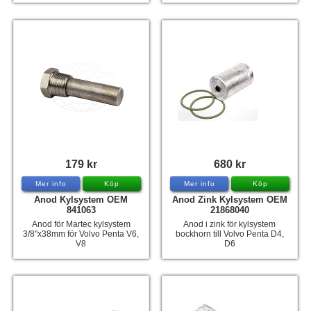
179 kr
680 kr
Mer info
Köp
Mer info
Köp
Anod Kylsystem OEM
Anod Zink Kylsystem OEM
841063
21868040
Anod för Martec kylsystem
Anod i zink för kylsystem
3/8"x38mm för Volvo Penta V6,
bockhorn till Volvo Penta D4,
V8
D6