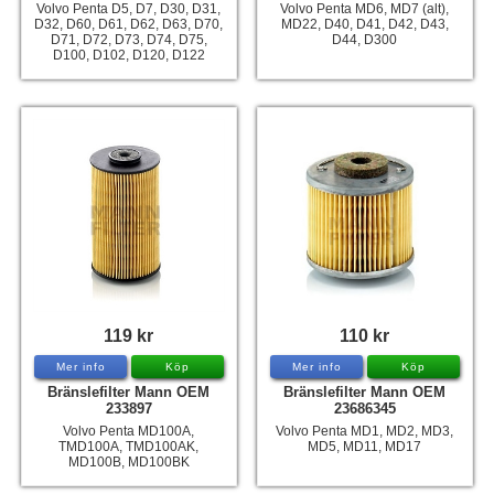
Volvo Penta D5, D7, D30, D31,
Volvo Penta MD6, MD7 (alt),
D32, D60, D61, D62, D63, D70,
MD22, D40, D41, D42, D43,
D71, D72, D73, D74, D75,
D44, D300
D100, D102, D120, D122
119 kr
110 kr
Mer info
Köp
Mer info
Köp
Bränslefilter Mann OEM
Bränslefilter Mann OEM
233897
23686345
Volvo Penta MD100A,
Volvo Penta MD1, MD2, MD3,
TMD100A, TMD100AK,
MD5, MD11, MD17
MD100B, MD100BK