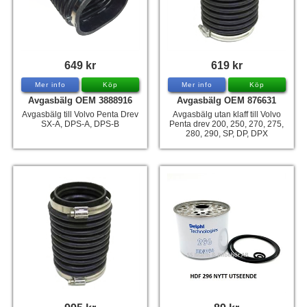
649 kr
619 kr
Mer info
Köp
Mer info
Köp
Avgasbälg OEM 3888916
Avgasbälg OEM 876631
Avgasbälg till Volvo Penta Drev
Avgasbälg utan klaff till Volvo
SX-A, DPS-A, DPS-B
Penta drev 200, 250, 270, 275,
280, 290, SP, DP, DPX