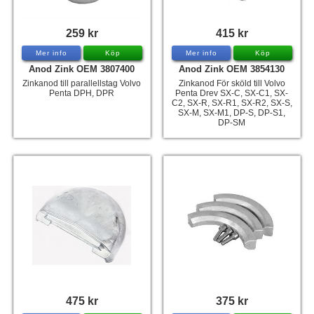
259 kr
415 kr
Mer info
Köp
Mer info
Köp
Anod Zink OEM 3807400
Anod Zink OEM 3854130
Zinkanod till parallellstag Volvo
Zinkanod För sköld till Volvo
Penta DPH, DPR
Penta Drev SX-C, SX-C1, SX-
C2, SX-R, SX-R1, SX-R2, SX-S,
SX-M, SX-M1, DP-S, DP-S1,
DP-SM
475 kr
375 kr