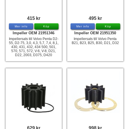
415 kr
495 kr
Mer info
Köp
Mer info
Köp
Impeller OEM 21951346
Impeller OEM 21951350
Impellersats till Volvo Penta D2-
Impellersats till Volvo Penta
55, D2-75, 3,0, 4,3, 5,7, 7,4, 8,1,
B21, B23, B25, B30, D21, D32
430, 431, 432, 434 500, 501,
570, 571, 572, V-6, V-8, D21,
D22, 2003, D375, D420
629 kr
998 kr