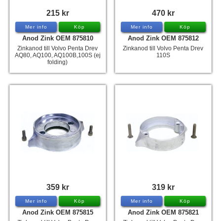
215 kr
470 kr
Mer info
Köp
Mer info
Köp
Anod Zink OEM 875810
Anod Zink OEM 875812
Zinkanod till Volvo Penta Drev
Zinkanod till Volvo Penta Drev
AQ80, AQ100, AQ100B,100S (ej
110S
folding)
359 kr
319 kr
Mer info
Köp
Mer info
Köp
Anod Zink OEM 875815
Anod Zink OEM 875821