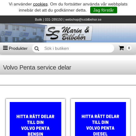
Vi använder
cookies
. Om du fortsätter använda vår webbplats
innebär det att du godkänner detta.
Jag förstår
Butik
| 031-289150 |
webshop@ssbilbehor.se
Produkter
0
Antal varor
0
st
Volvo Penta service delar
Summa
0 kr
Biltillbehör och reservdelar - BDS
TILL KASSAN
Micore • Båtar
Suzuki - Utombordare
Suzumar - Gummibåtar
Honda - Utombordare
HonWave - Gummibåtar
Honda - Elverk & Pumpar