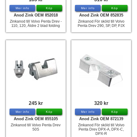
Mer info
Köp
Mer info
Köp
Anod Zink OEM 852018
Anod Zink OEM 852835
Zinkanod till Volvo Penta Drev -
Zinkanod För sköld till Volvo
110, 120, Äldre 2 blad folding
Penta Drev 290, SP, DP, PJX
245 kr
320 kr
Mer info
Köp
Mer info
Köp
Anod Zink OEM 855105
Anod Zink OEM 872139
Zinkanod till Volvo Penta Drev
Zinkanod För sköld till Volvo
50S
Penta Drev DPX-A, DPX-C,
DPX-R