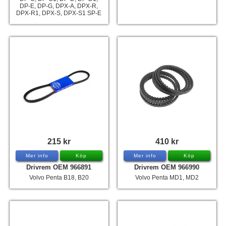
DP-E, DP-G, DPX-A, DPX-R,
DPX-R1, DPX-S, DPX-S1 SP-E
215 kr
410 kr
Mer info
Köp
Mer info
Köp
Drivrem OEM 966891
Drivrem OEM 966990
Volvo Penta B18, B20
Volvo Penta MD1, MD2