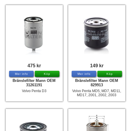
475 kr
149 kr
Mer info
Köp
Mer info
Köp
Bränslefilter Mann OEM
Bränslefilter Mann OEM
31261191
829913
Volvo Penta D3
Volvo Penta MD5, MD7, MD11,
MD17, 2001, 2002, 2003