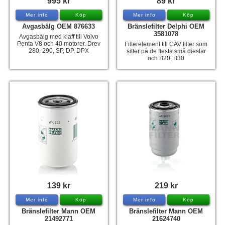
995 kr
89 kr
Mer info
Köp
Mer info
Köp
Avgasbälg OEM 876633
Bränslefilter Delphi OEM
3581078
Avgasbälg med klaff till Volvo
Penta V8 och 40 motorer. Drev
Filterelement till CAV filter som
280, 290, SP, DP, DPX
sitter på de flesta små dieslar
och B20, B30
139 kr
219 kr
Mer info
Köp
Mer info
Köp
Bränslefilter Mann OEM
Bränslefilter Mann OEM
21492771
21624740