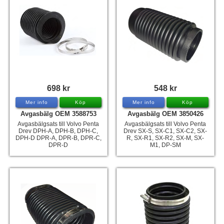
698 kr
548 kr
Mer info
Köp
Mer info
Köp
Avgasbälg OEM 3588753
Avgasbälg OEM 3850426
Avgasbälgsats till Volvo Penta
Avgasbälgsats till Volvo Penta
Drev DPH-A, DPH-B, DPH-C,
Drev SX-S, SX-C1, SX-C2, SX-
DPH-D DPR-A, DPR-B, DPR-C,
R, SX-R1, SX-R2, SX-M, SX-
DPR-D
M1, DP-SM