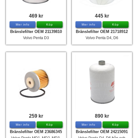
469 kr
445 kr
Mer info
Köp
Mer info
Köp
Bränslefilter OEM 21139810
Bränslefilter OEM 21718912
Volvo Penta D3
Volvo Penta D4, D6
259 kr
890 kr
Mer info
Köp
Mer info
Köp
Bränslefilter OEM 23686345
Bränslefilter OEM 24215091