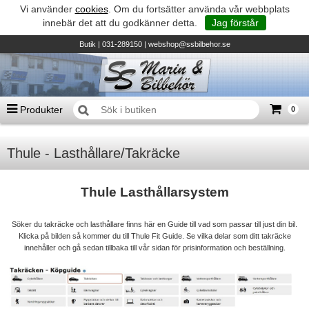
Vi använder
cookies
. Om du fortsätter använda vår webbplats
innebär det att du godkänner detta.
Jag förstår
Butik
| 031-289150 |
webshop@ssbilbehor.se
Produkter
0
Antal varor
0
st
Thule - Lasthållare/Takräcke
Summa
0 kr
Biltillbehör och reservdelar - BDS
TILL KASSAN
Micore • Båtar
Thule Lasthållarsystem
Suzuki - Utombordare
Söker du takräcke och lasthållare finns här en Guide till vad som passar till just din bil.
Suzumar - Gummibåtar
Klicka på bilden så kommer du till Thule Fit Guide. Se vilka delar som ditt takräcke
innehåller och gå sedan tillbaka till vår sidan för prisinformation och beställning.
Honda - Utombordare
HonWave - Gummibåtar
Honda - Elverk & Pumpar