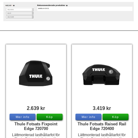
Tohatsu - Utombordare
Minn Kota - elmotorer
TK Trailer
Volvo Penta Servicedelar
Yanmar Servicedelar
Yamaha Servicedelar
Mercury Servicedelar
Garmin
Lowrance
Humminbird
2.639 kr
3.419 kr
Simrad
Mer info
Köp
Mer info
Köp
Thule Fotsats Fixpoint
Thule Fotsats Raised Rail
B&G
Edge 720700
Edge 720400
Båttillbehör
Lättmonterad lasthållarfot för
Lättmonterad lasthållarfot för