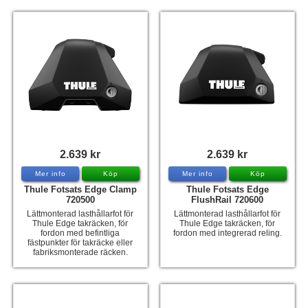
2.639 kr
2.639 kr
Mer info
Köp
Mer info
Köp
Thule Fotsats Edge Clamp
Thule Fotsats Edge
720500
FlushRail 720600
Lättmonterad lasthållarfot för
Lättmonterad lasthållarfot för
Thule Edge takräcken, för
Thule Edge takräcken, för
fordon med befintliga
fordon med integrerad reling.
fästpunkter för takräcke eller
fabriksmonterade räcken.