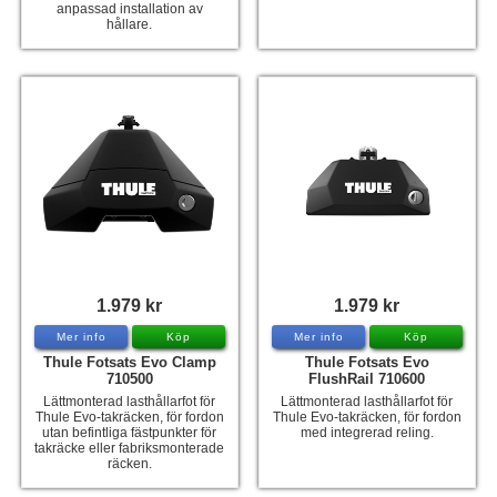
anpassad installation av
hållare.
1.979 kr
1.979 kr
Mer info
Köp
Mer info
Köp
Thule Fotsats Evo Clamp
Thule Fotsats Evo
710500
FlushRail 710600
Lättmonterad lasthållarfot för
Lättmonterad lasthållarfot för
Thule Evo-takräcken, för fordon
Thule Evo-takräcken, för fordon
utan befintliga fästpunkter för
med integrerad reling.
takräcke eller fabriksmonterade
räcken.