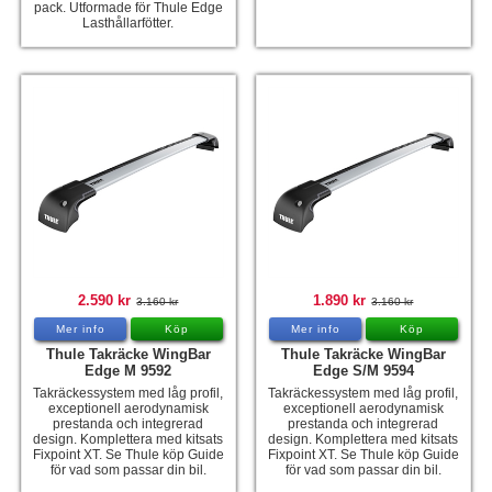
pack. Utformade för Thule Edge
Lasthållarfötter.
2.590 kr
1.890 kr
3.160 kr
3.160 kr
Mer info
Köp
Mer info
Köp
Thule Takräcke WingBar
Thule Takräcke WingBar
Edge M 9592
Edge S/M 9594
Takräckessystem med låg profil,
Takräckessystem med låg profil,
exceptionell aerodynamisk
exceptionell aerodynamisk
prestanda och integrerad
prestanda och integrerad
design. Komplettera med kitsats
design. Komplettera med kitsats
Fixpoint XT. Se Thule köp Guide
Fixpoint XT. Se Thule köp Guide
för vad som passar din bil.
för vad som passar din bil.