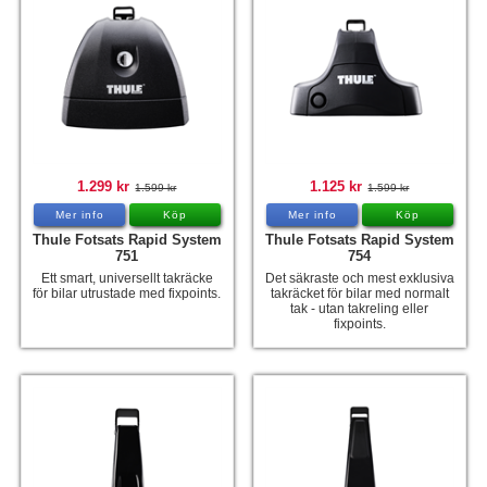
1.299 kr
1.125 kr
1.599 kr
1.599 kr
Mer info
Köp
Mer info
Köp
Thule Fotsats Rapid System
Thule Fotsats Rapid System
751
754
Ett smart, universellt takräcke
Det säkraste och mest exklusiva
för bilar utrustade med fixpoints.
takräcket för bilar med normalt
tak - utan takreling eller
fixpoints.