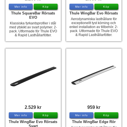
Mer info
Köp
Mer info
Köp
Thule SquareBar Rörsats
Thule WingBar Evo Rörsats
EVO
Aerodynamiska lasthållare för
exceptionellt tyst körning och
Klassiska fyrkantsprofiler i stål
enkel installation av tillbehör. 2-
med ytskikt av svart polymer. 2-
pack. Utformade för Thule EVO
pack. Utformade för Thule EVO
& Rapid Lasthållarfötter.
& Rapid Lasthållarfötter.
2.529 kr
959 kr
Mer info
Köp
Mer info
Köp
Thule WingBar Evo Rörsats
Thule WingBar Edge Rör
Svart