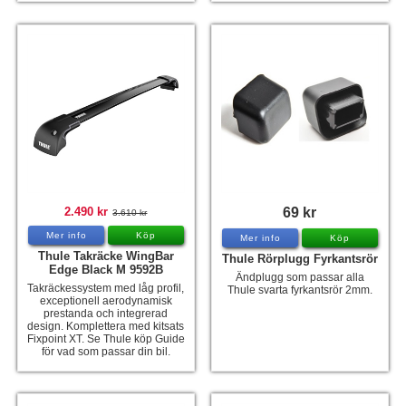
2.490 kr
69 kr
3.610 kr
Mer info
Köp
Mer info
Köp
Thule Takräcke WingBar
Thule Rörplugg Fyrkantsrör
Edge Black M 9592B
Ändplugg som passar alla
Takräckessystem med låg profil,
Thule svarta fyrkantsrör 2mm.
exceptionell aerodynamisk
prestanda och integrerad
design. Komplettera med kitsats
Fixpoint XT. Se Thule köp Guide
för vad som passar din bil.