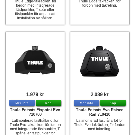
Thule Edge-takräcken, för
Thule Edge takräcken, för
fordon med integrerade
fordon med takreling.
Hummertina
fästpunkter, T-spår eller
fästpunkter för anpassad
Varta - Batterier
installation av hållare.
Victron - Batteriladdare
CTEK - Batteriladdare
Webasto - Dieselvärmare
Kamasa Tools - Verktyg
Calix - Packline - Takboxar
Thule - Takboxar
Thule - Lasthållare
1.979 kr
2.089 kr
LAGERRENSING
Mer info
Köp
Mer info
Köp
Begagnade Motorer & Båtar
Thule Fotsats Fixpoint Evo
Thule Fotsats Evo Raised
710700
Rail 710410
Lättmonterad lasthållarfot för
Lättmonterad lasthållarfot för
Thule Evo-takräcken, för fordon
Thule Evo-takräcken, för fordon
med integrerade fästpunkter, T-
med takreling.
spår eller fästpunkter för