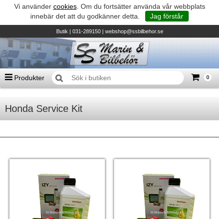
Vi använder
cookies
. Om du fortsätter använda vår webbplats
innebär det att du godkänner detta.
Jag förstår
Butik
| 031-289150 |
webshop@ssbilbehor.se
Produkter
0
Antal varor
0
st
Honda Service Kit
Summa
0 kr
Biltillbehör och reservdelar - BDS
TILL KASSAN
Micore • Båtar
Suzuki - Utombordare
Suzumar - Gummibåtar
Honda - Utombordare
HonWave - Gummibåtar
Honda - Elverk & Pumpar