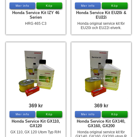
Mer info
Köp
Mer info
Köp
Hummertina
Honda Service Kit IZY 46
Honda Service Kit EU20i &
Serien
EU22i
Varta - Batterier
HRG 465 C3
Honda original service kit för
EU20i och EU22i elverk.
Victron - Batteriladdare
CTEK - Batteriladdare
Webasto - Dieselvärmare
Kamasa Tools - Verktyg
Calix - Packline - Takboxar
Thule - Takboxar
Thule - Lasthållare
LAGERRENSING
369 kr
369 kr
Begagnade Motorer & Båtar
Mer info
Köp
Mer info
Köp
Honda Service Kit GX110,
Honda Service Kit GX140,
GX120
GX160, GX200
GX 110, GX 120 Utom Typ R/H
Honda original service kit för
GX140, GX160, GX200 utom R