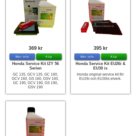
369 kr
395 kr
Mer info
Köp
Mer info
Köp
Honda Service Kit IZY 56
Honda Service Kit EU26i &
Serien
EU30 is
GC 135, GCV 135, GC 160,
Honda original service kit för
GCV 160, GS 160, GSV 160,
EU26i och EU30is elverk.
GC 190, GCV 190, GS 190,
GSV 190