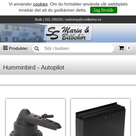
Vi använder
cookies
. Om du fortsätter använda vår webbplats
innebär det att du godkänner detta.
Jag förstår
Butik
| 031-289150 |
webshop@ssbilbehor.se
Produkter
0
Antal varor
0
st
Humminbird - Autopilot
Summa
0 kr
Biltillbehör och reservdelar - BDS
TILL KASSAN
Micore • Båtar
Suzuki - Utombordare
Suzumar - Gummibåtar
Honda - Utombordare
HonWave - Gummibåtar
Honda - Elverk & Pumpar