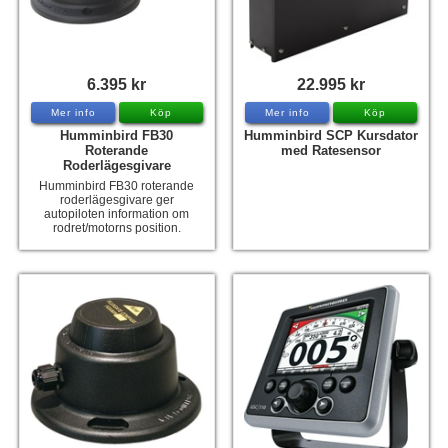
Tohatsu - Utombordare
Minn Kota - elmotorer
6.395 kr
22.995 kr
TK Trailer
Mer info
Köp
Mer info
Köp
Volvo Penta Servicedelar
Humminbird FB30
Humminbird SCP Kursdator
Roterande
med Ratesensor
Roderlägesgivare
Yanmar Servicedelar
Humminbird FB30 roterande
Yamaha Servicedelar
roderlägesgivare ger
autopiloten information om
rodret/motorns position.
Mercury Servicedelar
Garmin
Lowrance
Humminbird
Simrad
B&G
Båttillbehör