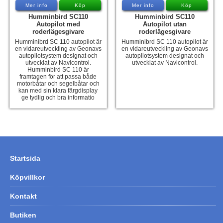
Mer info
Köp
Mer info
Köp
Humminbird SC110
Humminbird SC110
Autopilot med
Autopilot utan
roderlägesgivare
roderlägesgivare
Humminibrd SC 110 autopilot är
Humminibrd SC 110 autopilot är
en vidareutveckling av Geonavs
en vidareutveckling av Geonavs
autopilotsystem designat och
autopilotsystem designat och
utvecklat av Navicontrol.
utvecklat av Navicontrol.
Humminbird SC 110 är
framtagen för att passa både
motorbåtar och segelbåtar och
kan med sin klara färgdisplay
ge tydlig och bra informatio
Startsida
Köpvillkor
Kontakt
Butiken