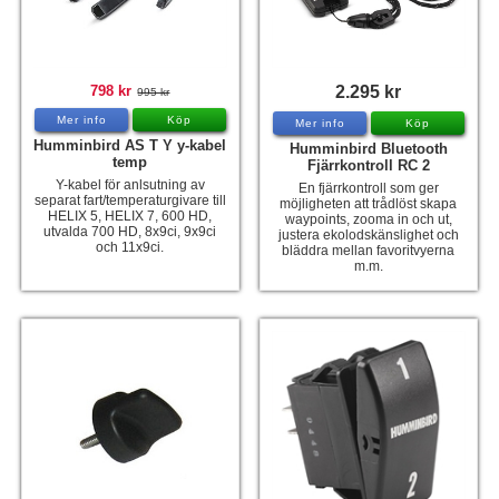
798 kr
2.295 kr
995 kr
Mer info
Köp
Mer info
Köp
Humminbird AS T Y y-kabel
Humminbird Bluetooth
temp
Fjärrkontroll RC 2
Y-kabel för anlsutning av
En fjärrkontroll som ger
separat fart/temperaturgivare till
möjligheten att trådlöst skapa
HELIX 5, HELIX 7, 600 HD,
waypoints, zooma in och ut,
utvalda 700 HD, 8x9ci, 9x9ci
justera ekolodskänslighet och
och 11x9ci.
bläddra mellan favoritvyerna
m.m.