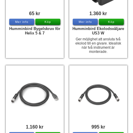
65 kr
1.360 kr
Mer info
Köp
Mer info
Köp
Humminbird Bygelskruv för
Humminbird Ekolodsväljare
Helix 5 & 7
US3 W
Ger möjlighet att ansluta två
ekolod till en givare. Idealisk
när två instrument är
monterade.
1.160 kr
995 kr