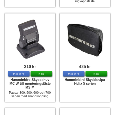
sugkoppsfäste.
310 kr
425 kr
Mer info
Köp
Mer info
Köp
Humminbird Skyddshuv
Humminbird Skyddskåpa
MC W till monteringsfäste
Helix 5 serien
MS M
Passar 300, 500, 600 och 700
serien med snabbkoppling