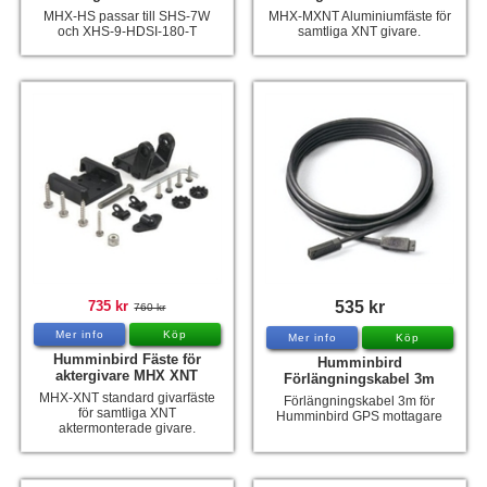
MHX-HS passar till SHS-7W
MHX-MXNT Aluminiumfäste för
och XHS-9-HDSI-180-T
samtliga XNT givare.
735 kr
535 kr
760 kr
Mer info
Köp
Mer info
Köp
Humminbird Fäste för
Humminbird
aktergivare MHX XNT
Förlängningskabel 3m
MHX-XNT standard givarfäste
Förlängningskabel 3m för
för samtliga XNT
Humminbird GPS mottagare
aktermonterade givare.