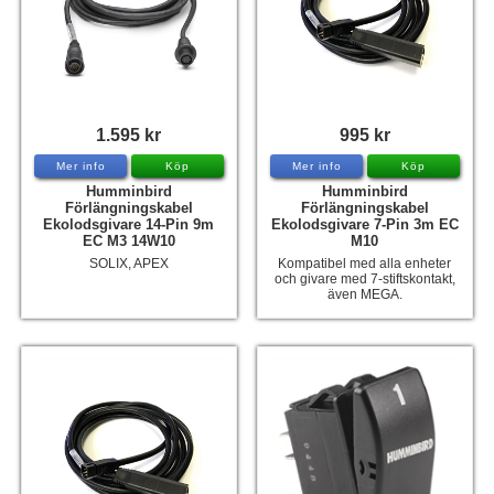
1.595 kr
995 kr
Mer info
Köp
Mer info
Köp
Humminbird
Humminbird
Förlängningskabel
Förlängningskabel
Ekolodsgivare 14-Pin 9m
Ekolodsgivare 7-Pin 3m EC
EC M3 14W10
M10
SOLIX, APEX
Kompatibel med alla enheter
och givare med 7-stiftskontakt,
även MEGA.