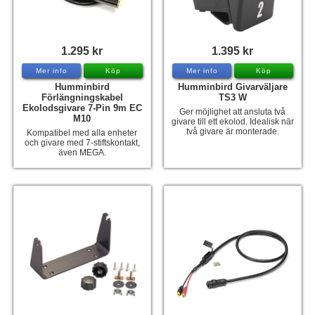
1.295 kr
1.395 kr
Mer info
Köp
Mer info
Köp
Humminbird
Humminbird Givarväljare
Förlängningskabel
TS3 W
Ekolodsgivare 7-Pin 9m EC
Ger möjlighet att ansluta två
M10
givare till ett ekolod. Idealisk när
två givare är monterade.
Kompatibel med alla enheter
och givare med 7-stiftskontakt,
även MEGA.