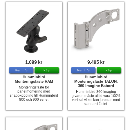
1.099 kr
9.495 kr
Mer info
Köp
Mer info
Köp
Humminbird
Humminbird
Monteringsfäste RAM
Monteringsfäste TALON,
360 Imagine Babord
Monteringsfäste för
panelmontering med
Humminbird 360 Imaging
snabbkoppling till Humminbird
givaren måste alltid vara 100%
800 och 900 serie.
vertikal vilket kan justeras med
standard fästet.