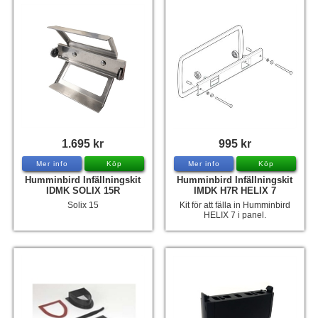
1.695 kr
995 kr
Mer info
Köp
Mer info
Köp
Humminbird Infällningskit
Humminbird Infällningskit
IDMK SOLIX 15R
IMDK H7R HELIX 7
Solix 15
Kit för att fälla in Humminbird
HELIX 7 i panel.