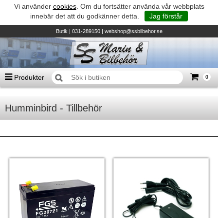
Vi använder
cookies
. Om du fortsätter använda vår webbplats
innebär det att du godkänner detta.
Jag förstår
Butik
| 031-289150 |
webshop@ssbilbehor.se
Produkter
0
Antal varor
0
st
Humminbird - Tillbehör
Summa
0 kr
Biltillbehör och reservdelar - BDS
TILL KASSAN
Micore • Båtar
Suzuki - Utombordare
Suzumar - Gummibåtar
Honda - Utombordare
HonWave - Gummibåtar
Honda - Elverk & Pumpar