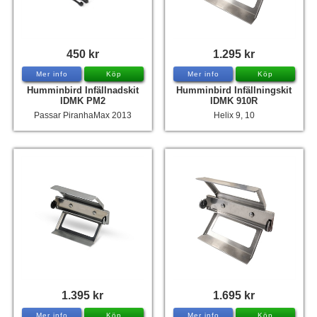
450 kr
1.295 kr
Mer info
Köp
Mer info
Köp
Humminbird Infällnadskit
Humminbird Infällningskit
IDMK PM2
IDMK 910R
Passar PiranhaMax 2013
Helix 9, 10
1.395 kr
1.695 kr
Mer info
Köp
Mer info
Köp