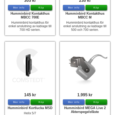
305 kr
230 kr
Mer info
Köp
Mer info
Köp
Humminbird Kontakthus
Humminbird Kontakthus
MBCC 700E
MBCC M
Humminbird kontakthus för
Humminbird kontakthus för
enkel anslutning av kablage till
enkel anslutning av kablage till
700 HD serien.
500 och 700 serien.
145 kr
1.995 kr
Mer info
Köp
Mer info
Köp
Humminbird Kortlucka MSD
Humminbird MEGA Live 2
Akterspegelsfäste
Helix 5/7