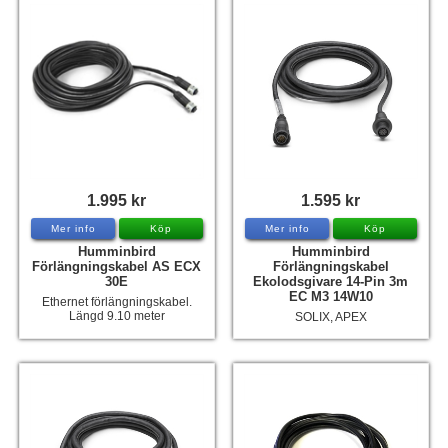
1.995 kr
1.595 kr
Mer info
Köp
Mer info
Köp
Humminbird
Humminbird
Förlängningskabel AS ECX
Förlängningskabel
30E
Ekolodsgivare 14-Pin 3m
EC M3 14W10
Ethernet förlängningskabel.
Längd 9.10 meter
SOLIX, APEX