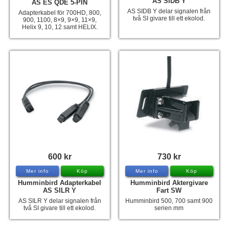
AS SIDB Y
AS ES QDE 5-PIN
AS SIDB Y delar signalen från
Adapterkabel för 700HD, 800,
två SI givare till ett ekolod.
900, 1100, 8×9, 9×9, 11×9,
Helix 9, 10, 12 samt HELIX.
600 kr
730 kr
Mer info
Köp
Mer info
Köp
Humminbird Adapterkabel
Humminbird Aktergivare
AS SILR Y
Fart SW
AS SILR Y delar signalen från
Humminbird 500, 700 samt 900
två SI givare till ett ekolod.
serien mm