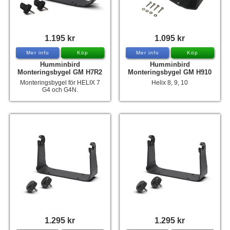
1.195 kr
1.095 kr
Mer info
Köp
Mer info
Köp
Humminbird
Humminbird
Monteringsbygel GM H7R2
Monteringsbygel GM H910
Monteringsbygel för HELIX 7
Helix 8, 9, 10
G4 och G4N.
1.295 kr
1.295 kr