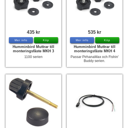
435 kr
535 kr
Mer info
Köp
Mer info
Köp
Humminbird Muttrar till
Humminbird Muttrar till
monteringsfäste MKH 3
monteringsfäste MKH 4
1100 serien
Passar PirhanaMax och Fishin'
Buddy serien.