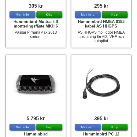
305 kr
295 kr
Mer info
Köp
Mer info
Köp
Humminbird Muttrar till
Humminbird NMEA 0183
monteringsfäste MKH 6
kabel AS HHGPS
Passar PirhanaMax 2013
AS HHGPS möjliggör NMEA
serien.
anslutning för AIS, VHF och
autopilot.
5.795 kr
395 kr
Mer info
Köp
Mer info
Köp
Humminbird
Humminbird PC 12