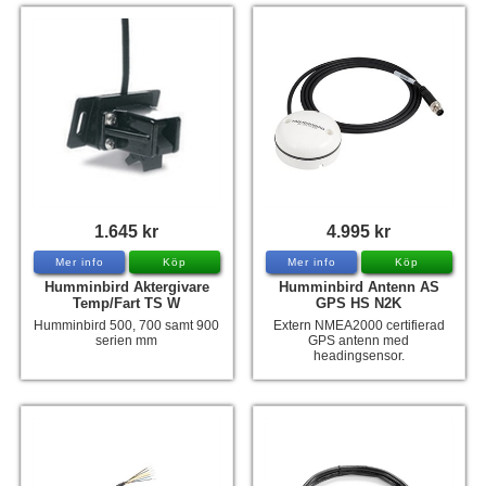
1.645 kr
4.995 kr
Mer info
Köp
Mer info
Köp
Humminbird Aktergivare
Humminbird Antenn AS
Temp/Fart TS W
GPS HS N2K
Humminbird 500, 700 samt 900
Extern NMEA2000 certifierad
serien mm
GPS antenn med
headingsensor.