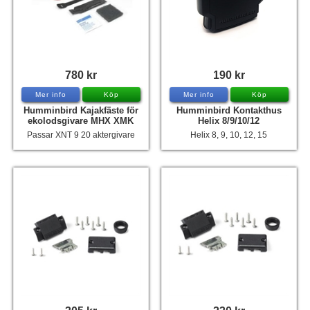
780 kr
190 kr
Mer info
Köp
Mer info
Köp
Humminbird Kajakfäste för
Humminbird Kontakthus
ekolodsgivare MHX XMK
Helix 8/9/10/12
Passar XNT 9 20 aktergivare
Helix 8, 9, 10, 12, 15