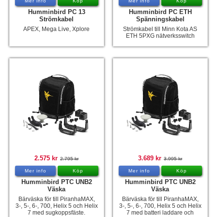
Mer info
Köp
Mer info
Köp
Humminbird PC 13
Humminbird PC ETH
Strömkabel
Spänningskabel
APEX, Mega Live, Xplore
Strömkabel till Minn Kota AS
ETH 5PXG nätverksswitch
2.575 kr
3.689 kr
2.795 kr
3.995 kr
Mer info
Köp
Mer info
Köp
Humminbird PTC UNB2
Humminbird PTC UNB2
Väska
Väska
Bärväska för till PiranhaMAX,
Bärväska för till PiranhaMAX,
3-, 5-, 6-, 700, Helix 5 och Helix
3-, 5-, 6-, 700, Helix 5 och Helix
7 med sugkoppsfäste.
7 med batteri laddare och