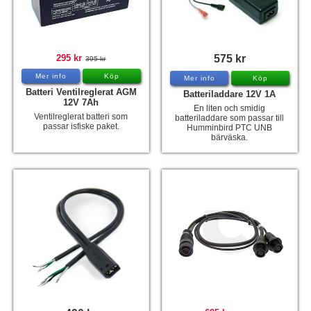
Tohatsu - Utombordare
Minn Kota - elmotorer
295 kr
575 kr
395 kr
TK Trailer
Mer info
Köp
Mer info
Köp
Volvo Penta Servicedelar
Batteri Ventilreglerat AGM
Batteriladdare 12V 1A
12V 7Ah
En liten och smidig
Yanmar Servicedelar
Ventilreglerat batteri som
batteriladdare som passar till
passar isfiske paket.
Humminbird PTC UNB
bärväska.
Yamaha Servicedelar
Mercury Servicedelar
Garmin
Lowrance
Humminbird
Simrad
B&G
Båttillbehör