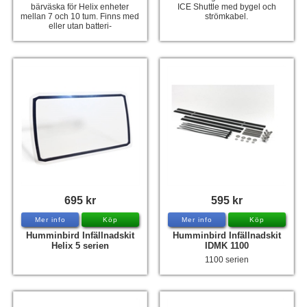
bärväska för Helix enheter
ICE Shuttle med bygel och
mellan 7 och 10 tum. Finns med
strömkabel.
eller utan batteri-
695 kr
595 kr
Mer info
Köp
Mer info
Köp
Humminbird Infällnadskit
Humminbird Infällnadskit
Helix 5 serien
IDMK 1100
1100 serien