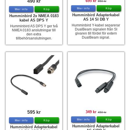
490 kr
695 kr
850 kr
Hummertina
Mer info
Köp
Mer info
Köp
Humminbird Adapterkabel
Humminbird 2x NMEA 0183
Varta - Batterier
AS 14 SI DB Y
kabel AS DPS Y
Humminbird Y-kabel separerar
Humminbird AS DPS Y ger två
Victron - Batteriladdare
DualBeam signalen från SI
NMEA 0183 anslutningar till
givaren till fördel för extern
den extra
CTEK - Batteriladdare
DualBeam signal.
tillbehörsanslutningen.
Webasto - Dieselvärmare
Kamasa Tools - Verktyg
Calix - Packline - Takboxar
Thule - Takboxar
Thule - Lasthållare
LAGERRENSING
Begagnade Motorer & Båtar
595 kr
349 kr
450 kr
Mer info
Köp
Mer info
Köp
Humminbird Adapterkabel
Humminbird Adapterkabel