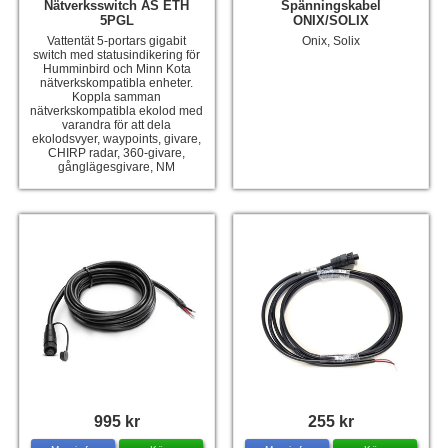
Nätverksswitch AS ETH
Spänningskabel
5PGL
ONIX/SOLIX
Vattentät 5-portars gigabit
Onix, Solix
switch med statusindikering för
Humminbird och Minn Kota
nätverkskompatibla enheter.
Koppla samman
nätverkskompatibla ekolod med
varandra för att dela
ekolodsvyer, waypoints, givare,
CHIRP radar, 360-givare,
gånglägesgivare, NM
995 kr
255 kr