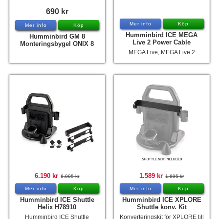
690 kr
Mer info
Köp
Mer info
Köp
Humminbird ICE MEGA
Humminbird GM 8
Live 2 Power Cable
Monteringsbygel ONIX 8
MEGA Live, MEGA Live 2
6.190 kr
1.589 kr
6.995 kr
1.695 kr
Mer info
Köp
Mer info
Köp
Humminbird ICE Shuttle
Humminbird ICE XPLORE
Helix H78910
Shuttle konv. Kit
Humminbird ICE Shuttle
Konverteringskit för XPLORE till