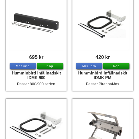
695 kr
420 kr
Mer info
Köp
Mer info
Köp
Humminbird Infällnadskit
Humminbird Infällnadskit
IDMK 900
IDMK PM
Passar 800/900 serien
Passar PiranhaMax