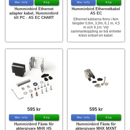
Mer info
Köp
Mer info
Köp
Humminbird Ethernet
Humminbird Ethernetkabel
adapter kabel, Humminbird
AS EC
till PC - AS EC CHART
Ethernet kablarna finns i fem
längder 0,6m, 3,0m, 6,1 m, 4,5
m och 9,1m. Vid
sammankoppling av två enheter
krävs enbart en kabel.
595 kr
595 kr
Mer info
Köp
Mer info
Köp
Humminbird Fäste för
Humminbird Fäste för
aktergivare MHX HS
aktergivare MHX MXNT