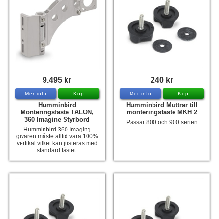
9.495 kr
240 kr
Mer info
Köp
Mer info
Köp
Humminbird
Humminbird Muttrar till
Monteringsfäste TALON,
monteringsfäste MKH 2
360 Imagine Styrbord
Passar 800 och 900 serien
Humminbird 360 Imaging
givaren måste alltid vara 100%
vertikal vilket kan justeras med
standard fästet.