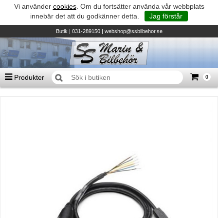
Vi använder
cookies
. Om du fortsätter använda vår webbplats
innebär det att du godkänner detta.
Jag förstår
Butik
| 031-289150 |
webshop@ssbilbehor.se
Produkter
0
Antal varor
0
st
Summa
0 kr
Biltillbehör och reservdelar - BDS
TILL KASSAN
Micore • Båtar
Suzuki - Utombordare
Suzumar - Gummibåtar
Honda - Utombordare
HonWave - Gummibåtar
Honda - Elverk & Pumpar