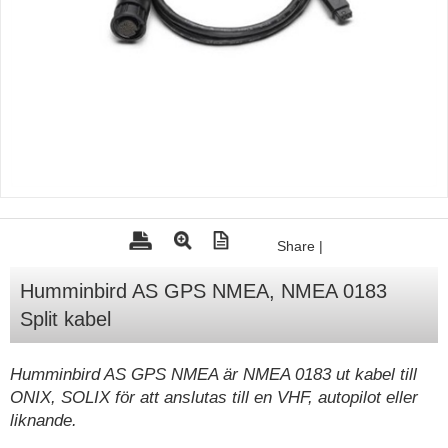
Tohatsu - Utombordare
Minn Kota - elmotorer
TK Trailer
Volvo Penta Servicedelar
Yanmar Servicedelar
Yamaha Servicedelar
Mercury Servicedelar
Share
|
Garmin
Humminbird AS GPS NMEA, NMEA 0183
Lowrance
Split kabel
Humminbird
Simrad
Humminbird AS GPS NMEA är NMEA 0183 ut kabel till
ONIX, SOLIX för att anslutas till en VHF, autopilot eller
B&G
liknande.
Båttillbehör