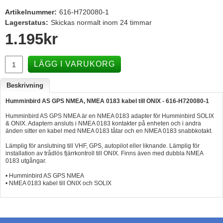
Artikelnummer:
616-H720080-1
Hummertina
Lagerstatus:
Skickas normalt inom 24 timmar
Varta - Batterier
1.195
kr
Victron - Batteriladdare
CTEK - Batteriladdare
LÄGG I VARUKORG
Webasto - Dieselvärmare
Beskrivning
Kamasa Tools - Verktyg
Humminbird AS GPS NMEA, NMEA 0183 kabel till ONIX - 616-H720080-1
Calix - Packline - Takboxar
Humminbird AS GPS NMEA är en NMEA 0183 adapter för Humminbird SOLIX
& ONIX. Adaptern ansluts i NMEA 0183 kontakter på enheten och i andra
Thule - Takboxar
änden sitter en kabel med NMEA 0183 tåtar och en NMEA 0183 snabbkotakt.
Lämplig för anslutning till VHF, GPS, autopilot eller liknande. Lämplig för
Thule - Lasthållare
installation av trådlös fjärrkontroll till ONIX. Finns även med dubbla NMEA
0183 utgångar.
LAGERRENSING
• Humminbird AS GPS NMEA
Begagnade Motorer & Båtar
• NMEA 0183 kabel till ONIX och SOLIX