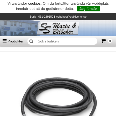
Vi använder
cookies
. Om du fortsätter använda vår webbplats
innebär det att du godkänner detta.
Jag förstår
Butik
| 031-289150 |
webshop@ssbilbehor.se
Produkter
0
Antal varor
0
st
Summa
0 kr
Biltillbehör och reservdelar - BDS
TILL KASSAN
Micore • Båtar
Suzuki - Utombordare
Suzumar - Gummibåtar
Honda - Utombordare
HonWave - Gummibåtar
Honda - Elverk & Pumpar