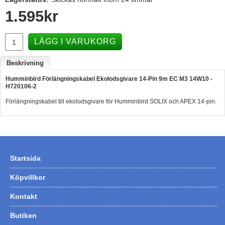
1.595
kr
Hummertina
Varta - Batterier
LÄGG I VARUKORG
Victron - Batteriladdare
Beskrivning
CTEK - Batteriladdare
Humminbird Förlängningskabel Ekolodsgivare 14-Pin 9m EC M3 14W10 -
Webasto - Dieselvärmare
H720106-2
Kamasa Tools - Verktyg
Förlängningskabel till ekolodsgivare för Humminbird SOLIX och APEX 14-pin.
Calix - Packline - Takboxar
Thule - Takboxar
Thule - Lasthållare
Startsida
LAGERRENSING
Köpvillkor
Begagnade Motorer & Båtar
Kontakt
Butiken