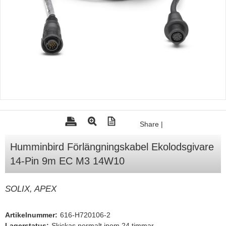
Tohatsu - Utombordare
Minn Kota - elmotorer
TK Trailer
Volvo Penta Servicedelar
Yanmar Servicedelar
Yamaha Servicedelar
Mercury Servicedelar
Share
|
Garmin
Humminbird Förlängningskabel Ekolodsgivare
Lowrance
14-Pin 9m EC M3 14W10
Humminbird
Simrad
SOLIX, APEX
B&G
Artikelnummer:
616-H720106-2
Båttillbehör
Lagerstatus:
Skickas normalt inom 24 timmar