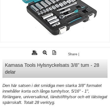
Tohatsu - Utombordare
Minn Kota - elmotorer
TK Trailer
Volvo Penta Servicedelar
Yanmar Servicedelar
Yamaha Servicedelar
Share
|
Mercury Servicedelar
Kamasa Tools Hylsnyckelsats 3/8" tum - 28
Garmin
delar
Lowrance
Humminbird
Den här satsen i det smidiga men starka 3/8" formatet
innehåller korta och långa tumhylsor, 5/16" - 1",
Simrad
förlängare, universalknut, tändstifthylsor och ett tätstegat
B&G
spärrskaft. Totalt 28 verktyg.
Båttillbehör