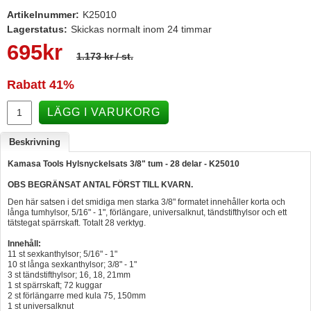
Artikelnummer:
K25010
Hummertina
Lagerstatus:
Skickas normalt inom 24 timmar
Varta - Batterier
695
kr
1.173 kr
/ st.
Victron - Batteriladdare
Rabatt
41%
CTEK - Batteriladdare
Webasto - Dieselvärmare
LÄGG I VARUKORG
Kamasa Tools - Verktyg
Beskrivning
Calix - Packline - Takboxar
Kamasa Tools Hylsnyckelsats 3/8" tum - 28 delar - K25010
Thule - Takboxar
OBS BEGRÄNSAT ANTAL FÖRST TILL KVARN.
Den här satsen i det smidiga men starka 3/8" formatet innehåller korta och
Thule - Lasthållare
långa tumhylsor, 5/16" - 1", förlängare, universalknut, tändstifthylsor och ett
tätstegat spärrskaft. Totalt 28 verktyg.
LAGERRENSING
Innehåll:
Begagnade Motorer & Båtar
11 st sexkanthylsor; 5/16" - 1"
10 st långa sexkanthylsor; 3/8" - 1"
3 st tändstifthylsor; 16, 18, 21mm
1 st spärrskaft; 72 kuggar
2 st förlängarre med kula 75, 150mm
1 st universalknut