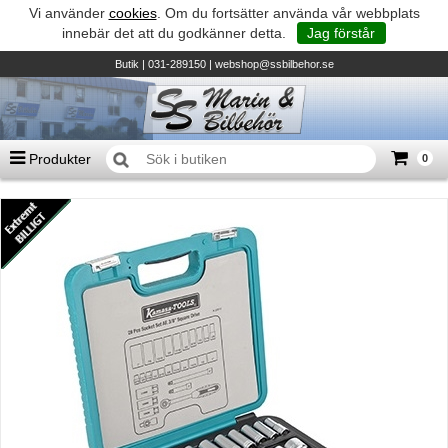
Vi använder
cookies
. Om du fortsätter använda vår webbplats
innebär det att du godkänner detta.
Jag förstår
Butik
| 031-289150 |
webshop@ssbilbehor.se
Produkter
0
Antal varor
0
st
Summa
0 kr
Biltillbehör och reservdelar - BDS
TILL KASSAN
Micore • Båtar
Suzuki - Utombordare
Suzumar - Gummibåtar
Honda - Utombordare
HonWave - Gummibåtar
Honda - Elverk & Pumpar