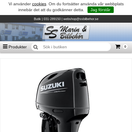
Vi använder
cookies
. Om du fortsätter använda vår webbplats
innebär det att du godkänner detta.
Jag förstår
Butik
| 031-289150 |
webshop@ssbilbehor.se
Produkter
0
Antal varor
0
st
Summa
0 kr
Biltillbehör och reservdelar - BDS
TILL KASSAN
Micore • Båtar
Suzuki - Utombordare
Suzumar - Gummibåtar
Honda - Utombordare
HonWave - Gummibåtar
Honda - Elverk & Pumpar