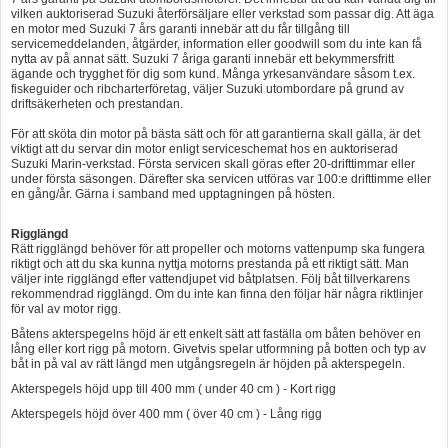
vilken auktoriserad Suzuki återförsäljare eller verkstad som passar dig. Att äga
en motor med Suzuki 7 års garanti innebär att du får tillgång till
servicemeddelanden, åtgärder, information eller goodwill som du inte kan få
nytta av på annat sätt. Suzuki 7 åriga garanti innebär ett bekymmersfritt
ägande och trygghet för dig som kund. Många yrkesanvändare såsom t.ex.
fiskeguider och ribcharterföretag, väljer Suzuki utombordare på grund av
driftsäkerheten och prestandan.
För att sköta din motor på bästa sätt och för att garantierna skall gälla, är det
viktigt att du servar din motor enligt serviceschemat hos en auktoriserad
Suzuki Marin-verkstad. Första servicen skall göras efter 20-drifttimmar eller
under första säsongen. Därefter ska servicen utföras var 100:e drifttimme eller
en gång/år. Gärna i samband med upptagningen på hösten.
Rigglängd
Rätt rigglängd behöver för att propeller och motorns vattenpump ska fungera
riktigt och att du ska kunna nyttja motorns prestanda på ett riktigt sätt. Man
väljer inte rigglängd efter vattendjupet vid båtplatsen. Följ båt tillverkarens
rekommendrad rigglängd. Om du inte kan finna den följar här några riktlinjer
för val av motor rigg.
Båtens akterspegelns höjd är ett enkelt sätt att faställa om båten behöver en
lång eller kort rigg på motorn. Givetvis spelar utformning på botten och typ av
båt in på val av rätt längd men utgångsregeln är höjden på akterspegeln.
Akterspegels höjd upp till 400 mm ( under 40 cm ) - Kort rigg
Akterspegels höjd över 400 mm ( över 40 cm ) - Lång rigg