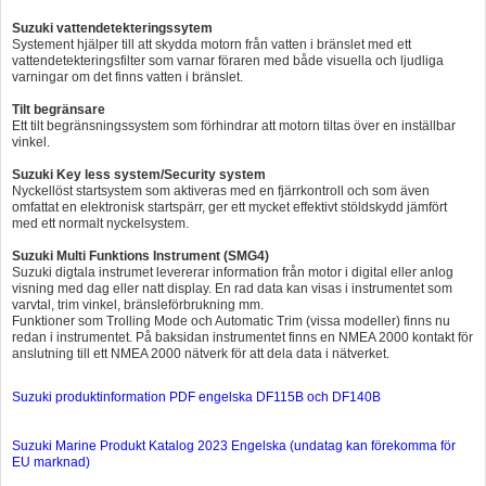
Suzuki vattendetekteringssytem
Systement hjälper till att skydda motorn från vatten i bränslet med ett
vattendetekteringsfilter som varnar föraren med både visuella och ljudliga
varningar om det finns vatten i bränslet.
Tilt begränsare
Ett tilt begränsningssystem som förhindrar att motorn tiltas över en inställbar
vinkel.
Suzuki Key less system/Security system
Nyckellöst startsystem som aktiveras med en fjärrkontroll och som även
omfattat en elektronisk startspärr, ger ett mycket effektivt stöldskydd jämfört
med ett normalt nyckelsystem.
Suzuki Multi Funktions Instrument (SMG4)
Suzuki digtala instrumet levererar information från motor i digital eller anlog
visning med dag eller natt display. En rad data kan visas i instrumentet som
varvtal, trim vinkel, bränsleförbrukning mm.
Funktioner som Trolling Mode och Automatic Trim (vissa modeller) finns nu
redan i instrumentet. På baksidan instrumentet finns en NMEA 2000 kontakt för
anslutning till ett NMEA 2000 nätverk för att dela data i nätverket.
Suzuki produktinformation PDF engelska DF115B och DF140B
Suzuki Marine Produkt Katalog 2023 Engelska (undatag kan förekomma för
EU marknad)