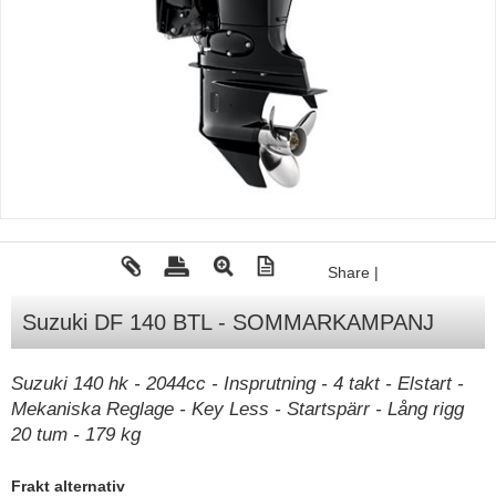
Tohatsu - Utombordare
Minn Kota - elmotorer
TK Trailer
Volvo Penta Servicedelar
Yanmar Servicedelar
Yamaha Servicedelar
Mercury Servicedelar
Share
|
Garmin
Suzuki DF 140 BTL - SOMMARKAMPANJ
Lowrance
Humminbird
Suzuki 140 hk - 2044cc - Insprutning - 4 takt - Elstart -
Mekaniska Reglage - Key Less - Startspärr - Lång rigg
Simrad
20 tum - 179 kg
B&G
Båttillbehör
Frakt alternativ