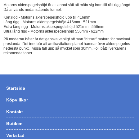
Motorns akterspegelshöjd är ett annat sätt att mäta sig fram till rätt rigglängd.
Då används nedanstående formel.
Kort rigg - Motorns akterspegelshöjd upp till 416mm
Lång rigg - Motorns akterspegelshöjd 416mm - 521mm
Extra lång rigg - Motorns akterspegelshöjd 521mm - 556mm
Ultra lång rigg - Motorns akterspegelshöjd 556mm - 622mm
På moderna båtar är det ganska vanligt att man "hissar" motorn för maximal
prestanda. Det innebär att antikavitationsplanet hamnar över akterspegelns
nedersta punkt. I vissa fall upp så mycket som 30mm. Följ båttillverkarens
rekomendationer.
Startsida
Köpvillkor
Kontakt
Butiken
Verkstad