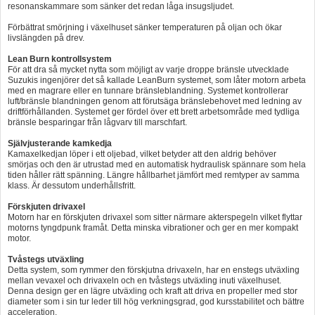
resonanskammare som sänker det redan låga insugsljudet.
Förbättrat smörjning i växelhuset sänker temperaturen på oljan och ökar
livslängden på drev.
Lean Burn kontrollsystem
För att dra så mycket nytta som möjligt av varje droppe bränsle utvecklade
Suzukis ingenjörer det så kallade LeanBurn systemet, som låter motorn arbeta
med en magrare eller en tunnare bränsleblandning. Systemet kontrollerar
luft/bränsle blandningen genom att förutsäga bränslebehovet med ledning av
driftförhållanden. Systemet ger fördel över ett brett arbetsområde med tydliga
bränsle besparingar från lågvarv till marschfart.
Självjusterande kamkedja
Kamaxelkedjan löper i ett oljebad, vilket betyder att den aldrig behöver
smörjas och den är utrustad med en automatisk hydraulisk spännare som hela
tiden håller rätt spänning. Längre hållbarhet jämfört med remtyper av samma
klass. Är dessutom underhållsfritt.
Förskjuten drivaxel
Motorn har en förskjuten drivaxel som sitter närmare akterspegeln vilket flyttar
motorns tyngdpunk framåt. Detta minska vibrationer och ger en mer kompakt
motor.
Tvåstegs utväxling
Detta system, som rymmer den förskjutna drivaxeln, har en enstegs utväxling
mellan vevaxel och drivaxeln och en tvåstegs utväxling inuti växelhuset.
Denna design ger en lägre utväxling och kraft att driva en propeller med stor
diameter som i sin tur leder till hög verkningsgrad, god kursstabilitet och bättre
acceleration.