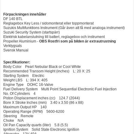
Förpackningen innehåller
DF 140 BTL
Reglagebox Key Less / sidomonterat eller toppmonterat
Suzukis Multifunktions Instrument (Går även att få med analoga instrument)
Suzuki Security System (startspärr)
Elektrisk kabelanslutning till batteri, reglagebox och instrument
Propeller Aluminium -
OBS Rostfri som på bilden är extrautrustning
Verktygsats
Svensk Manual
Specifikationer:
Body Color Pearl Nebular Black or Cool White
Recommended Transom Height (inches) L: 20 X: 25
Starting System Electric
Weight LBS L: 394 X: 405
Engine Type DOHC 16-Valve
Fuel Delivery System Multi Point Sequential Electronic Fuel Injection
No. Of Cylinders 4
Piston Displacement inches (cc) 124.7 (2044)
Bore X Stroke Inches (mm) 3.40 x 3.50 (86 x 88)
Maximum Output HP 140
Operating Range (RPM) 5600-6200
Steering Remote
Choke N/A
Oil Pan Capacity quarts (liter) 5.8 (5.5)
Ignition System Solid State Electronic Ignition
Alternator 12V 40A