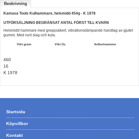
Beskrivning
Hummertina
Kamasa Tools Kulhammare, helsmidd 454g - K 1978
Varta - Batterier
UTFÖRSÄLJNING BEGRÄNSAT ANTAL FÖRST TILL KVARN
Victron - Batteriladdare
Helsmidd hammare med greppsäkert, vibrationsdämpande handtag av gjutet
gummi. Med runt slag och kula.
CTEK - Batteriladdare
Vikt gram
Vikt Oz
Artikelnummer
Webasto - Dieselvärmare
460
Kamasa Tools - Verktyg
16
Calix - Packline - Takboxar
K 1978
Thule - Takboxar
Thule - Lasthållare
LAGERRENSING
Startsida
Begagnade Motorer & Båtar
Köpvillkor
Kontakt