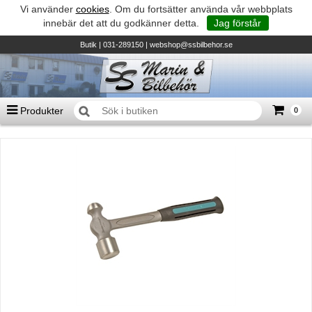
Vi använder
cookies
. Om du fortsätter använda vår webbplats
innebär det att du godkänner detta.
Jag förstår
Butik
| 031-289150 |
webshop@ssbilbehor.se
Produkter
0
Antal varor
0
st
Summa
0 kr
Biltillbehör och reservdelar - BDS
TILL KASSAN
Micore • Båtar
Suzuki - Utombordare
Suzumar - Gummibåtar
Honda - Utombordare
HonWave - Gummibåtar
Honda - Elverk & Pumpar