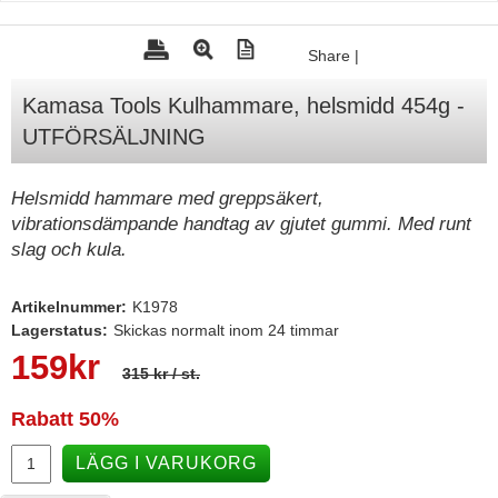
Tohatsu - Utombordare
Share
|
Minn Kota - elmotorer
Kamasa Tools Kulhammare, helsmidd 454g -
TK Trailer
UTFÖRSÄLJNING
Volvo Penta Servicedelar
Yanmar Servicedelar
Helsmidd hammare med greppsäkert,
vibrationsdämpande handtag av gjutet gummi. Med runt
Yamaha Servicedelar
slag och kula.
Mercury Servicedelar
Garmin
Artikelnummer:
K1978
Lagerstatus:
Skickas normalt inom 24 timmar
Lowrance
159
kr
315 kr
/ st.
Humminbird
Simrad
Rabatt
50%
B&G
LÄGG I VARUKORG
Båttillbehör