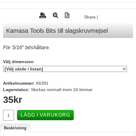
Tohatsu - Utombordare
Share
|
Minn Kota - elmotorer
Kamasa Tools Bits till slagskruvmejsel
TK Trailer
Volvo Penta Servicedelar
För 5/16" bitshållare.
Yanmar Servicedelar
Yamaha Servicedelar
Välj dimension
Mercury Servicedelar
Garmin
Artikelnummer:
K6391
Lagerstatus:
Skickas normalt inom 24 timmar
Lowrance
35
kr
Humminbird
Simrad
LÄGG I VARUKORG
B&G
Beskrivning
Båttillbehör