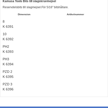
Kamasa Tools Bits till slagskruvmejsel
Hummertina
Reservdelsbits till slagmejsel.För 5/16" bitshållare.
Varta - Batterier
Dimension
Artikelnummer
8
Victron - Batteriladdare
K 6391
CTEK - Batteriladdare
10
Webasto - Dieselvärmare
K 6392
PH2
Kamasa Tools - Verktyg
K 6393
Calix - Packline - Takboxar
PH3
Thule - Takboxar
K 6394
Thule - Lasthållare
PZD 2
K 6395
LAGERRENSING
PZD 3
Begagnade Motorer & Båtar
K 6396