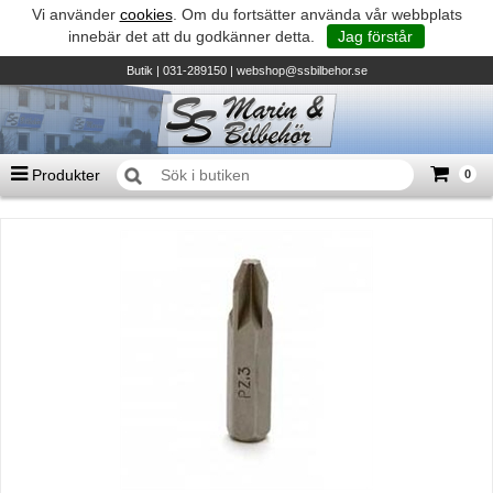
Vi använder
cookies
. Om du fortsätter använda vår webbplats
innebär det att du godkänner detta.
Jag förstår
Butik
| 031-289150 |
webshop@ssbilbehor.se
Produkter
0
Antal varor
0
st
Summa
0 kr
Biltillbehör och reservdelar - BDS
TILL KASSAN
Micore • Båtar
Suzuki - Utombordare
Suzumar - Gummibåtar
Honda - Utombordare
HonWave - Gummibåtar
Honda - Elverk & Pumpar