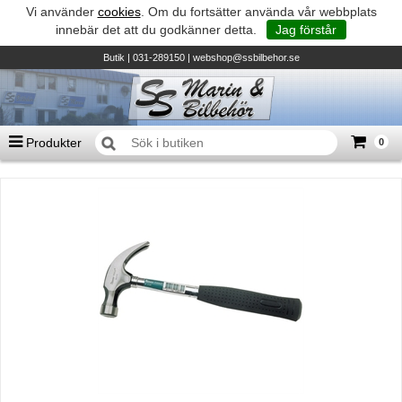
Vi använder
cookies
. Om du fortsätter använda vår webbplats
innebär det att du godkänner detta.
Jag förstår
Butik
| 031-289150 |
webshop@ssbilbehor.se
Produkter
0
Antal varor
0
st
Summa
0 kr
Biltillbehör och reservdelar - BDS
TILL KASSAN
Micore • Båtar
Suzuki - Utombordare
Suzumar - Gummibåtar
Honda - Utombordare
HonWave - Gummibåtar
Honda - Elverk & Pumpar