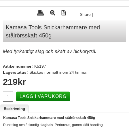
Tohatsu - Utombordare
Share
|
Minn Kota - elmotorer
Kamasa Tools Snickarhammare med
TK Trailer
stålrörsskaft 450g
Volvo Penta Servicedelar
Yanmar Servicedelar
Med fyrkantigt slag och skaft av hickoryträ.
Yamaha Servicedelar
Artikelnummer:
K5197
Mercury Servicedelar
Lagerstatus:
Skickas normalt inom 24 timmar
Garmin
219
kr
Lowrance
LÄGG I VARUKORG
Humminbird
Simrad
Beskrivning
B&G
Kamasa Tools Snickarhammare med stålrörsskaft 450g
Runt slag och åttkantig slaghals. Perforerat, gummiklätt handtag.
Båttillbehör