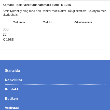
Kamasa Tools Verkstadshammare 800g - K 1985
Hummertina
Smitt fyrkantigt slag med pen i vinkel mot skaftet. Tåligt skaft av Hickoryträ med
Varta - Batterier
skyddshals.
Vikt gram
Vikt Oz
Artikelnummer
Victron - Batteriladdare
800
CTEK - Batteriladdare
28
Webasto - Dieselvärmare
K 1985
Kamasa Tools - Verktyg
Calix - Packline - Takboxar
Thule - Takboxar
Startsida
Thule - Lasthållare
Köpvillkor
LAGERRENSING
Kontakt
Begagnade Motorer & Båtar
Butiken
Verkstad