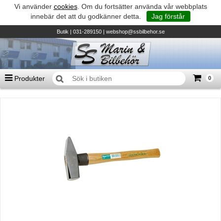
Vi använder
cookies
. Om du fortsätter använda vår webbplats
innebär det att du godkänner detta.
Jag förstår
Butik
| 031-289150 |
webshop@ssbilbehor.se
Produkter
0
Antal varor
0
st
Summa
0 kr
Biltillbehör och reservdelar - BDS
TILL KASSAN
Micore • Båtar
Suzuki - Utombordare
Suzumar - Gummibåtar
Honda - Utombordare
HonWave - Gummibåtar
Honda - Elverk & Pumpar