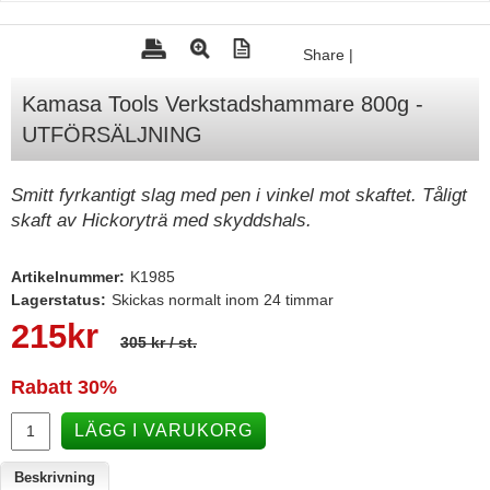
Tohatsu - Utombordare
Share
|
Minn Kota - elmotorer
Kamasa Tools Verkstadshammare 800g -
TK Trailer
UTFÖRSÄLJNING
Volvo Penta Servicedelar
Yanmar Servicedelar
Smitt fyrkantigt slag med pen i vinkel mot skaftet. Tåligt
skaft av Hickoryträ med skyddshals.
Yamaha Servicedelar
Mercury Servicedelar
Artikelnummer:
K1985
Garmin
Lagerstatus:
Skickas normalt inom 24 timmar
215
kr
Lowrance
305 kr
/ st.
Humminbird
Rabatt
30%
Simrad
LÄGG I VARUKORG
B&G
Beskrivning
Båttillbehör