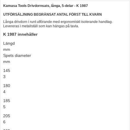
Kamasa Tools Drivdornsats, långa, 5-delar - K 1987
Hummertina
UTFÖRSÄLJNING BEGRÄNSAT ANTAL FÖRST TILL KVARN
Varta - Batterier
Långa drivdorn i runt utförande med ergonomiskt isolerande handtag.
Levereras i metallställ som kan hängas på tavla.
Victron - Batteriladdare
K 1987 innehåller
CTEK - Batteriladdare
Längd
Webasto - Dieselvärmare
mm
Spets diameter
Kamasa Tools - Verktyg
mm
Calix - Packline - Takboxar
145
Thule - Takboxar
3
180
Thule - Lasthållare
4
LAGERRENSING
185
Begagnade Motorer & Båtar
5
205
6