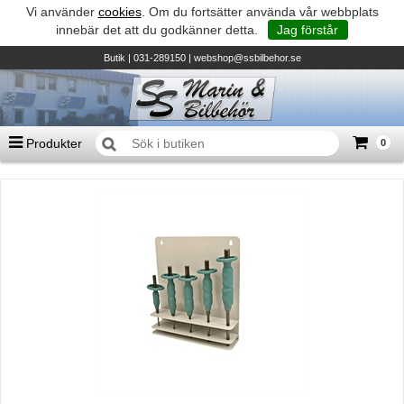
Vi använder
cookies
. Om du fortsätter använda vår webbplats
innebär det att du godkänner detta.
Jag förstår
Butik
| 031-289150 |
webshop@ssbilbehor.se
Produkter
0
Antal varor
0
st
Summa
0 kr
Biltillbehör och reservdelar - BDS
TILL KASSAN
Micore • Båtar
Suzuki - Utombordare
Suzumar - Gummibåtar
Honda - Utombordare
HonWave - Gummibåtar
Honda - Elverk & Pumpar