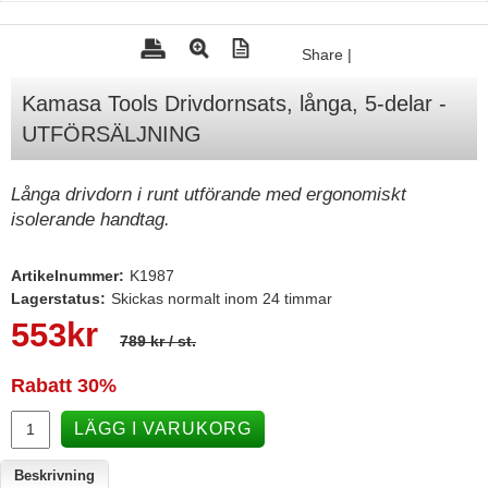
Tohatsu - Utombordare
Share
|
Minn Kota - elmotorer
Kamasa Tools Drivdornsats, långa, 5-delar -
TK Trailer
UTFÖRSÄLJNING
Volvo Penta Servicedelar
Yanmar Servicedelar
Långa drivdorn i runt utförande med ergonomiskt
isolerande handtag.
Yamaha Servicedelar
Mercury Servicedelar
Artikelnummer:
K1987
Garmin
Lagerstatus:
Skickas normalt inom 24 timmar
553
kr
Lowrance
789 kr
/ st.
Humminbird
Rabatt
30%
Simrad
LÄGG I VARUKORG
B&G
Beskrivning
Båttillbehör