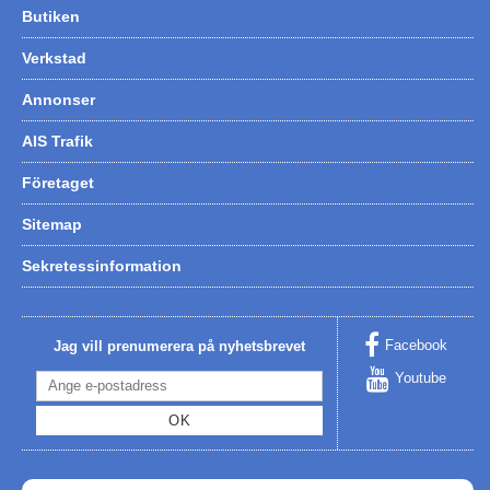
Butiken
Hummertina
Verkstad
Varta - Batterier
Annonser
Victron - Batteriladdare
CTEK - Batteriladdare
AIS Trafik
Webasto - Dieselvärmare
Företaget
Kamasa Tools - Verktyg
Sitemap
Calix - Packline - Takboxar
Sekretessinformation
Thule - Takboxar
Thule - Lasthållare
Facebook
Jag vill prenumerera på nyhetsbrevet
LAGERRENSING
Youtube
Begagnade Motorer & Båtar
OK