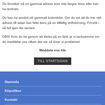
Du försöker nå en gammal adress som inte längre finns eller kan
Tohatsu - Utombordare
ha ändrats.
Minn Kota - elmotorer
Du kan ha använt ett gammalt bokmärke. Om du vet att du har rätt
adress till sidan kan felet bero på en tillfällig driftstörning. Försök i
TK Trailer
så fall igen lite senare.
Volvo Penta Servicedelar
OBS! Kom du hit genom att klicka på en länk är vi tacksamma om
Yanmar Servicedelar
du meddelar oss vilken det var så löser vi problemet.
Yamaha Servicedelar
Meddela oss här
Mercury Servicedelar
TILL STARTSIDAN
Garmin
Lowrance
Humminbird
Startsida
Simrad
Köpvillkor
B&G
Kontakt
Båttillbehör