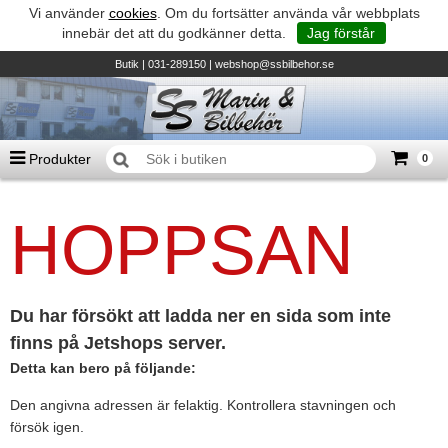
Vi använder
cookies
. Om du fortsätter använda vår webbplats
innebär det att du godkänner detta.
Jag förstår
Butik
| 031-289150 |
webshop@ssbilbehor.se
Produkter
0
Antal varor
0
st
HOPPSAN
Summa
0 kr
Biltillbehör och reservdelar - BDS
TILL KASSAN
Micore • Båtar
Suzuki - Utombordare
Du har försökt att ladda ner en sida som inte
finns på Jetshops server.
Suzumar - Gummibåtar
Detta kan bero på följande:
Honda - Utombordare
Den angivna adressen är felaktig. Kontrollera stavningen och
HonWave - Gummibåtar
försök igen.
Honda - Elverk & Pumpar