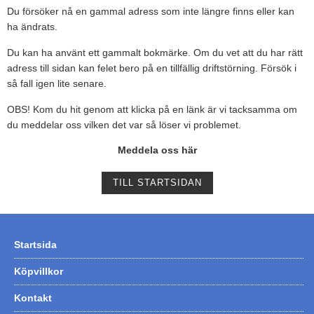
Du försöker nå en gammal adress som inte längre finns eller kan
Tohatsu - Utombordare
ha ändrats.
Minn Kota - elmotorer
Du kan ha använt ett gammalt bokmärke. Om du vet att du har rätt
adress till sidan kan felet bero på en tillfällig driftstörning. Försök i
TK Trailer
så fall igen lite senare.
Volvo Penta Servicedelar
OBS! Kom du hit genom att klicka på en länk är vi tacksamma om
Yanmar Servicedelar
du meddelar oss vilken det var så löser vi problemet.
Yamaha Servicedelar
Meddela oss här
Mercury Servicedelar
TILL STARTSIDAN
Garmin
Lowrance
Humminbird
Startsida
Simrad
Köpvillkor
B&G
Kontakt
Båttillbehör