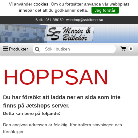
Vi använder
cookies
. Om du fortsätter använda vår webbplats
innebär det att du godkänner detta.
Jag förstår
Butik
| 031-289150 |
webshop@ssbilbehor.se
Produkter
0
Antal varor
0
st
HOPPSAN
Summa
0 kr
Biltillbehör och reservdelar - BDS
TILL KASSAN
Micore • Båtar
Suzuki - Utombordare
Du har försökt att ladda ner en sida som inte
finns på Jetshops server.
Suzumar - Gummibåtar
Detta kan bero på följande:
Honda - Utombordare
Den angivna adressen är felaktig. Kontrollera stavningen och
HonWave - Gummibåtar
försök igen.
Honda - Elverk & Pumpar