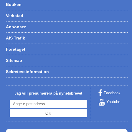
Butiken
Hummertina
Verkstad
Varta - Batterier
Annonser
Victron - Batteriladdare
CTEK - Batteriladdare
AIS Trafik
Webasto - Dieselvärmare
Företaget
Kamasa Tools - Verktyg
Sitemap
Calix - Packline - Takboxar
Sekretessinformation
Thule - Takboxar
Thule - Lasthållare
Facebook
Jag vill prenumerera på nyhetsbrevet
LAGERRENSING
Youtube
Begagnade Motorer & Båtar
OK