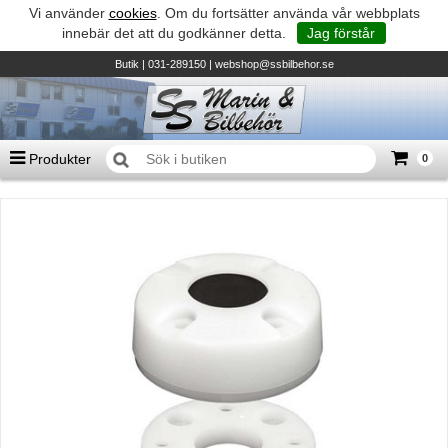
Vi använder
cookies
. Om du fortsätter använda vår webbplats
innebär det att du godkänner detta.
Jag förstår
Butik
| 031-289150 |
webshop@ssbilbehor.se
Produkter
0
Antal varor
0
st
Summa
0 kr
Biltillbehör och reservdelar - BDS
TILL KASSAN
Micore • Båtar
Suzuki - Utombordare
Suzumar - Gummibåtar
Honda - Utombordare
HonWave - Gummibåtar
Honda - Elverk & Pumpar