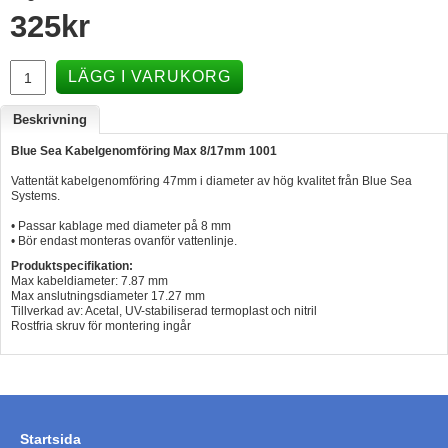
325
kr
Hummertina
Varta - Batterier
LÄGG I VARUKORG
Victron - Batteriladdare
Beskrivning
CTEK - Batteriladdare
Blue Sea Kabelgenomföring Max 8/17mm 1001
Webasto - Dieselvärmare
Vattentät kabelgenomföring 47mm i diameter av hög kvalitet från Blue Sea
Kamasa Tools - Verktyg
Systems.
• Passar kablage med diameter på 8 mm
Calix - Packline - Takboxar
• Bör endast monteras ovanför vattenlinje.
Thule - Takboxar
Produktspecifikation:
Max kabeldiameter: 7.87 mm
Thule - Lasthållare
Max anslutningsdiameter 17.27 mm
Tillverkad av: Acetal, UV-stabiliserad termoplast och nitril
Rostfria skruv för montering ingår
LAGERRENSING
Begagnade Motorer & Båtar
Startsida