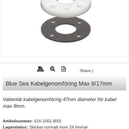
Tohatsu - Utombordare
Minn Kota - elmotorer
TK Trailer
Volvo Penta Servicedelar
Yanmar Servicedelar
Yamaha Servicedelar
Mercury Servicedelar
Share
|
Garmin
Blue Sea Kabelgenomföring Max 8/17mm
Lowrance
Humminbird
Vattentät kabelgenomföring 47mm diameter för kabel
max 8mm.
Simrad
B&G
Artikelnummer:
616-1001-BSS
Båttillbehör
Lagerstatus:
Skickas normalt inom 24 timmar