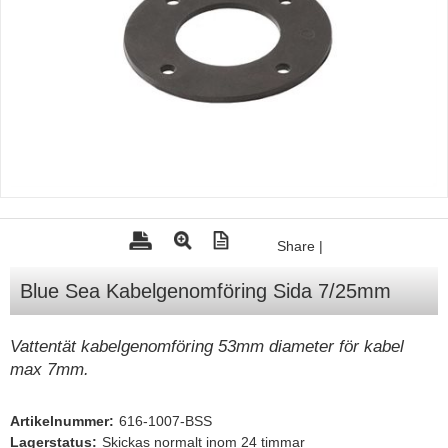
Tohatsu - Utombordare
Minn Kota - elmotorer
TK Trailer
Volvo Penta Servicedelar
Yanmar Servicedelar
Yamaha Servicedelar
Mercury Servicedelar
Share
|
Garmin
Blue Sea Kabelgenomföring Sida 7/25mm
Lowrance
Humminbird
Vattentät kabelgenomföring 53mm diameter för kabel
max 7mm.
Simrad
B&G
Artikelnummer:
616-1007-BSS
Båttillbehör
Lagerstatus:
Skickas normalt inom 24 timmar