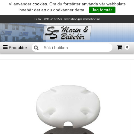
Vi använder
cookies
. Om du fortsätter använda vår webbplats
innebär det att du godkänner detta.
Jag förstår
Butik
| 031-289150 |
webshop@ssbilbehor.se
Produkter
0
Antal varor
0
st
Summa
0 kr
Biltillbehör och reservdelar - BDS
TILL KASSAN
Micore • Båtar
Suzuki - Utombordare
Suzumar - Gummibåtar
Honda - Utombordare
HonWave - Gummibåtar
Honda - Elverk & Pumpar