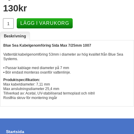
130
kr
Hummertina
Varta - Batterier
LÄGG I VARUKORG
Victron - Batteriladdare
Beskrivning
CTEK - Batteriladdare
Blue Sea Kabelgenomföring Sida Max 7/25mm 1007
Webasto - Dieselvärmare
Vattentät kabelgenomföring 53mm i diameter av hög kvalitet från Blue Sea
Kamasa Tools - Verktyg
Systems.
• Passar kablage med diameter på 7 mm
Calix - Packline - Takboxar
• Bör endast monteras ovanför vattenlinje.
Thule - Takboxar
Produktspecifikation:
Max kabeldiameter: 7,11 mm
Thule - Lasthållare
Max anslutningsdiameter 25,4 mm
Tillverkad av: Acetal, UV-stabiliserad termoplast och nitril
Rostfria skruv för montering ingår
LAGERRENSING
Begagnade Motorer & Båtar
Startsida