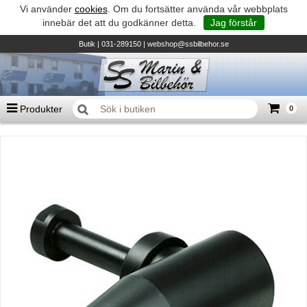
Vi använder
cookies
. Om du fortsätter använda vår webbplats
innebär det att du godkänner detta.
Jag förstår
Butik
| 031-289150 |
webshop@ssbilbehor.se
Produkter
0
Antal varor
0
st
Summa
0 kr
Biltillbehör och reservdelar - BDS
TILL KASSAN
Micore • Båtar
Suzuki - Utombordare
Suzumar - Gummibåtar
Honda - Utombordare
HonWave - Gummibåtar
Honda - Elverk & Pumpar