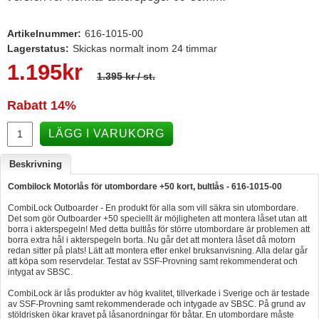
Hummertina
Artikelnummer:
616-1015-00
Varta - Batterier
Lagerstatus:
Skickas normalt inom 24 timmar
1.195
kr
Victron - Batteriladdare
1.395 kr
/ st.
CTEK - Batteriladdare
Rabatt
14%
Webasto - Dieselvärmare
LÄGG I VARUKORG
Kamasa Tools - Verktyg
Calix - Packline - Takboxar
Beskrivning
Thule - Takboxar
Combilock Motorlås för utombordare +50 kort, bultlås - 616-1015-00
CombiLock Outboarder - En produkt för alla som vill säkra sin utombordare.
Thule - Lasthållare
Det som gör Outboarder +50 speciellt är möjligheten att montera låset utan att
borra i akterspegeln! Med detta bultlås för större utombordare är problemen att
LAGERRENSING
borra extra hål i akterspegeln borta. Nu går det att montera låset då motorn
redan sitter på plats! Lätt att montera efter enkel bruksanvisning. Alla delar går
Begagnade Motorer & Båtar
att köpa som reservdelar. Testat av SSF-Provning samt rekommenderat och
intygat av SBSC.
CombiLock är lås produkter av hög kvalitet, tillverkade i Sverige och är testade
av SSF-Provning samt rekommenderade och intygade av SBSC. På grund av
stöldrisken ökar kravet på låsanordningar för båtar. En utombordare måste