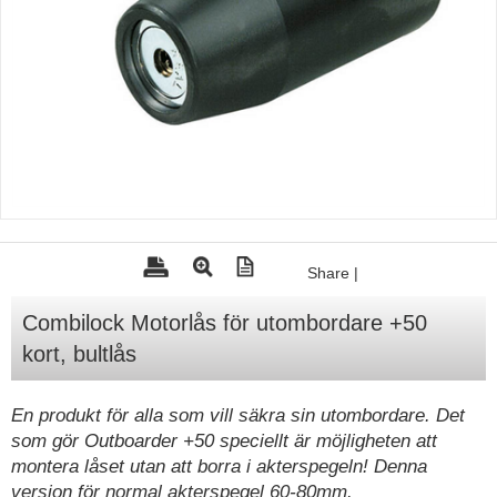
Tohatsu - Utombordare
Minn Kota - elmotorer
TK Trailer
Volvo Penta Servicedelar
Yanmar Servicedelar
Yamaha Servicedelar
Mercury Servicedelar
Share
|
Garmin
Combilock Motorlås för utombordare +50
Lowrance
kort, bultlås
Humminbird
Simrad
En produkt för alla som vill säkra sin utombordare. Det
som gör Outboarder +50 speciellt är möjligheten att
B&G
montera låset utan att borra i akterspegeln! Denna
Båttillbehör
version för normal akterspegel 60-80mm.