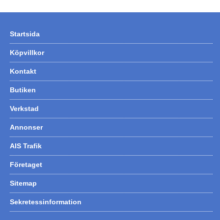
Hummertina
Varta - Batterier
Startsida
Victron - Batteriladdare
Köpvillkor
CTEK - Batteriladdare
Kontakt
Webasto - Dieselvärmare
Butiken
Kamasa Tools - Verktyg
Verkstad
Calix - Packline - Takboxar
Annonser
Thule - Takboxar
Thule - Lasthållare
AIS Trafik
LAGERRENSING
Företaget
Begagnade Motorer & Båtar
Sitemap
Sekretessinformation