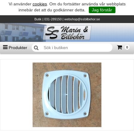
Vi använder
cookies
. Om du fortsätter använda vår webbplats
innebär det att du godkänner detta.
Jag förstår
Butik
| 031-289150 |
webshop@ssbilbehor.se
Produkter
0
Antal varor
0
st
Summa
0 kr
Biltillbehör och reservdelar - BDS
TILL KASSAN
Micore • Båtar
Suzuki - Utombordare
Suzumar - Gummibåtar
Honda - Utombordare
HonWave - Gummibåtar
Honda - Elverk & Pumpar