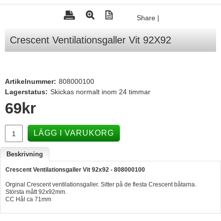
Tohatsu - Utombordare
Share
|
Minn Kota - elmotorer
Crescent Ventilationsgaller Vit 92X92
TK Trailer
Volvo Penta Servicedelar
Artikelnummer:
808000100
Yanmar Servicedelar
Lagerstatus:
Skickas normalt inom 24 timmar
Yamaha Servicedelar
69
kr
Mercury Servicedelar
Garmin
LÄGG I VARUKORG
Lowrance
Beskrivning
Humminbird
Crescent Ventilationsgaller Vit 92x92 - 808000100
Simrad
Orginal Crescent ventilationsgaller. Sitter på de flesta Crescent båtarna.
Största mått 92x92mm.
B&G
CC Hål ca 71mm
Båttillbehör