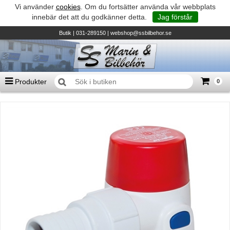
Vi använder
cookies
. Om du fortsätter använda vår webbplats
innebär det att du godkänner detta.
Jag förstår
Butik
| 031-289150 |
webshop@ssbilbehor.se
Produkter
0
Antal varor
0
st
Summa
0 kr
Biltillbehör och reservdelar - BDS
TILL KASSAN
Micore • Båtar
Suzuki - Utombordare
Suzumar - Gummibåtar
Honda - Utombordare
HonWave - Gummibåtar
Honda - Elverk & Pumpar