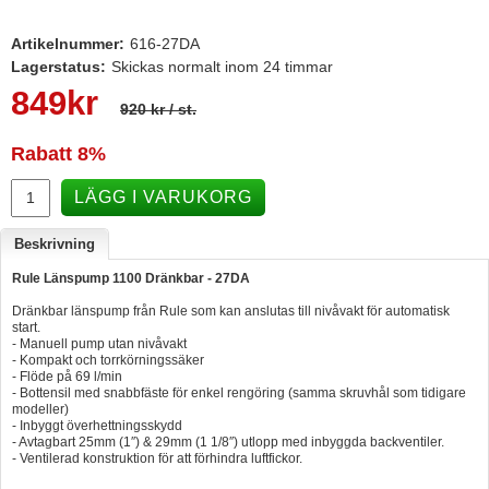
Hummertina
Artikelnummer:
616-27DA
Varta - Batterier
Lagerstatus:
Skickas normalt inom 24 timmar
849
kr
Victron - Batteriladdare
920 kr
/ st.
CTEK - Batteriladdare
Rabatt
8%
Webasto - Dieselvärmare
LÄGG I VARUKORG
Kamasa Tools - Verktyg
Beskrivning
Calix - Packline - Takboxar
Rule Länspump 1100 Dränkbar - 27DA
Thule - Takboxar
Dränkbar länspump från Rule som kan anslutas till nivåvakt för automatisk
Thule - Lasthållare
start.
- Manuell pump utan nivåvakt
LAGERRENSING
- Kompakt och torrkörningssäker
- Flöde på 69 l/min
- Bottensil med snabbfäste för enkel rengöring (samma skruvhål som tidigare
Begagnade Motorer & Båtar
modeller)
- Inbyggt överhettningsskydd
- Avtagbart 25mm (1″) & 29mm (1 1/8″) utlopp med inbyggda backventiler.
- Ventilerad konstruktion för att förhindra luftfickor.