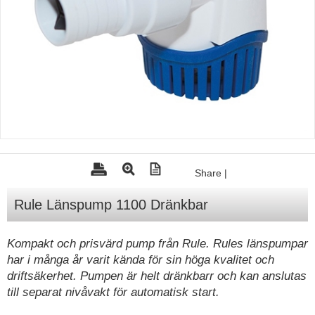
Tohatsu - Utombordare
Minn Kota - elmotorer
TK Trailer
Volvo Penta Servicedelar
Yanmar Servicedelar
Yamaha Servicedelar
Mercury Servicedelar
Share
|
Garmin
Rule Länspump 1100 Dränkbar
Lowrance
Humminbird
Kompakt och prisvärd pump från Rule. Rules länspumpar
har i många år varit kända för sin höga kvalitet och
Simrad
driftsäkerhet. Pumpen är helt dränkbarr och kan anslutas
B&G
till separat nivåvakt för automatisk start.
Båttillbehör