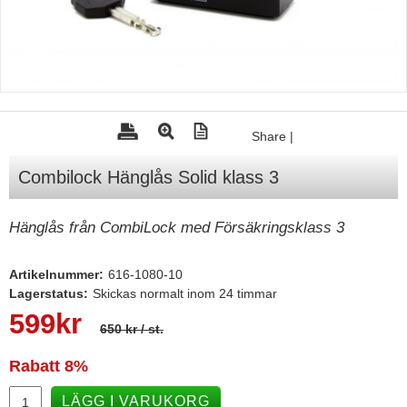
Tohatsu - Utombordare
Minn Kota - elmotorer
TK Trailer
Volvo Penta Servicedelar
Share
|
Yanmar Servicedelar
Combilock Hänglås Solid klass 3
Yamaha Servicedelar
Mercury Servicedelar
Hänglås från CombiLock med Försäkringsklass 3
Garmin
Artikelnummer:
616-1080-10
Lowrance
Lagerstatus:
Skickas normalt inom 24 timmar
Humminbird
599
kr
650 kr
/ st.
Simrad
Rabatt
8%
B&G
Båttillbehör
LÄGG I VARUKORG