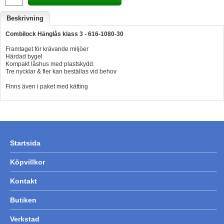
Hummertina
Beskrivning
Varta - Batterier
Combilock Hänglås klass 3 - 616-1080-30
Victron - Batteriladdare
Framtaget för krävande miljöer
Härdad bygel
CTEK - Batteriladdare
Kompakt låshus med plastskydd.
Tre nycklar & fler kan beställas vid behov
Webasto - Dieselvärmare
Finns även i paket med kätting
Kamasa Tools - Verktyg
Calix - Packline - Takboxar
Thule - Takboxar
Startsida
Thule - Lasthållare
Köpvillkor
LAGERRENSING
Kontakt
Begagnade Motorer & Båtar
Butiken
Verkstad