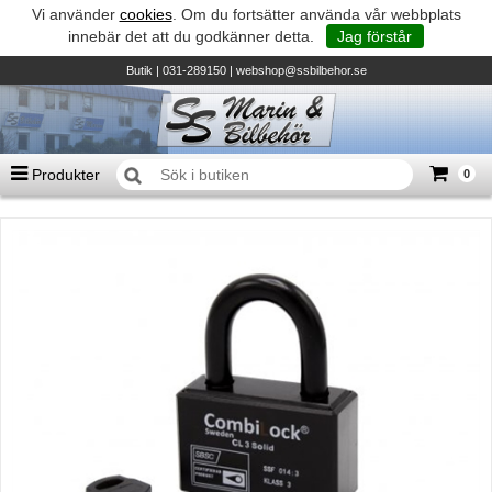
Vi använder
cookies
. Om du fortsätter använda vår webbplats
innebär det att du godkänner detta.
Jag förstår
Butik
| 031-289150 |
webshop@ssbilbehor.se
Produkter
0
Antal varor
0
st
Summa
0 kr
Biltillbehör och reservdelar - BDS
TILL KASSAN
Micore • Båtar
Suzuki - Utombordare
Suzumar - Gummibåtar
Honda - Utombordare
HonWave - Gummibåtar
Honda - Elverk & Pumpar