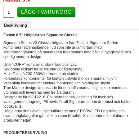
Hummertina
LÄGG I VARUKORG
Varta - Batterier
Beskrivning
Victron - Batteriladdare
Fusion 6,5″ Högtalarpar Signature Classic
CTEK - Batteriladdare
Signature Series V3 Classic-högtalare från Fusion. Signature Serien
kombinerar ett enastående ljud som inte är jämförbart med
Webasto - Dieselvärmare
standardhögtalarna på marknaden tillsammans med pålitlig byggkvalité och
sportig modern design.
Kamasa Tools - Verktyg
Unik ”CURV” kona av slitstarkt kompositväv.
Silk dome diskant för kristallklar ljudåtergivning.
Calix - Packline - Takboxar
Maxeffekt på 230-330W beroende på storlek.
Förseglade komponenter för komplett skydd mot den marina miljön.
Thule - Takboxar
Vattentäta kontakter för enklare montering och överlägset skydd.
True Marine design, anpassade för den tuffa marina miljön, kan monteras
Thule - Lasthållare
utomhus och levereras med tre års garanti.
Designade för ISO12216. En internationell klassning för tryck och
vattengenomträngning. Ett bevis för att Signature-serien är robust och håller
LAGERRENSING
toppkvalité.
Högtalarna finns även i sportutförande med CRGBW LED-belysning och
Begagnade Motorer & Båtar
svarta högtalargaller går att köpa som tillbehör. Se tillbehör och relaterade
produkter nedan.
PRODUKTBESKRVNING