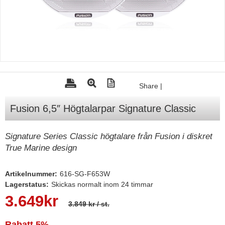
Tohatsu - Utombordare
Minn Kota - elmotorer
TK Trailer
Volvo Penta Servicedelar
Yanmar Servicedelar
Share
|
Yamaha Servicedelar
Fusion 6,5″ Högtalarpar Signature Classic
Mercury Servicedelar
Garmin
Signature Series Classic högtalare från Fusion i diskret
True Marine design
Lowrance
Humminbird
Artikelnummer:
616-SG-F653W
Lagerstatus:
Skickas normalt inom 24 timmar
Simrad
3.649
kr
B&G
3.849 kr
/ st.
Båttillbehör
Rabatt
5%