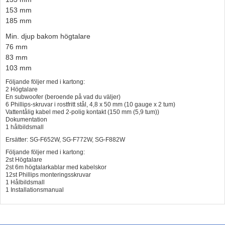
153 mm
185 mm
Min. djup bakom högtalare
76 mm
83 mm
103 mm
Följande följer med i kartong:
2 Högtalare
En subwoofer (beroende på vad du väljer)
6 Phillips-skruvar i rostfritt stål, 4,8 x 50 mm (10 gauge x 2 tum)
Vattentålig kabel med 2-polig kontakt (150 mm (5,9 tum))
Dokumentation
1 hålbildsmall
Ersätter: SG-F652W, SG-F772W, SG-F882W
Följande följer med i kartong:
2st Högtalare
2st 6m högtalarkablar med kabelskor
12st Phillips monteringsskruvar
1 Hålbildsmall
1 Installationsmanual