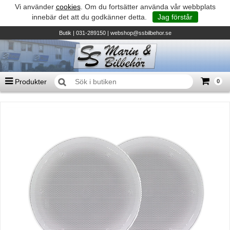
Vi använder
cookies
. Om du fortsätter använda vår webbplats
innebär det att du godkänner detta.
Jag förstår
Butik
| 031-289150 |
webshop@ssbilbehor.se
Produkter
0
Antal varor
0
st
Summa
0 kr
Biltillbehör och reservdelar - BDS
TILL KASSAN
Micore • Båtar
Suzuki - Utombordare
Suzumar - Gummibåtar
Honda - Utombordare
HonWave - Gummibåtar
Honda - Elverk & Pumpar