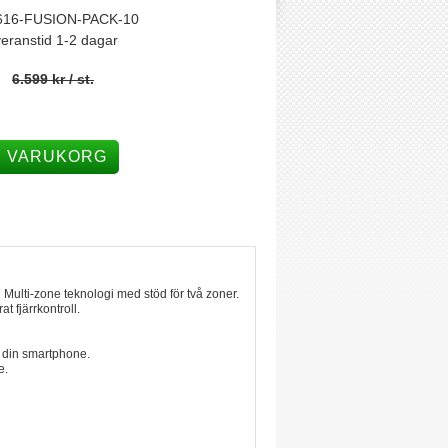
616-FUSION-PACK-10
eranstid 1-2 dagar
6.599 kr
/ st.
I VARUKORG
ulti-zone teknologi med stöd för två zoner.
 fjärrkontroll.
n din smartphone.
e.