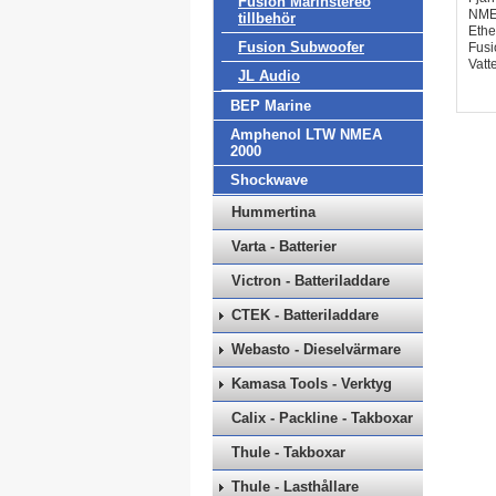
Fusion Marinstereo
NME
tillbehör
Ethe
Fusion Subwoofer
Fusi
Vatt
JL Audio
BEP Marine
Amphenol LTW NMEA
2000
Shockwave
Hummertina
Varta - Batterier
Victron - Batteriladdare
CTEK - Batteriladdare
Webasto - Dieselvärmare
Kamasa Tools - Verktyg
Calix - Packline - Takboxar
Thule - Takboxar
Thule - Lasthållare