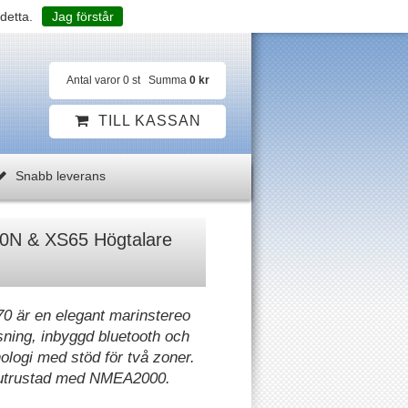
detta.
Jag förstår
Antal varor
0
st
Summa
0 kr
TILL KASSAN
Snabb leverans
0N & XS65 Högtalare
 är en elegant marinstereo
ning, inbyggd bluetooth och
ologi med stöd för två zoner.
utrustad med NMEA2000.