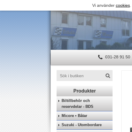
Vi använder
cookies
.
031-28 91 50
Biltillbehör och
reservdelar - BDS
Micore • Båtar
Suzuki - Utombordare