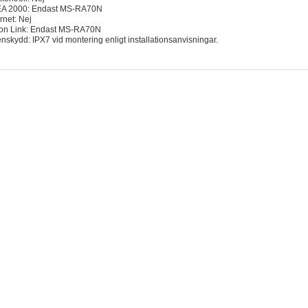
A 2000: Endast MS-RA70N
rnet: Nej
on Link: Endast MS-RA70N
enskydd: IPX7 vid montering enligt installationsanvisningar.