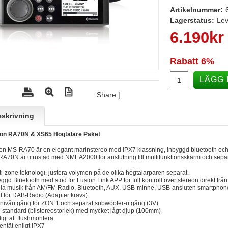
Artikelnummer:
Lagerstatus:
Lev
6.190
kr
Rabatt
6%
LÄGG 
Share
|
skrivning
ion RA70N & XS65 Högtalare Paket
on MS-RA70 är en elegant marinstereo med IPX7 klassning, inbyggd bluetooth och M
A70N är utrustad med NMEA2000 för anslutning till multifunktionsskärm och separat
ti-zone teknologi, justera volymen på de olika högtalarparen separat.
yggd Bluetooth med stöd för Fusion Link APP för full kontroll över stereon direkt frå
la musik från AM/FM Radio, Bluetooth, AUX, USB-minne, USB-ansluten smartphon
d för DAB-Radio (Adapter krävs)
nivåutgång för ZON 1 och separat subwoofer-utgång (3V)
-standard (bilstereostorlek) med mycket lågt djup (100mm)
ligt att flushmontera
tentät enligt IPX7