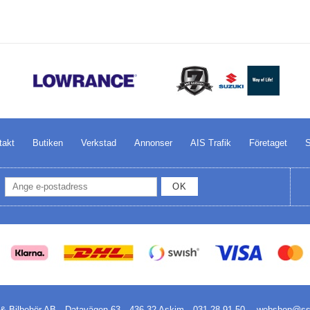
takt
Butiken
Verkstad
Annonser
AIS Trafik
Företaget
S
OK
& Bilbehör AB
Datavägen 63
436 32 Askim
031-28 91 50
webshop@ssb