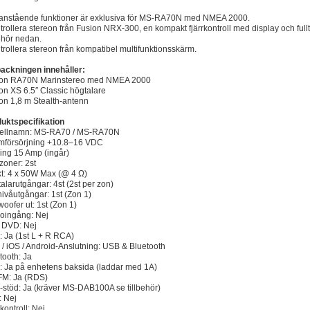
nstående funktioner är exklusiva för MS-RA70N med NMEA 2000.
trollera stereon från Fusion NRX-300, en kompakt fjärrkontroll med display och fullt
behör nedan.
trollera stereon från kompatibel multifunktionsskärm.
ackningen innehåller:
ion RA70N Marinstereo med NMEA 2000
on XS 6.5″ Classic högtalare
on 1,8 m Stealth-antenn
uktspecifikation
ellnamn: MS-RA70 / MS-RA70N
mförsörjning +10.8–16 VDC
ing 15 Amp (ingår)
zoner: 2st
kt: 4 x 50W Max (@ 4 Ω)
alarutgångar: 4st (2st per zon)
ivåutgångar: 1st (Zon 1)
oofer ut: 1st (Zon 1)
oingång: Nej
 DVD: Nej
 Ja (1st L + R RCA)
 / iOS / Android-Anslutning: USB & Bluetooth
tooth: Ja
 Ja på enhetens baksida (laddar med 1A)
FM: Ja (RDS)
stöd: Ja (kräver MS-DAB100A se tillbehör)
 Nej
kontroll: Nej