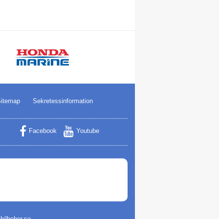
itemap
Sekretessinformation
Facebook
Youtube
ilbehor.se