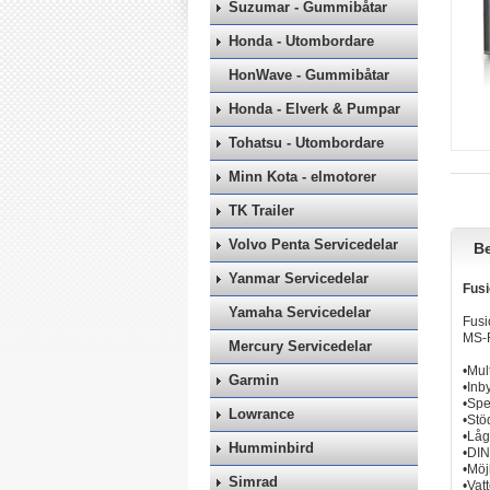
Suzumar - Gummibåtar
Honda - Utombordare
HonWave - Gummibåtar
Honda - Elverk & Pumpar
Tohatsu - Utombordare
Minn Kota - elmotorer
TK Trailer
Volvo Penta Servicedelar
Be
Yanmar Servicedelar
Fus
Yamaha Servicedelar
Fusi
MS-R
Mercury Servicedelar
•Mul
Garmin
•Inb
•Spe
Lowrance
•Stö
•Låg
Humminbird
•DIN
•Möj
Simrad
•Vat