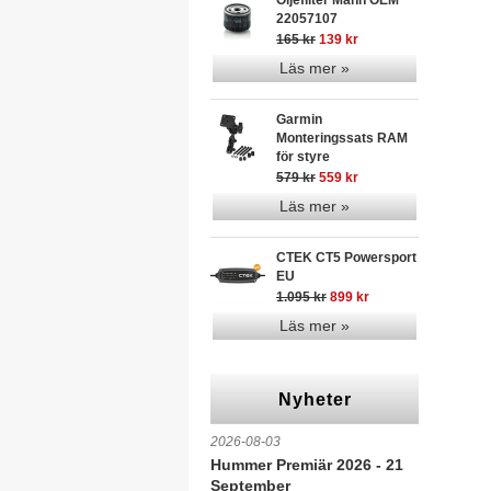
Oljefilter Mann OEM
22057107
165 kr
139 kr
Läs mer »
Garmin
Monteringssats RAM
för styre
579 kr
559 kr
Läs mer »
CTEK CT5 Powersport
EU
1.095 kr
899 kr
Läs mer »
Nyheter
2026-08-03
Hummer Premiär 2026 - 21
September