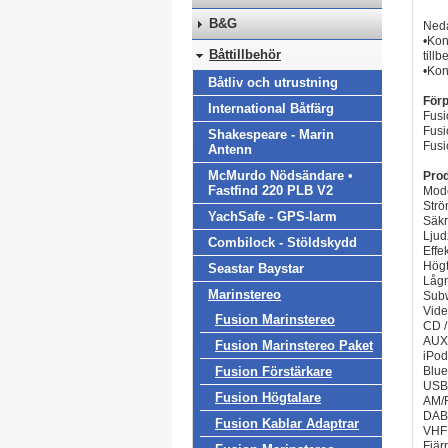
B&G
Neda
•Kon
Båttillbehör
till
•Kon
Båtliv och utrustning
Förp
International Båtfärg
Fus
Fusi
Shakespeare - Marin
Fusi
Antenn
McMurdo Nödsändare •
Prod
Fastfind 220 PLB V2
Mod
Strö
YachSafe - GPS-larm
Säkr
Ljud
Combilock - Stöldskydd
Effe
Högt
Seastar Baystar
Lågn
Marinstereo
Subw
Vide
Fusion Marinstereo
CD /
AUX:
Fusion Marinstereo Paket
iPod
Fusion Förstärkare
Blue
USB:
Fusion Högtalare
AM/
DAB-
Fusion Kablar Adaptrar
VHF:
Fjärr