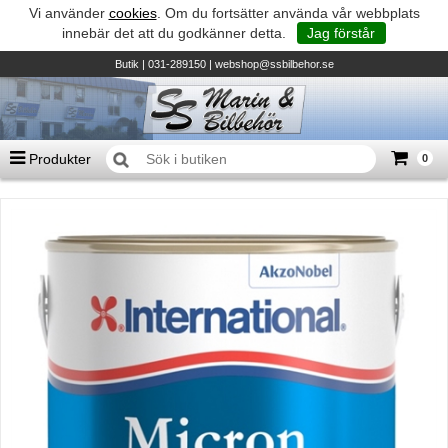
Vi använder
cookies
. Om du fortsätter använda vår webbplats
innebär det att du godkänner detta.
Jag förstår
Butik
| 031-289150 |
webshop@ssbilbehor.se
Produkter
0
Antal varor
0
st
Summa
0 kr
Biltillbehör och reservdelar - BDS
TILL KASSAN
Micore • Båtar
Suzuki - Utombordare
Suzumar - Gummibåtar
Honda - Utombordare
HonWave - Gummibåtar
Honda - Elverk & Pumpar