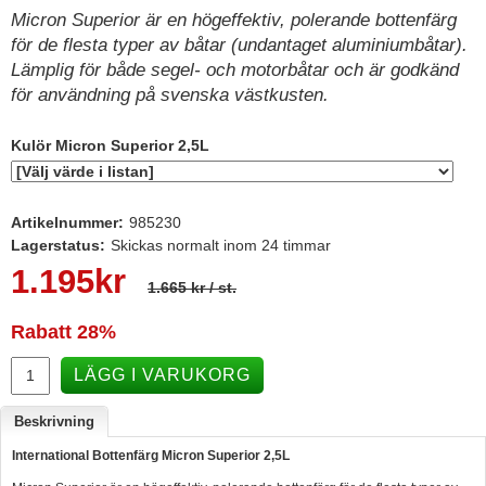
Micron Superior är en högeffektiv, polerande bottenfärg
Hummertina
för de flesta typer av båtar (undantaget aluminiumbåtar).
Varta - Batterier
Lämplig för både segel- och motorbåtar och är godkänd
för användning på svenska västkusten.
Victron - Batteriladdare
CTEK - Batteriladdare
Kulör Micron Superior 2,5L
Webasto - Dieselvärmare
Kamasa Tools - Verktyg
Artikelnummer:
985230
Lagerstatus:
Skickas normalt inom 24 timmar
Calix - Packline - Takboxar
1.195
kr
Thule - Takboxar
1.665 kr
/ st.
Thule - Lasthållare
Rabatt
28%
LAGERRENSING
LÄGG I VARUKORG
Begagnade Motorer & Båtar
Beskrivning
International Bottenfärg Micron Superior 2,5L