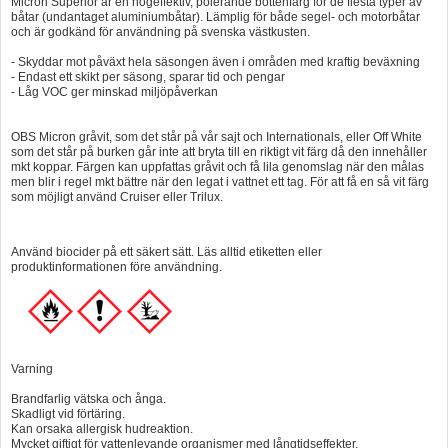
Micron Superior är en högeffektiv, polerande bottenfärg för de flesta typer av
båtar (undantaget aluminiumbåtar). Lämplig för både segel- och motorbåtar
och är godkänd för användning på svenska västkusten.
- Skyddar mot påväxt hela säsongen även i områden med kraftig beväxning
- Endast ett skikt per säsong, sparar tid och pengar
- Låg VOC ger minskad miljöpåverkan
OBS Micron gråvit, som det står på vår sajt och Internationals, eller Off White
som det står på burken går inte att bryta till en riktigt vit färg då den innehåller
mkt koppar. Färgen kan uppfattas gråvit och få lila genomslag när den målas
men blir i regel mkt bättre när den legat i vattnet ett tag. För att få en så vit färg
som möjligt använd Cruiser eller Trilux.
Använd biocider på ett säkert sätt. Läs alltid etiketten eller
produktinformationen före användning.
Varning
Brandfarlig vätska och ånga.
Skadligt vid förtäring.
Kan orsaka allergisk hudreaktion.
Mycket giftigt för vattenlevande organismer med långtidseffekter.