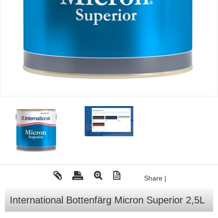
Tohatsu - Utombordare
Minn Kota - elmotorer
TK Trailer
Volvo Penta Servicedelar
Yanmar Servicedelar
Yamaha Servicedelar
Mercury Servicedelar
Garmin
Lowrance
Humminbird
Share
|
Simrad
B&G
International Bottenfärg Micron Superior 2,5L
Båttillbehör