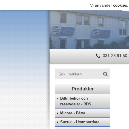
Vi använder
cookies
.
031-28 91 50
Biltillbehör och
reservdelar - BDS
Micore • Båtar
Suzuki - Utombordare