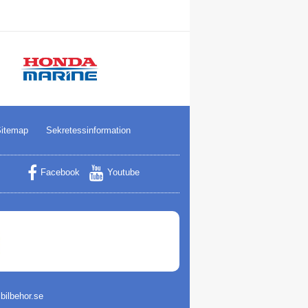
itemap
Sekretessinformation
Facebook
Youtube
ilbehor.se