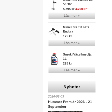
Minn Kota Endura C2
50 36"
5.795 kr
4.790 kr
Läs mer »
Minn Kota Tilt sats
Endura
175 kr
Läs mer »
Suzuki Växelhusolja
1L
225 kr
Läs mer »
Nyheter
2026-08-03
Hummer Premiär 2026 - 21
September