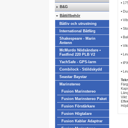
• 17
B&G
• Du
Båttillbehör
• Vi
Båtliv och utrustning
• St
International Båtfärg
• Ba
Shakespeare - Marin
Antenn
• Vi
McMurdo Nödsändare •
Fastfind 220 PLB V2
• Le
YachSafe - GPS-larm
• IP
Combilock - Stöldskydd
• Le
Seastar Baystar
Tekn
Marinstereo
Färg
Kaps
Fusion Marinstereo
Län
Vikt
Fusion Marinstereo Paket
Effe
Höj
Fusion Förstärkare
Fusion Högtalare
Fusion Kablar Adaptrar