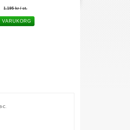
1.195 kr
/ st.
I VARUKORG
SB-C.