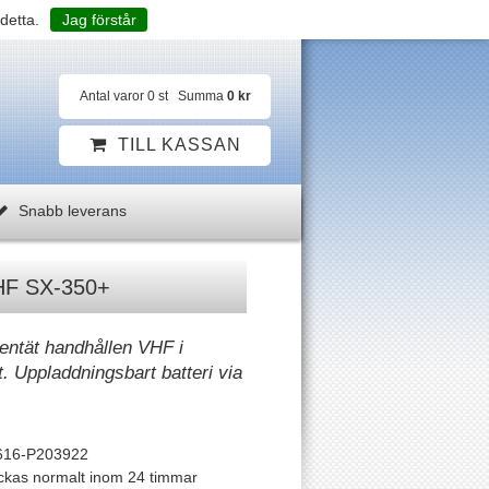
detta.
Jag förstår
Antal varor
0
st
Summa
0 kr
TILL KASSAN
Snabb leverans
HF SX-350+
tentät handhållen VHF i
. Uppladdningsbart batteri via
616-P203922
ckas normalt inom 24 timmar