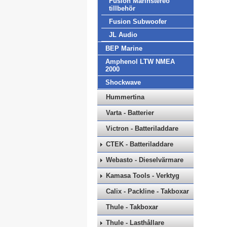
Fusion Marinstereo
tillbehör
Fusion Subwoofer
JL Audio
BEP Marine
Amphenol LTW NMEA
2000
Shockwave
Hummertina
Varta - Batterier
Victron - Batteriladdare
CTEK - Batteriladdare
Webasto - Dieselvärmare
Kamasa Tools - Verktyg
Calix - Packline - Takboxar
Thule - Takboxar
Thule - Lasthållare