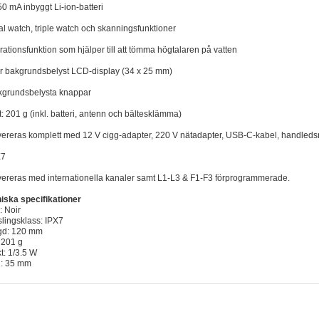
50 mA inbyggt Li-ion-batteri
al watch, triple watch och skanningsfunktioner
brationsfunktion som hjälper till att tömma högtalaren på vatten
or bakgrundsbelyst LCD-display (34 x 25 mm)
kgrundsbelysta knappar
kt: 201 g (inkl. batteri, antenn och bältesklämma)
vereras komplett med 12 V cigg-adapter, 220 V nätadapter, USB-C-kabel, handle
X7
vereras med internationella kanaler samt L1-L3 & F1-F3 förprogrammerade.
iska specifikationer
: Noir
lingsklass: IPX7
gd: 120 mm
: 201 g
kt: 1/3.5 W
d: 35 mm