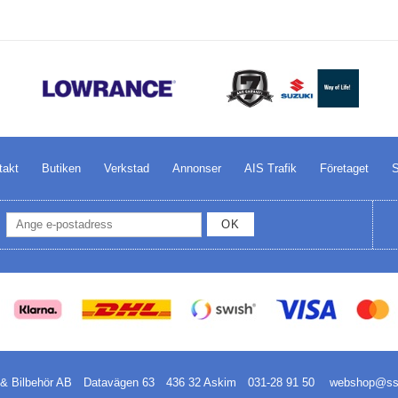
takt
Butiken
Verkstad
Annonser
AIS Trafik
Företaget
S
OK
& Bilbehör AB
Datavägen 63
436 32 Askim
031-28 91 50
webshop@ssb