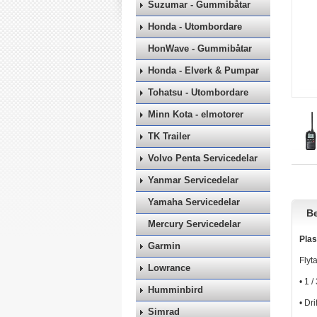
Suzumar - Gummibåtar
Honda - Utombordare
HonWave - Gummibåtar
Honda - Elverk & Pumpar
Tohatsu - Utombordare
Minn Kota - elmotorer
TK Trailer
Volvo Penta Servicedelar
Yanmar Servicedelar
Yamaha Servicedelar
Be
Mercury Servicedelar
Pla
Garmin
Flyt
Lowrance
• 1 
Humminbird
• Dr
Simrad