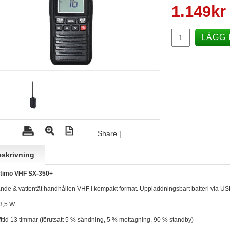
1.149
kr
LÄGG 
Share
|
skrivning
stimo VHF SX-350+
ande & vattentät handhållen VHF i kompakt format. Uppladdningsbart batteri via U
/ 3,5 W
ifttid 13 timmar (förutsatt 5 % sändning, 5 % mottagning, 90 % standby)