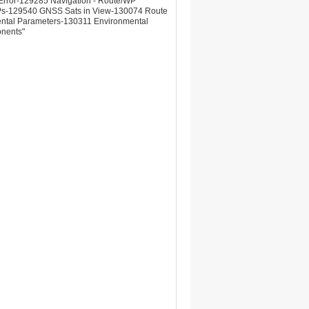
rror-129285 Navigation - Route/WP
Ps-129540 GNSS Sats in View-130074 Route
ntal Parameters-130311 Environmental
onents"