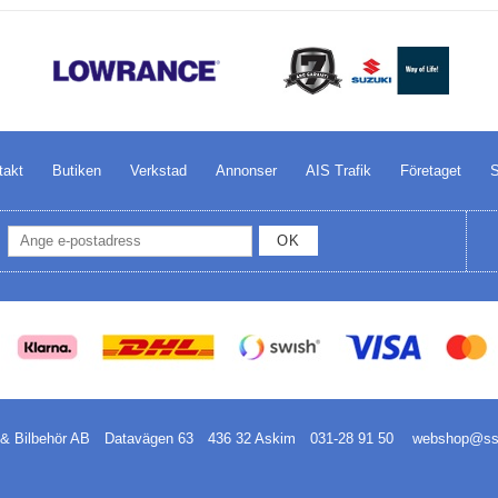
takt
Butiken
Verkstad
Annonser
AIS Trafik
Företaget
S
OK
& Bilbehör AB
Datavägen 63
436 32 Askim
031-28 91 50
webshop@ssb