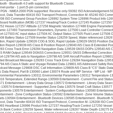
tooth - Bluetooth 4.0 with support for Bluetooth Classic
rnet-portar - 1 port (5-pin connector)
PGN - NMEA 2000 PGN supported: Receive only-59392 ISO Acknowledgement-59
ocol, Data Transfer-60416 ISO Transport Protocol, Connection M.-65240 ISO Co
08 ISO Command Group Function-126992 System Time-126996 Product Info-1269
board Notification (MOB)-127237 Heading/Track Control-127245 Rudder-127250 
52 Heave-127257 Attitude-127258 Magnetic Variation-127488 Engine Parameter
mic-127493 Transmission Parameters, Dynamic-127500 Load Controller Connectio
rt-127503 AC input status-127504 AC Output Status-127505 Fluid Level-127506 D
08 Battery Status-127509 Inverter Status-128259 Speed, Water referenced-128
tion, Rapid Update-129026 COG & SOG, Rapid Update-129029 GNSS Position Dat
tion Report-129039 AIS Class B Position Report-129040 AIS Class B Extended Posi
83 Cross Track Error-129284 Navigation Data-129539 GNSS DOPs-129540 AIS Cl
 RAIM Output-129549 DGNSS Corrections-129551 GNSS Differential Correction 
rt-129794 AIS aids to Navigation-129798 AIS SAR Aircraft Position Report-129801
ted Broadcast Message-129283 Cross Track Error-129284 Navigation Data-129
94 AIS Class A Static and Voyage Related Data-129801 AIS Addressed Safety Re
dcast Message-129808 DSC Call Information-129809 AIS Class B “CS” Static Data 
ic Data Report, Part B-130060 Label-130074 Route and WP Service - WP List - 
ronmental Parameters-130311 Environmental Parameters-130312 Temperature-13
16 Temperature, Extended Range-130569 Entertainment - Current File and Status-
71 Entertainment - Library Data Group-130572 Entertainment - Library Data Sear
-130574 Entertainment - Supported Zone Data-130576 Small Craft Status-130577
onents-130579 Entertainment - System Configuration Status-130580 Entertainmen
rtainment - Zone Configuration Status-130582 Entertainment - Zone Volume Status
ets-130584 Entertainment - Bluetooth Devices-130585 Entertainment - Bluetooth 
ocol, Data Transfer-60416 ISO Transport Protocol, Connection M.-126208 ISO C
93 Heartbeat-126996 Product Info-127237 Heading/Track Control-127250 Vessel
ch Bank Control-128259 Speed, Water referenced-128267 Water Depth-128275 Di