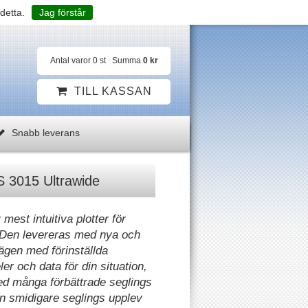
detta.
Jag förstår
Antal varor
0
st
Summa
0 kr
TILL KASSAN
Snabb leverans
 3015 Ultrawide
mest intuitiva plotter för
s. Den levereras med nya och
ägen med förinställda
er och data för din situation,
d många förbättrade seglings
en smidigare seglings upplev