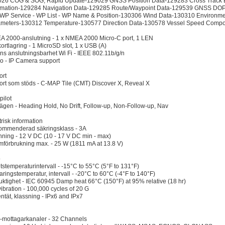
26 COG & SOG, Rapid Update-129029 GNSS Position Data-129283 Cross Track E
rmation-129284 Navigation Data-129285 Route/Waypoint Data-129539 GNSS DO
WP Service - WP List - WP Name & Position-130306 Wind Data-130310 Environme
meters-130312 Temperature-130577 Direction Data-130578 Vessel Speed Comp
 2000-anslutning - 1 x NMEA 2000 Micro-C port, 1 LEN
ortlagring - 1 MicroSD slot, 1 x USB (A)
ns anslutningsbarhet Wi Fi - IEEE 802.11b/g/n
o - IP Camera support
ort
ort som stöds - C-MAP Tile (CMT) Discover X, Reveal X
pilot
lägen - Heading Hold, No Drift, Follow-up, Non-Follow-up, Nav
trisk information
mmenderad säkringsklass - 3A
ning - 12 V DC (10 - 17 V DC min - max)
mförbrukning max. - 25 W (1811 mA at 13.8 V)
ö
tstemperaturintervall - -15°C to 55°C (5°F to 131°F)
aringstemperatur, intervall - -20°C to 60°C (-4°F to 140°F)
fuktighet - IEC 60945 Damp heat 66°C (150°F) at 95% relative (18 hr)
vibration - 100,000 cycles of 20 G
entät, klassning - IPx6 and IPx7
mottagarkanaler - 32 Channels