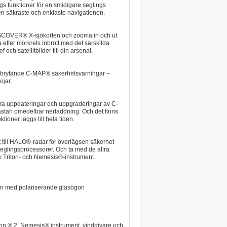
gs funktioner för en smidigare seglings
den säkraste och enklaste navigationen.
DISCOVER® X-sjökorten och zooma in och ut
 efter mörkrets inbrott med det särskilda
och satellitbilder till din arsenal.
anbrytande C-MAP® säkerhetsvarningar –
ojar.
era uppdateringar och uppgraderingar av C-
ästan omedelbar nerladdning. Och det finns
ioner läggs till hela tiden.
t till HALO®-radar för överlägsen säkerhet
eglingsprocessorer. Och ta med de allra
av Triton- och Nemesis®-instrument.
ven med polariserande glasögon
ton ® 2, Nemesis® instrument, vindgivare och