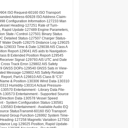
904 ISO Request-60160 ISO Transport
mmanded Address-60928 ISO Address Claim-
98 Configuration Information-127233 Man
Vessel Heading-127251 Rate of Turn-
s, Rapid Update-127489 Engine Parameters,
n State / Control-127501 Binary Status
C Detailed Status-127507 Charger Status-
267 Water Depth-128275 Distance Log-129025
a-129033 Time & Date-129038 AIS Class A
tion Report-129041 AIS aids to Navigation-
ass B Extended Position Report-129545
Receiver Signal-129793 AIS UTC and Date
 Cross Track Error-129802 AIS Safety
539 GNSS DOPs-129540 GNSS Sats in View-
lated Message-129802 AIS Safety Related
Report, Part A-129810 AIS Class B “CS”
WP Name & Position-130306 Wind Data-130310
0313 Humidity-130314 Actual Pressure-
130570 Entertainment - Library Data File-
ch-130573 Entertainment - Supported Source
 Direction Data-130578 Vessel Speed
t - System Configuration Status-130581
-130583 Entertainment - Available Audio EQ
Source StatusTransmit-60160 ISO Transport
ommand Group Function-126992 System Time-
 Heading-127258 Magnetic Variation-127502
stance Log-129025 Position, Rapid Update-