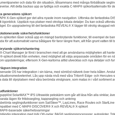
rumentpaneler och data för din situation, tillsammans med många förbättrade seglin
evelse. Allt detta backas upp av tydliga och exakta C-MAP® sjökortsalternativ för 
a generations sjökort
P® X-Gen-sjökort ger det allra nyaste inom navigation. Utforska de fantastiska 
tt ögonblick. Upptäck nya platser med otroliga lokala detaljer. Du kan också utforska
läget. En uppgradering till det fantastiska REVEAL® X lägger till otrolig skuggad relief 
lutionerande säkerhetsfunktioner
n-sjökorten låser också upp en mängd banbrytande funktioner, till exempel de b
da för att automatiskt varna båtägare för faror längre fram, allt från grunt vatten till b
rytande sjökortshantering
X-Chart Manager är först i branschen med att ge användarna möjligheten att hant
-sjökort direkt från enheten, med möjlighet att välja anpassade områden för en n
 om uppdateringar, eftersom X-Gen-kartorna alltid utvecklas och nya detaljer och funkt
lägsen integration
 senaste OS har integration i sin kärna, med sömlöst nätverk över hela båten. Anslu
situationsmedvetenhet. Lås upp nästa nivå med våra Triton® Edge- och Hercules-s
a data till styrplatsen med våra berömda vindgivare, som matas in i vårt sortiment 
udfunktioner
gupplöst SolarMAX™ IPS Ultrawide pekskärm som går att läsa från alla vinklar, ä
parata lägen för fritidssegling, kappsegling och ankring
isbelönta seglingsfunktioner som SailSteer™, LayLines, Race Routes och StartLine
ompatibel med C-MAP® DISCOVER® X och REVEAL® X-sjökort
MAP®-baserade säkerhetsvarningar
llständig integration med HALO®-radar, B&G® seglingsprocessorer, autopiloter, Tri