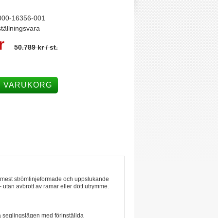
000-16356-001
tällningsvara
r
50.789 kr
/ st.
I VARUKORG
r mest strömlinjeformade och uppslukande
– utan avbrott av ramar eller dött utrymme.
ka seglingslägen med förinställda