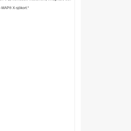
-MAP® X-sjökort.*