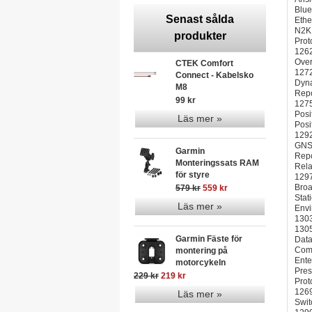
Blue
Senast sålda
Ethe
N2K 
produkter
Prot
1262
Over
CTEK Comfort
1272
Connect - Kabelsko
Dyna
M8
Repo
99 kr
1275
Posi
Läs mer »
Posi
1292
GNSS
Garmin
Repo
Monteringssats RAM
Rela
för styre
1297
Broa
579 kr
559 kr
Stat
Läs mer »
Envi
1303
1305
Garmin Fäste för
Data
Comp
montering på
Ente
motorcykeln
Pres
229 kr
219 kr
Prot
1269
Läs mer »
Swit