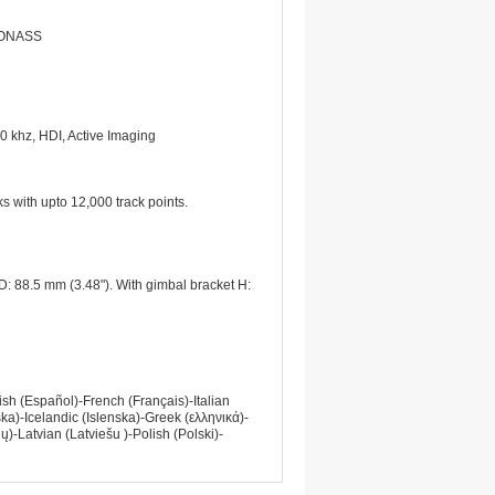
GLONASS
0 khz, HDI, Active Imaging
ks with upto 12,000 track points.
D: 88.5 mm (3.48"). With gimbal bracket H:
h (Español)-French (Français)-Italian
a)-Icelandic (Islenska)-Greek (ελληνικά)-
)-Latvian (Latviešu )-Polish (Polski)-