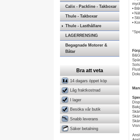
myck
Calix - Packline - Takboxar
• B&
• Nä
Thule - Takboxar
• St
• Ko
Thule - Lasthållare
*Spe
LAGERRENSING
Begagnade Motorer &
Förp
Båtar
B&G 
Spä
Sols
Flus
Bra att veta
Dok
14 dagars öppet köp
Manu
Låg fraktkostnad
Spec
I lager
Disp
Bakg
Besöka vår butik
Skär
Skär
Snabb leverans
Skär
Visn
Säker betalning
Ansl
Ansl