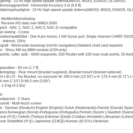
igering - 10 Hz high speed update (internal)WASS, MSAS, EGNOS, GLONASS
tionsnoggrannhet - Horizontal Accuracy 3 m (9.8 ft)
ateringshastighet - 10 Hz high speed update (internal)WASS, MSAS, EGNOS, 
Multifunktionsdisplay
- Receive AIS data over NMEA 2000
pilot - NAC-1, NAC-2, NAC3, NAC-D compatible
tal växling - Czone
odskompatibilitet - One 9 pin Xsonic 1 kW Sonar port. Single channel CHIRP, 50/20
- Internal, 10Hz
ografi - World wide basemap (not for navigation).Detailed chart card required
r - Sirius XM via WM4 module (USA only)
oints, rutter, spår - 6000 waypoints, 500 Routes with 100 max route points, 50 trac
assäker - 50 cm (1.7 ft)
eringstyp - Rear mount (bracket supplied), Bracket mount (bracket optional)
 H x B x D - No Bracket, no suncover W: 390.0 mm (15.55") x H: 170.4 mm (6.71") x 
4 mm (7.10") D:96.5 mm (3.80")
- 1.9 kg (4,2 lbs)
at
ntiperiod - 2 Years
ssnitt - Multi-touch screen
k - German (Deutsch)-English (English)-Dutch (Nederlands)-Danish (Dansk)-Spanis
liano)-Norwegian (Norsk)-Portuguese (Português)-Finnish (Suomi )-Swedish (Svensk
ese (中文)-Turkish (Türkçe)-Estonian (Eesti)-Croatian (Hrvatski)-Lithuanian (Lietuvių
nese Simplified (中文)-Japanese (日本語)-Korean (한국어)-Ukrainian