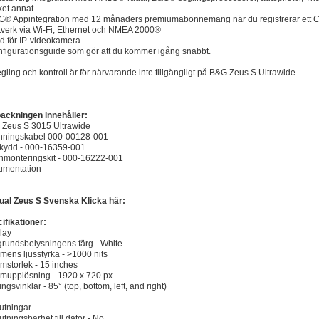
et annat …
G® Appintegration med 12 månaders premiumabonnemang när du registrerar ett C
tverk via Wi-Fi, Ethernet och NMEA 2000®
öd för IP-videokamera
nfigurationsguide som gör att du kommer igång snabbt.
gling och kontroll är för närvarande inte tillgängligt på B&G Zeus S Ultrawide.
ackningen innehåller:
Zeus S 3015 Ultrawide
nningskabel 000-00128-001
kydd - 000-16359-001
hmonteringskit - 000-16222-001
umentation
al Zeus S Svenska Klicka här:
ifikationer:
lay
rundsbelysningens färg - White
mens ljusstyrka - >1000 nits
mstorlek - 15 inches
mupplösning - 1920 x 720 px
ingsvinklar - 85° (top, bottom, left, and right)
utningar
utningsbarhet till dator - No