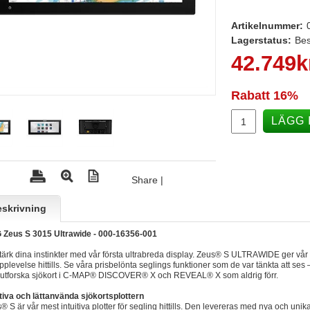
Artikelnummer:
Lagerstatus:
Bes
42.749
k
Rabatt
16%
LÄGG 
Share
|
skrivning
Zeus S 3015 Ultrawide - 000-16356-001
tärk dina instinkter med vår första ultrabreda display. Zeus® S ULTRAWIDE ger vå
pplevelse hittills. Se våra prisbelönta seglings funktioner som de var tänkta att ses 
utforska sjökort i C-MAP® DISCOVER® X och REVEAL® X som aldrig förr.
itiva och lättanvända sjökortsplottern
® S är vår mest intuitiva plotter för segling hittills. Den levereras med nya och uni