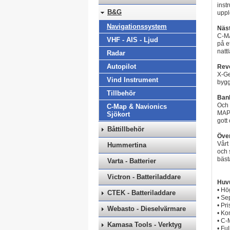
inst
B&G
uppl
Navigationssystem
Näst
C-MA
VHF - AIS - Ljud
på e
natt
Radar
Autopilot
Revo
X-Ge
Vind Instrument
bygg
Tillbehör
Banb
Och 
C-Map & Navionics
MAP®
Sjökort
gott
Båttillbehör
Över
Vårt
Hummertina
och 
bäst
Varta - Batterier
Victron - Batteriladdare
Huv
• Hö
CTEK - Batteriladdare
• Se
• Pr
Webasto - Dieselvärmare
• K
• C-
Kamasa Tools - Verktyg
• Fu