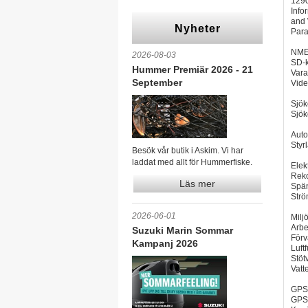
1290
Info
and 
Nyheter
Para
NMEA
2026-08-03
SD-k
Hummer Premiär 2026 - 21
Vara
September
Vide
Sjök
Sjök
Auto
Styr
Besök vår butik i Askim. Vi har
laddat med allt för Hummerfiske.
Elek
Reko
Läs mer
Spän
Strö
2026-06-01
Milj
Arbe
Suzuki Marin Sommar
Förv
Kampanj 2026
Luft
Stöt
Vatt
GPS
GPS-