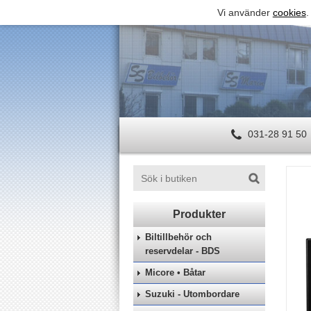
Vi använder
cookies
.
031-28 91 50
Biltillbehör och
reservdelar - BDS
Micore • Båtar
Suzuki - Utombordare