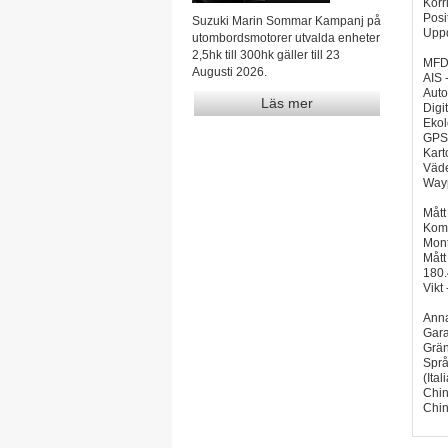
Korr
Posi
Suzuki Marin Sommar Kampanj på
Uppd
utombordsmotorer utvalda enheter
2,5hk till 300hk gäller till 23
MFD-
Augusti 2026.
AIS 
Auto
Läs mer
Digi
Ekol
GPS 
Kart
Väde
Wayp
Mått
Komp
Mont
Mått
180.
Vikt 
Ann
Gara
Grän
Språ
(Ita
Chin
Chi