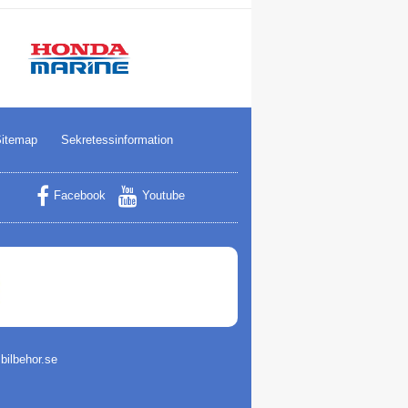
itemap
Sekretessinformation
Facebook
Youtube
ilbehor.se