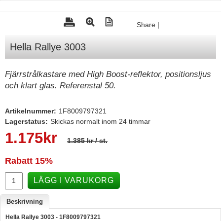
Tohatsu - Utombordare
Share
|
Minn Kota - elmotorer
Hella Rallye 3003
TK Trailer
Volvo Penta Servicedelar
Fjärrstrålkastare med High Boost-reflektor, positionsljus
Yanmar Servicedelar
och klart glas. Referenstal 50.
Yamaha Servicedelar
Artikelnummer:
1F8009797321
Mercury Servicedelar
Lagerstatus:
Skickas normalt inom 24 timmar
Garmin
1.175
kr
1.385 kr
/ st.
Lowrance
Rabatt
15%
Humminbird
LÄGG I VARUKORG
Simrad
B&G
Beskrivning
Båttillbehör
Hella Rallye 3003 - 1F8009797321