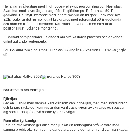
Hella fjärrstrålkastare med High Boost-reflektor, positionsljus och klart glas.
Hummertina
Svart hus med silverfärgad sarg. För H1-glödlampa. Referenstal 50. E-
godkänd. Helt nytt utförande med längre räckvid än tidigare. Tack vare nya
Varta - Batterier
ECE-regler är det nu möjligt att få extraljus med referenstal 50 E-godkända
och därmed tillåtna att använda. Kan valfritt användas med eller utan
Victron - Batteriladdare
positionsljus*. Stående montering.
CTEK - Batteriladdare
* Godkänt som positionsljus endast om strålkastaren placeras och används
enligt gällande reglemente.
Webasto - Dieselvärmare
För 12v eller 24v glödlampa H1 55w/70w (ingår ej). Positions ljus W5W (ingår
ej).
Kamasa Tools - Verktyg
Calix - Packline - Takboxar
Thule - Takboxar
Thule - Lasthållare
Bra att veta om extraljus.
LAGERRENSING
Fjärrljus
Ger en ljusbild med samma karaktär som vanligt helljus, men med större bredd
Begagnade Motorer & Båtar
och längre räckvidd. Fjärrljus är den vanligaste typen av extraljus och passar
dig som färdas på omväxlande typer av vägar.
Runt eller fyrkantigt
En rund strålkastare ger alltid mer ljus än en rektangulär strålkastare med
samma bredd, eftersom den rektangulära egentligen är en rund där man kapat