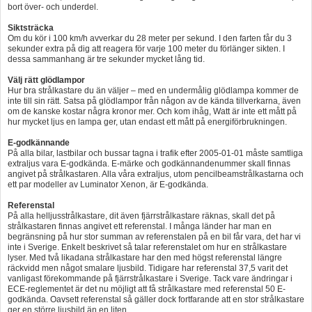
bort över- och underdel.
Siktsträcka
Om du kör i 100 km/h avverkar du 28 meter per sekund. I den farten får du 3
sekunder extra på dig att reagera för varje 100 meter du förlänger sikten. I
dessa sammanhang är tre sekunder mycket lång tid.
Välj rätt glödlampor
Hur bra strålkastare du än väljer – med en undermålig glödlampa kommer de
inte till sin rätt. Satsa på glödlampor från någon av de kända tillverkarna, även
om de kanske kostar några kronor mer. Och kom ihåg, Watt är inte ett mått på
hur mycket ljus en lampa ger, utan endast ett mått på energiförbrukningen.
E-godkännande
På alla bilar, lastbilar och bussar tagna i trafik efter 2005-01-01 måste samtliga
extraljus vara E-godkända. E-märke och godkännandenummer skall finnas
angivet på strålkastaren. Alla våra extraljus, utom pencilbeamstrålkastarna och
ett par modeller av Luminator Xenon, är E-godkända.
Referenstal
På alla helljusstrålkastare, dit även fjärrstrålkastare räknas, skall det på
strålkastaren finnas angivet ett referenstal. I många länder har man en
begränsning på hur stor summan av referenstalen på en bil får vara, det har vi
inte i Sverige. Enkelt beskrivet så talar referenstalet om hur en strålkastare
lyser. Med två likadana strålkastare har den med högst referenstal längre
räckvidd men något smalare ljusbild. Tidigare har referenstal 37,5 varit det
vanligast förekommande på fjärrstrålkastare i Sverige. Tack vare ändringar i
ECE-reglementet är det nu möjligt att få strålkastare med referenstal 50 E-
godkända. Oavsett referenstal så gäller dock fortfarande att en stor strålkastare
ger en större ljusbild än en liten.