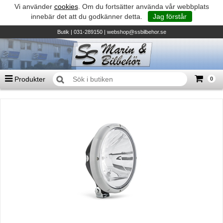
Vi använder
cookies
. Om du fortsätter använda vår webbplats
innebär det att du godkänner detta.
Jag förstår
Butik
| 031-289150 |
webshop@ssbilbehor.se
Produkter
0
Antal varor
0
st
Summa
0 kr
Biltillbehör och reservdelar - BDS
TILL KASSAN
Micore • Båtar
Suzuki - Utombordare
Suzumar - Gummibåtar
Honda - Utombordare
HonWave - Gummibåtar
Honda - Elverk & Pumpar