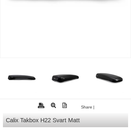
Tohatsu - Utombordare
Minn Kota - elmotorer
TK Trailer
Volvo Penta Servicedelar
Yanmar Servicedelar
Yamaha Servicedelar
Mercury Servicedelar
Garmin
Lowrance
Humminbird
Share
|
Simrad
B&G
Calix Takbox H22 Svart Matt
Båttillbehör