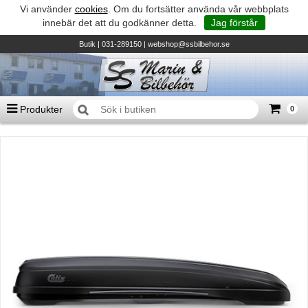
Vi använder
cookies
. Om du fortsätter använda vår webbplats
innebär det att du godkänner detta.
Jag förstår
Butik
| 031-289150 |
webshop@ssbilbehor.se
Produkter
0
Antal varor
0
st
Summa
0 kr
Biltillbehör och reservdelar - BDS
TILL KASSAN
Micore • Båtar
Suzuki - Utombordare
Suzumar - Gummibåtar
Honda - Utombordare
HonWave - Gummibåtar
Honda - Elverk & Pumpar