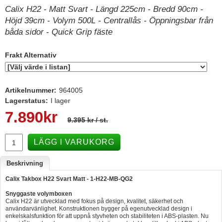
Calix H22 - Matt Svart - Längd 225cm - Bredd 90cm -
Hummertina
Höjd 39cm - Volym 500L - Centrallås - Öppningsbar från
Varta - Batterier
båda sidor - Quick Grip fäste
Victron - Batteriladdare
Frakt Alternativ
CTEK - Batteriladdare
Webasto - Dieselvärmare
Artikelnummer:
964005
Kamasa Tools - Verktyg
Lagerstatus:
I lager
7.890
kr
Calix - Packline - Takboxar
9.395 kr
/ st.
Thule - Takboxar
LÄGG I VARUKORG
Thule - Lasthållare
Beskrivning
LAGERRENSING
Calix Takbox H22 Svart Matt - 1-H22-MB-QG2
Begagnade Motorer & Båtar
Snyggaste volymboxen
Calix H22 är utvecklad med fokus på design, kvalitet, säkerhet och
användarvänlighet. Konstruktionen bygger på egenutvecklad design i
enkelskalsfunktion för att uppnå styvheten och stabiliteten i ABS-plasten. Nu