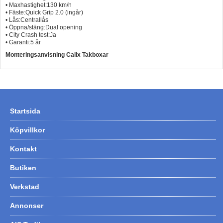
• Maxhastighet:130 km/h
• Fäste:Quick Grip 2.0 (ingår)
• Lås:Centrallås
• Öppna/stäng:Dual opening
• City Crash test:Ja
• Garanti:5 år
Monteringsanvisning Calix Takboxar
Startsida
Köpvillkor
Kontakt
Butiken
Verkstad
Annonser