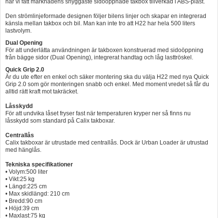
har vi fått marknadens snyggaste sidoöppnade takbox tillverkad i ABS-plast.
Den strömlinjeformade designen följer bilens linjer och skapar en integrerad
känsla mellan takbox och bil. Man kan inte tro att H22 har hela 500 liters
lastvolym.
Dual Opening
För att underlätta användningen är takboxen konstruerad med sidoöppning
från bägge sidor (Dual Opening), integrerat handtag och låg lasttröskel.
Quick Grip 2.0
Är du ute efter en enkel och säker montering ska du välja H22 med nya Quick
Grip 2.0 som gör monteringen snabb och enkel. Med moment vredet så får du
alltid rätt kraft mot takräcket.
Låsskydd
För att undvika låset fryser fast när temperaturen kryper ner så finns nu
låsskydd som standard på Calix takboxar.
Centrallås
Calix takboxar är utrustade med centrallås. Dock är Urban Loader är utrustad
med hänglås.
Tekniska specifikationer
• Volym:500 liter
• Vikt:25 kg
• Längd:225 cm
• Max skidlängd: 210 cm
• Bredd:90 cm
• Höjd:39 cm
• Maxlast:75 kg