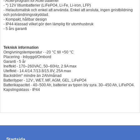
- AGM-program för AGM batterier
- *) 12V litiumbatterier (LiFePO4, Li-Fe, Li-iron, LFP)
- Helautomatisk och enkel att använda. Enkel att ansluta, ingen gnistbildning
och polvändningsskyddad.
- Kompakt, hållbar design
- IP44-klassad vilket gör den lämplig för utomhusbruk
- 5 års garanti
Teknisk information
Omgivningstemperatur - -20 °C till +50 °C
Placering - Inbyggd/Ombord
Garanti - 5 år
Ineffekt - 170–260VAC, 50–60Hz, 2.9A max
Uteffekt - 14.4/14.7/13.8/15.8V, 25A max
Backström* mindre än 2Ah/månad
Batterityper - 12V:, WET, MF, AGM, GEL, LiFePO4
Batterikapacitet - 40–500 Ah, batterier av typen bly syra. 30–450 Ah, LiFePO4.
Kapslingsklass - IP44
Startsida