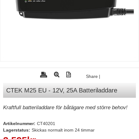
Tohatsu - Utombordare
Minn Kota - elmotorer
TK Trailer
Volvo Penta Servicedelar
Yanmar Servicedelar
Yamaha Servicedelar
Mercury Servicedelar
Share
|
Garmin
CTEK M25 EU - 12V, 25A Batteriladdare
Lowrance
Humminbird
Kraftfull batteriladdare för båtägare med större behov!
Simrad
Artikelnummer:
CT40201
B&G
Lagerstatus:
Skickas normalt inom 24 timmar
Båttillbehör