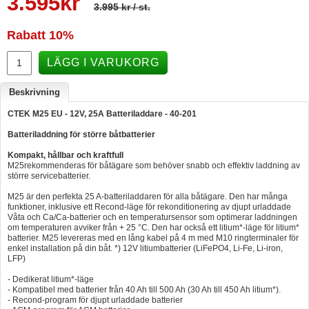
3.595
kr
3.995 kr
/ st.
Hummertina
Rabatt
10%
Varta - Batterier
LÄGG I VARUKORG
Victron - Batteriladdare
CTEK - Batteriladdare
Beskrivning
Webasto - Dieselvärmare
CTEK M25 EU - 12V, 25A Batteriladdare - 40-201
Kamasa Tools - Verktyg
Batteriladdning för större båtbatterier
Kompakt, hållbar och kraftfull
Calix - Packline - Takboxar
M25rekommenderas för båtägare som behöver snabb och effektiv laddning av
större servicebatterier.
Thule - Takboxar
M25 är den perfekta 25 A-batteriladdaren för alla båtägare. Den har många
Thule - Lasthållare
funktioner, inklusive ett Recond-läge för rekonditionering av djupt urladdade
Våta och Ca/Ca-batterier och en temperatursensor som optimerar laddningen
LAGERRENSING
om temperaturen avviker från + 25 °C. Den har också ett litium*-­läge för ­litium*
batterier. M25 levereras med en lång kabel på 4 m med M10 ringterminaler för
enkel ­installation på din båt. *) 12V litiumbatterier (LiFePO4, Li-Fe, Li-iron,
Begagnade Motorer & Båtar
LFP)
- Dedikerat litium*-läge
- Kompatibel med batterier från 40 Ah till 500 Ah (30 Ah till 450 Ah litium*).
- Recond-program för djupt urladdade batterier