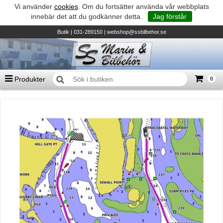
Vi använder
cookies
. Om du fortsätter använda vår webbplats
innebär det att du godkänner detta.
Jag förstår
Butik
| 031-289150 |
webshop@ssbilbehor.se
Produkter
0
Antal varor
0
st
Summa
0 kr
Biltillbehör och reservdelar - BDS
TILL KASSAN
Micore • Båtar
Suzuki - Utombordare
Suzumar - Gummibåtar
Honda - Utombordare
HonWave - Gummibåtar
Honda - Elverk & Pumpar