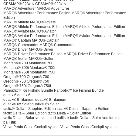
GPSMAP® 923xsv GPSMAP® 923xsv
MARQ® Adventurer MARQ® Adventurer
MARQ® Adventurer Performance Edition MARQ® Adventurer Performance
Edition
MARQ® Athlete MARQ® Athlete
MARQ® Athlete Performance Edition MARQ® Athlete Performance Edition
MARQ® Aviator MARQ® Aviator
MARQ® Aviator Performance Edition MARQ® Aviator Performance Edition
MARQ® Captain MARQ® Captain
MARQ® Commander MARQ® Commander
MARQ® Driver MARQ® Driver
MARQ® Driver Performance Edition MARQ® Driver Performance Edition
MARQ® Golfer MARQ® Golfer
Montana® 700 Montana® 700
Montana® 700i Montana® 700i
Montana® 750i Montana® 750i
Oregon® 700 Oregon® 700
Oregon® 750 Oregon® 750
Oregon® 750t Oregon® 750t
Panoptix™ Ice Fishing Bundle Panoptix™ Ice Fishing Bundle
quatix 6 quatix 6
quatix® 6 Titanium quatix® 6 Titanium
quatix® 6x Solar quatix® 6x Solar
tactix® Delta – Sapphire Edition tactix® Delta – Sapphire Edition
tactix Delta – Solar Edition tactix Delta – Solar Edition
tactix Delta – Solar-version med ballistik tactix Delta – Solar-version med
ballistik
Volvo Penta Glass Cockpit-system Volvo Penta Glass Cockpit-system