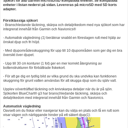
Sjökort för alla Garmin microSD/SD kompatibla enheter. Se kompatibla
enheter i listan nederst på sidan. Levereras på microSD med SD korts
adapter.
Förstklassiga sjökort
- Branschledande täckning, skärpa och detaljrikedom med nya sjökort som har
integrerat innehåll från Garmin och Navionics®
- Automatisk vägledning
(1)
beräknar snabbt en föreslagen rutt med hjälp av
önskat djup och fri höjd.
- Med djupområdesskuggning för upp till 10 djupområden som ger dig en bra
översikt över djupet.
- Upp till 30 cm konturer (1 fot) ger en mer korrekt återgivning av
bottenstrukturen för förbättrade fiskekort.
- För att ge dig en tydlig bild av vilka grund du ska undvika kan funktionen
skuggning för grunt vatten användas för att skugga djup som du själv valt.
Upplev oöverträffad täckning och knivskarpa detaljer när du är på sjön.
Sjökorten BlueChart® g3 har branschledande täckning, skärpa och
detaljrikedom med integrerat innehåll från Garmin och Navionics.
Automatisk vägledning
Oavsett om du fiskar eller navigerar kan du välja en plats och få en rutt som
visar vägen och närliggande hinder på ett säkert djup
(1)
.