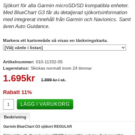
Sjökort för alla Garmin microSD/SD kompatibla enheter.
Hummertina
Med BlueChart G3 får du detaljerad sjökortsinformation
Varta - Batterier
med integrerat innehåll från Garmin och Navionics. Samt
även Auto Guidance.
Victron - Batteriladdare
CTEK - Batteriladdare
Markera ett kartområde så visas en täckningskarta.
Webasto - Dieselvärmare
Kamasa Tools - Verktyg
Artikelnummer:
010-11332-05
Lagerstatus:
Skickas normalt inom 24 timmar
Calix - Packline - Takboxar
1.695
kr
Thule - Takboxar
1.899 kr
/ st.
Thule - Lasthållare
Rabatt
11%
LAGERRENSING
LÄGG I VARUKORG
Begagnade Motorer & Båtar
Beskrivning
Garmin BlueChart G3 sjökort REGULAR