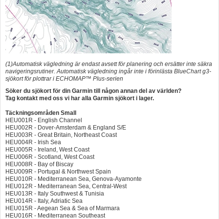
(1)Automatisk vägledning är endast avsett för planering och ersätter inte säkra
navigeringsrutiner. Automatisk vägledning ingår inte i förinlästa BlueChart g3-
sjökort för plottrar i ECHOMAP™ Plus-serien
Söker du sjökort för din Garmin till någon annan del av världen?
Tag kontakt med oss vi har alla Garmin sjökort i lager.
Täckningsområden Small
HEU001R - English Channel
HEU002R - Dover-Amsterdam & England S/E
HEU003R - Great Britain, Northeast Coast
HEU004R - Irish Sea
HEU005R - Ireland, West Coast
HEU006R - Scotland, West Coast
HEU008R - Bay of Biscay
HEU009R - Portugal & Northwest Spain
HEU010R - Mediterranean Sea, Genova-Ayamonte
HEU012R - Mediterranean Sea, Central-West
HEU013R - Italy Southwest & Tunisia
HEU014R - Italy, Adriatic Sea
HEU015R - Aegean Sea & Sea of Marmara
HEU016R - Mediterranean Southeast