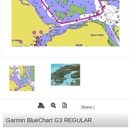
Tohatsu - Utombordare
Minn Kota - elmotorer
TK Trailer
Volvo Penta Servicedelar
Yanmar Servicedelar
Yamaha Servicedelar
Mercury Servicedelar
Garmin
Lowrance
Humminbird
Share
|
Simrad
B&G
Garmin BlueChart G3 REGULAR
Båttillbehör