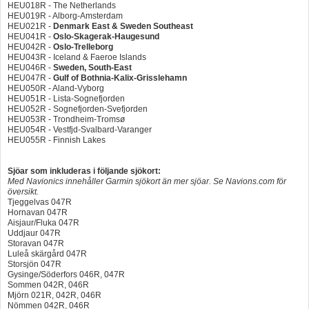
HEU018R - The Netherlands
HEU019R - Alborg-Amsterdam
HEU021R -
Denmark East & Sweden Southeast
HEU041R -
Oslo-Skagerak-Haugesund
HEU042R -
Oslo-Trelleborg
HEU043R - Iceland & Faeroe Islands
HEU046R -
Sweden, South-East
HEU047R -
Gulf of Bothnia-Kalix-Grisslehamn
HEU050R - Aland-Vyborg
HEU051R - Lista-Sognefjorden
HEU052R - Sognefjorden-Svefjorden
HEU053R - Trondheim-Tromsø
HEU054R - Vestfjd-Svalbard-Varanger
HEU055R - Finnish Lakes
Sjöar som inkluderas i följande sjökort:
Med Navionics innehåller Garmin sjökort än mer sjöar. Se Navions.com för
översikt.
Tjeggelvas 047R
Hornavan 047R
Aisjaur/Fluka 047R
Uddjaur 047R
Storavan 047R
Luleå skärgård 047R
Storsjön 047R
Gysinge/Söderfors 046R, 047R
Sommen 042R, 046R
Mjörn 021R, 042R, 046R
Nömmen 042R, 046R