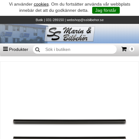
Vi använder
cookies
. Om du fortsätter använda vår webbplats
innebär det att du godkänner detta.
Jag förstår
Butik
| 031-289150 |
webshop@ssbilbehor.se
Produkter
0
Antal varor
0
st
Summa
0 kr
Biltillbehör och reservdelar - BDS
TILL KASSAN
Micore • Båtar
Suzuki - Utombordare
Suzumar - Gummibåtar
Honda - Utombordare
HonWave - Gummibåtar
Honda - Elverk & Pumpar