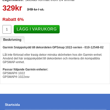
329
kr
Hummertina
349 kr
/ st.
Varta - Batterier
Rabatt
6%
Victron - Batteriladdare
LÄGG I VARUKORG
CTEK - Batteriladdare
Webasto - Dieselvärmare
Beskrivning
Garmin Snäppskydd till dekordelen GPSmap 1022-serien - 010-12548-02
Kamasa Tools - Verktyg
Låt inte förlorad eller trasig dekor minska skönheten hos din Garmin-enhet.
Calix - Packline - Takboxar
Använd det här snäppskyddet till dekordelen och montera din kompatibla
GPSMAP-enhet.
Thule - Takboxar
Passar följande Garmin enheter:
Thule - Lasthållare
GPSMAP® 1022
GPSMAP® 1022xsv
LAGERRENSING
Begagnade Motorer & Båtar
Startsida