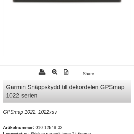
Tohatsu - Utombordare
Minn Kota - elmotorer
TK Trailer
Volvo Penta Servicedelar
Yanmar Servicedelar
Yamaha Servicedelar
Mercury Servicedelar
Share
|
Garmin
Garmin Snäppskydd till dekordelen GPSmap
Lowrance
1022-serien
Humminbird
Simrad
GPSmap 1022, 1022xsv
B&G
Artikelnummer:
010-12548-02
Båttillbehör
Lagerstatus:
Skickas normalt inom 24 timmar