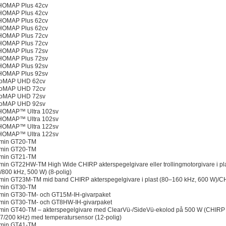
OMAP Plus 42cv
OMAP Plus 42cv
OMAP Plus 62cv
OMAP Plus 62cv
OMAP Plus 72cv
OMAP Plus 72cv
OMAP Plus 72sv
OMAP Plus 72sv
OMAP Plus 92sv
OMAP Plus 92sv
oMAP UHD 62cv
oMAP UHD 72cv
oMAP UHD 72sv
oMAP UHD 92sv
OMAP™ Ultra 102sv
OMAP™ Ultra 102sv
OMAP™ Ultra 122sv
OMAP™ Ultra 122sv
min GT20-TM
min GT20-TM
min GT21-TM
in GT22HW-TM High Wide CHIRP akterspegelgivare eller trollingmotorgivare i p
/800 kHz, 500 W) (8-polig)
in GT23M-TM mid band CHIRP akterspegelgivare i plast (80–160 kHz, 600 W)/CHI
min GT30-TM
min GT30-TM- och GT15M-IH-givarpaket
min GT30-TM- och GT8HW-IH-givarpaket
in GT40-TM – akterspegelgivare med ClearVü-/SideVü-ekolod på 500 W (CHIRP 45
7/200 kHz) med temperatursensor (12-polig)
min GT41-TM