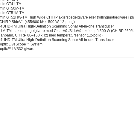
min GT41-TM
min GT50M-TM
min GT51M-TM
in GT52HW-TM High Wide CHIRP akterspegelgivare eller trollingmotorgivare i p
CHIRP SideVü (455/800 kHz, 500 W, 12-polig)
UHD-TM Ultra High-Definition Scanning Sonar All-in-one Transducer
M-TM – akterspegelgivare med ClearVü-/SideVü-ekolod på 500 W (CHIRP 260/455 
lanband, CHIRP 80–160 kHz) med temperatursensor (12-polig)
UHD-TM Ultra High-Definition Scanning Sonar All-in-one Transducer
optix LiveScope™ System
optix™ LVS32-givare