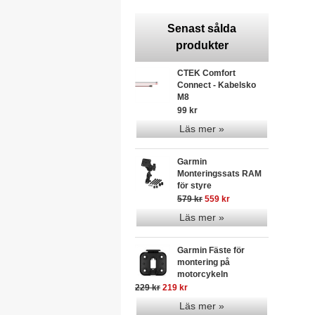
Senast sålda
produkter
CTEK Comfort
Connect - Kabelsko
M8
99 kr
Läs mer »
Garmin
Monteringssats RAM
för styre
579 kr
559 kr
Läs mer »
Garmin Fäste för
montering på
motorcykeln
229 kr
219 kr
Läs mer »