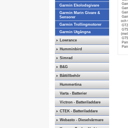
Gar
Garmin Ekolodsgivare
Gar
Gar
Garmin Marin Givare &
Garm
Sensorer
och 
Garmin Trollingmotorer
GT24
GT51
Garmin Utgångna
(mel
GT54
Lowrance
Pan
Pan
Humminbird
Simrad
B&G
Båttillbehör
Hummertina
Varta - Batterier
Victron - Batteriladdare
CTEK - Batteriladdare
Webasto - Dieselvärmare