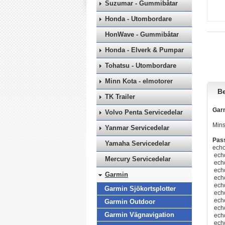
Suzumar - Gummibåtar
Honda - Utombordare
HonWave - Gummibåtar
Honda - Elverk & Pumpar
Tohatsu - Utombordare
Minn Kota - elmotorer
Be
TK Trailer
Garm
Volvo Penta Servicedelar
Mins
Yanmar Servicedelar
Pass
Yamaha Servicedelar
ech
ech
Mercury Servicedelar
ech
ech
Garmin
ech
ech
Garmin Sjökortsplotter
ech
ech
Garmin Outdoor
ech
Garmin Vägnavigation
ech
ech