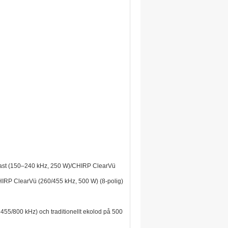
last (150–240 kHz, 250 W)/CHIRP ClearVü
RP ClearVü (260/455 kHz, 500 W) (8-polig)
5/800 kHz) och traditionellt ekolod på 500