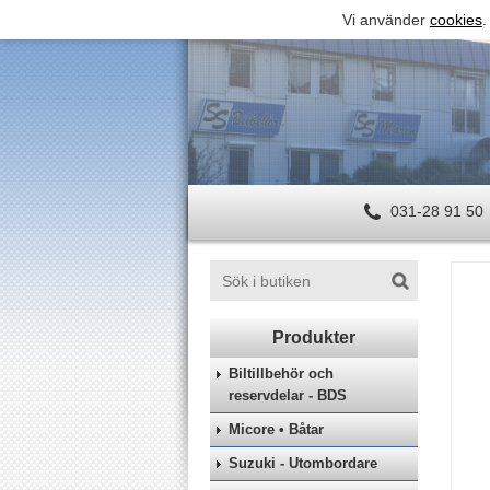
Vi använder
cookies
.
031-28 91 50
Biltillbehör och
reservdelar - BDS
Micore • Båtar
Suzuki - Utombordare