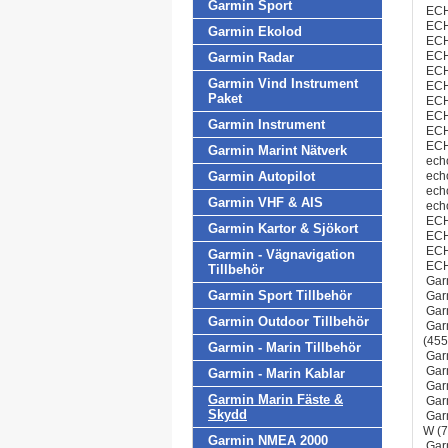
Garmin Sport
ECH
ECH
Garmin Ekolod
ECH
ECH
Garmin Radar
ECH
Garmin Vind Instrument
ECH
Paket
ECH
ECH
Garmin Instrument
ECH
ECH
Garmin Marint Nätverk
ech
Garmin Autopilot
ech
ech
Garmin VHF & AIS
ech
ECH
Garmin Kartor & Sjökort
ECH
ECH
Garmin - Vägnavigation
ECH
Tillbehör
Gar
Garmin Sport Tillbehör
Gar
Gar
Garmin Outdoor Tillbehör
Garm
(455
Garmin - Marin Tillbehör
Garm
Gar
Garmin - Marin Kablar
Gar
Garmin Marin Fäste &
Gar
Skydd
Garm
W (7
Garmin NMEA 2000
Gar