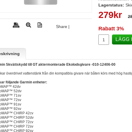
Lagerstatus:
Ski
279
kr
28
Share
|
Rabatt
3%
LÄGG 
skrivning
in Skvättskydd till GT aktermonterade Ekolodsgivare -010-12406-00
kar överdrivet vattenstänk från din kompatibla givare när båten körs med hög hasti
ar följande Garmin enheter:
oMAP™ 42dv
oMAP™ 52dv
oMAP™ 71sv
oMAP™ 72sv
oMAP™ 91sv
oMAP™ 92sv
oMAP™ CHIRP 42cv
oMAP™ CHIRP 52dv
oMAP™ CHIRP 72cv
oMAP™ CHIRP 72sv
oMAP™ CHIRP 92sv