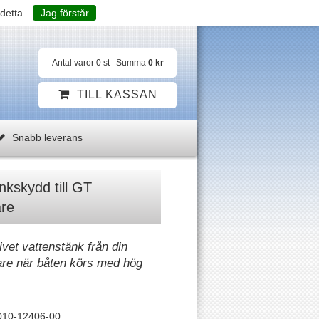
detta.
Jag förstår
Antal varor
0
st
Summa
0 kr
TILL KASSAN
Snabb leverans
kskydd till GT
are
vet vattenstänk från din
are när båten körs med hög
010-12406-00